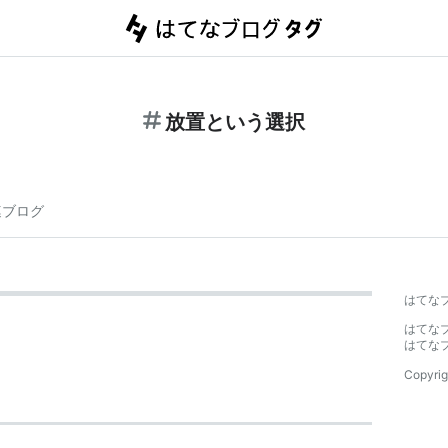
放置という選択
連ブログ
はてな
はてな
はてな
Copyrig