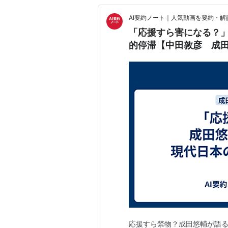
AI要約ノート｜人気動画を要約・解
「応援すら害になる？」
的停滞【中田敦彦 成
応援すら禁物？成田悠輔が語る