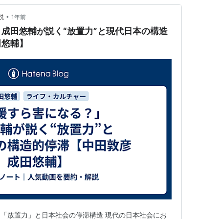
•
説
1年前
成田悠輔が説く“放置力”と現代日本の構造
田悠輔】
「放置力」と日本社会の停滞構造 現代の日本社会にお