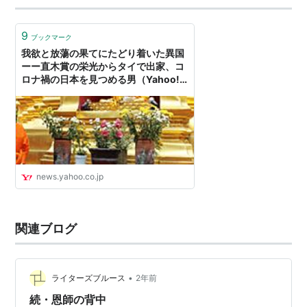
9
ブックマーク
我欲と放蕩の果てにたどり着いた異国
ーー直木賞の栄光からタイで出家、コ
ロナ禍の日本を見つめる男（Yahoo!
ニュース 特集）
news.yahoo.co.jp
関連ブログ
•
ライターズブルース
2年前
続・恩師の背中