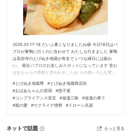
2026.05.17-18 だいぶ暑くなりましたね😅 今日18日はパ
ブロが巣鴨に行くのに合わせて わたしも行きました 巣鴨
は高岩寺のとげぬき地蔵が有名で いつも縁日には賑わ
い、 最近パブロのお楽しみスポットになっています 昔お
ばあちゃんの原宿と言われましたね その後いろんな変わ
った店が出来て若者向けもあり、 いつも何か安くて変な
#
とげぬき地蔵尊
#
とげぬき地蔵商店街
ものを買ってきます 行けばいつも何かある、それが巣鴨
#
おばあちゃんの原宿
#
団子屋
地蔵通りの入り口にあった老舗の団子屋が なくなったの
#
コンプライアンス宣言
#
放蕩三昧
#
放蕩の果て
が寂しい そこの団子は張りがあってお焦げが美味しかっ
#
親の愛
#
ウクライナ情勢
#
ドローン兵器
た もちろんこの間行ったところも美味しかったけど 今日
は何にもない日だけど、 隣の敷地に生え始めたヤブカラ
シを抜…
ネットで話題
もっと見る