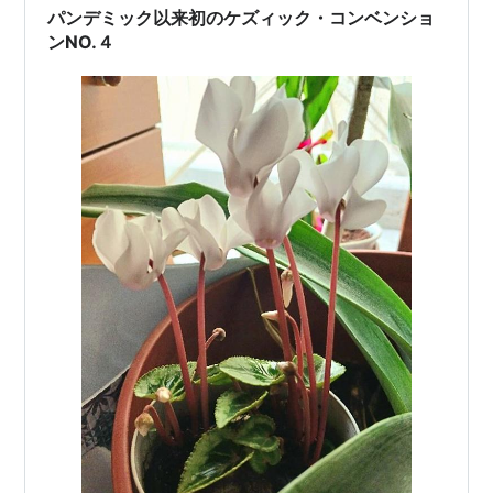
で腹を満た…
パンデミック以来初のケズィック・コンベンショ
ンNO.４