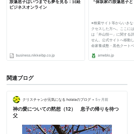
放蕩息子はいつまでも夢を見る：日経
『保坂家の放蕩息子と
ビジネスオンライン
※検索サイト等からいきな
クセスした方へ。ここに
は「外山恒一」に関する
せん。公式サイトへ移動し
命家養成塾・黒色クート
は教材を充実させるため
business.nikkeibp.co.jp
ameblo.jp
しています。振込先は、
支店 普通 11670...
関連ブログ
•
クリスチャンが元気になる holalaのブログ
5ヶ月前
神の愛についての黙想（12） 息子の帰りを待つ
父