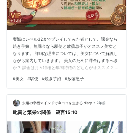
実際にレベル32までプレイしてみた者として、課金なら
焼き芋娘、無課金なら駅使と放蕩息子がオススメ美女と
なります。 詳細な理由については、美女について解説し
ながら案内していきます。 美女のために課金はするべき
か？ 課金は月々特権と年間特権のどちらがオススメ？ 課
金は焼き芋娘入手のみで他の美女を入手する必要はない
#
美女
#
駅使
#
焼き芋娘
#
放蕩息子
課金・無課金の美女に強い弱いの性質はあるのか？ 冒頭
のオススメ美女がオススメな理由 伝説美女 雪山の少女は
入手すべきか？ 美女はすべて育てるべきか？ 伝説美女、
•
家来を入手できる家来状とは 家来状の欠片を入手する方
永遠の幸福マインドで今ココを生きる diary
2年前
法 美女のために課金はするべきか？ 結論としては「課金
叱責と繁栄の関係 箴言15:10
がオススメ」となります…