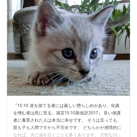
『15:10 道を捨てる者には厳しい懲らしめがあり、叱責
を憎む者は死に至る。箴言15:10新改訳2017』 良い保護
者に養育された人は本当に幸せです。 そうは言っても、
親も子も人間ですから不完全です。 どちらかが感情的に
なれば、火に油を注ぐことも多くあります。 大切なの