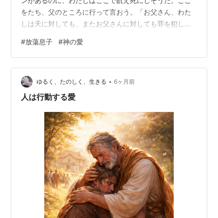
ンがあるのに、わたしはここで飢え死にしそうだ。ここ
をたち、父のところに行って言おう。「お父さん、わた
しは天に対しても、またお父さんに対しても罪を犯しま
した。もう息子と呼ばれる資格はありません。雇い人の
#
放蕩息子
#
神の愛
一人にしてください」と。』そして、彼はそこをたち、
父親のもとに行った。ところが、まだ遠く離れていたの
に、父親は息子を見つけて、憐れに思い、走り寄って首
•
を抱き、接吻した。 ある人に二人の息子がいました。弟
ゆるく、たのしく、生きる
6ヶ月前
の方が父親に「お父さん、わたしが頂くことになってい
人は行動する愛
る財産の分け前をください」と言います。す…