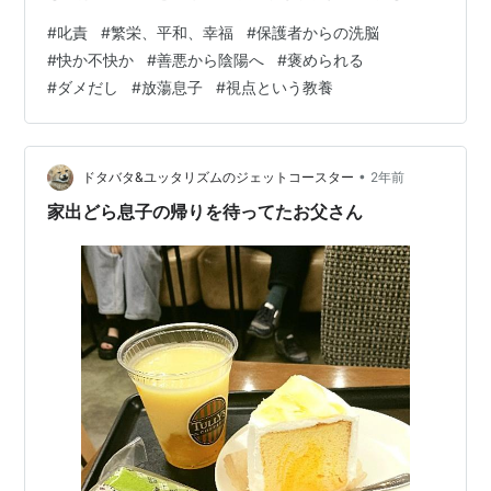
は、「快か不快か」から「善と悪の判断」、そして、
#
叱責
#
繁栄、平和、幸福
#
保護者からの洗脳
「配慮」へと成長を促されるかという難題です。 小さい
#
快か不快か
#
善悪から陰陽へ
#
褒められる
頃は、「気持ちよい」か「イヤか」の間を行き来してい
#
ダメだし
#
放蕩息子
#
視点という教養
ます。 ある程度、成長すると、目の前のことが「善いこ
と」か「悪いこと」かの判断を促されます。 さらによい
のは、適度に「褒められる」という経験です。 「ダメだ
し」しかしないのは、受け…
•
ドタバタ&ユッタリズムのジェットコースター
2年前
家出どら息子の帰りを待ってたお父さん