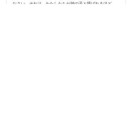
神の愛を考えさせる聖句がもう一つあります。 ヨハネ一
3:1御父がどれほどわたしたちを愛してくださるか、考え
なさい。それは、わたしたちが神の子と呼ばれるほど
で、事実また、そのとおりです。 「御父がどれほどわた
したちを愛してくださるか」とあります。「どれほど」
との言葉は、御父の愛の大きさ、あるいは深さを示す言
#
神の愛
#
父の愛
#
放蕩息子
葉です。御父の愛がどれほど大きいのか、どれほど深い
のか、と語り、それを考えなさいと書かれています。
「わたしたちが神の子と呼ばれるほど」と答えが示され
•
ます。 「わたしたちが神の子と呼ばれるほど」に神の愛
永遠の幸福マインドで今ココを生きる diary
4年前