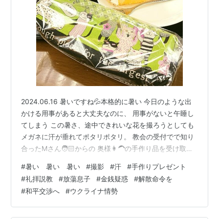
‭2024.06.16 暑いですね💦本格的に暑い 今日のような出
かける用事があると大丈夫なのに、 用事がないと午睡し
てしまう この暑さ、途中できれいな花を撮ろうとしても
メガネに汗が垂れてポタリポタリ。 教会の受付でで知り
合ったMさん🧑🏻からの 奥様👩‍🦱の手作り品を受け取り
ました。 このあいだ会えなかった知人です スッとボケ猫
#
暑い 暑い 暑い
#
撮影
#
汗
#
手作りプレゼント
たちが可愛い 今日のメッセージです ガラテヤ人への手紙
#
礼拝説教
#
放蕩息子
#
金銭疑惑
#
解散命令を
4:1-11 JCB‬ [1] しかし、次の点に心をとめてください。
#
和平交渉へ
#
ウクライナ情勢
ある父親が、 小さな子どもに莫大な財産を残して 死んだ
とします。 その場合、相続人である子どもは 父の全財産
の持ち主ではあっても、 大きくなるま…