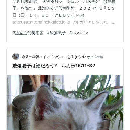
立近代美術館） ★河本真夕「ジュル・パスキン『放蕩息
子』を読む」 北海道立近代美術館、２０２４年５月１９
日（日）１４：００ （ＷＥＢサイト→）
artmuseum.pref.hokkaido.lg.jp ブルガリアに生まれ、ル
ーマニアに育ち、ウィーン、ブダペスト、ミュンヘンで
#
道立近代美術館
#
放蕩息子
#
パスキン
学び、パリに移住したジュル・パスキン（１８８５年－
１９３０年）。その後アメリカ国籍を取得するなど、ジ
ュル・パスキンは生涯にわたって様ざまな国々を越境し
•
続けました。異国の地に自由を求め、貧しいものや、は
永遠の幸福マインドで今ココを生きる diary
2年前
み出し者への共感をもって描いたエコール・ド・パリの
放蕩息子は誰だろう? ルカ伝15:11-32
作品を、彼の生涯に沿いな…