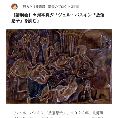
•
「観るだけ美術部」部長のブログ
2年前
［講演会］★河本真夕「ジュル・パスキン『放蕩
息子』を読む」
（ジュル・パスキン『放蕩息子』、１９２２年、北海道