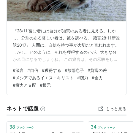
『28:11 富む者には自分が知恵のある者に見える。しか
し、分別のある貧しい者は、彼を調べる。 箴言28:11新改
訳2017』 人間は、自信を持つ事が大切だと言われます。
しかし、どのように、それを獲得するのかが、大きな分
かれ目になるでしょうね。 この箴言は、その示唆をして
います。 自分の持っていると思い込んでいる「富」を万
#
箴言
#
自信
#
獲得する
#
放蕩息子
#
貧富の差
能感の根拠にする人がいます。それを失えば、万能感も
#
メシアであるイエス・キリスト
#
腕力
#
金力
自信も吹き飛んでしまうのにです。それは、資金量や資
#
権力と支配
#
根元
産、高級車、大邸宅、ブランド品などです。腕力、金
力、権力、知力とも言えるかも知れませんね。 聖書の中
には、「放蕩息子（ルカ15章11～32節）」というストー
ネットで話題
もっと見る
リーが出て来ます。…
38
34
ブックマーク
ブックマーク