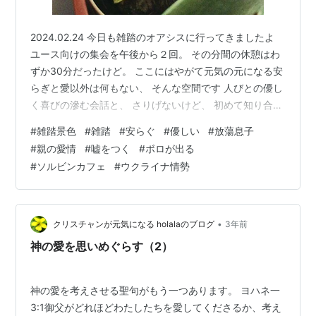
2024.02.24 今日も雑踏のオアシスに行ってきましたよ
ユース向けの集会を午後から２回。 その分間の休憩はわ
ずか30分だったけど。 ここにはやがて元気の元になる安
らぎと愛以外は何もない、 そんな空間です 人びとの優し
く喜びの滲む会話と、 さりげないけど、 初めて知り合っ
たとは思えないほど親しい挨拶 ビビりのパブロはよく言
#
雑踏景色
#
雑踏
#
安らぐ
#
優しい
#
放蕩息子
ってました。 「教会で出会った友だちは信用できるん
#
親の愛情
#
嘘をつく
#
ボロが出る
だ。」 いや、他がダメなわけではないです 彼は昔ガラが
#
ソルビンカフェ
#
ウクライナ情勢
悪くてケンカやヤクザの多かった蒲田の育ちで ヤクザの
親分に抱っこされたこともあるんですよ 愛されキャラは
その頃から。 親分に愛されて、強面の子分に可愛がられ
て。 そんな…
•
クリスチャンが元気になる holalaのブログ
3年前
神の愛を思いめぐらす（2）