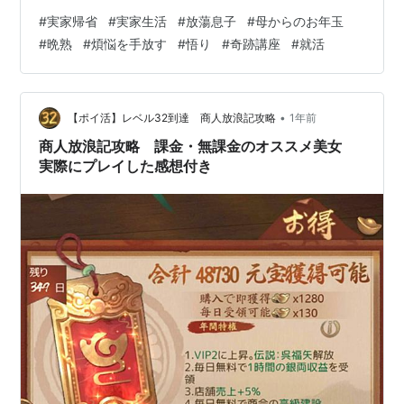
ても、もう来年は私もおらへんと思うから、 最後の記念
#
実家帰省
#
実家生活
#
放蕩息子
#
母からのお年玉
にもらっといて、とうれしそうに言う。 まあ、これも親
#
晩熟
#
煩悩を手放す
#
悟り
#
奇跡講座
#
就活
孝行かな、とありがたくいただいた。 本当は僕がお年玉
をあげなければならないのに、 ちょっと罪悪感…（恥）
そう言えば、以前は一時帰国する度に、 父や母にお小遣
いを渡していたが、 ここ数年は渡していない。 というの
•
【ポイ活】レベル32到達 商人放浪記攻略
1年前
も、 母はもう生活費以…
商人放浪記攻略 課金・無課金のオススメ美女
実際にプレイした感想付き