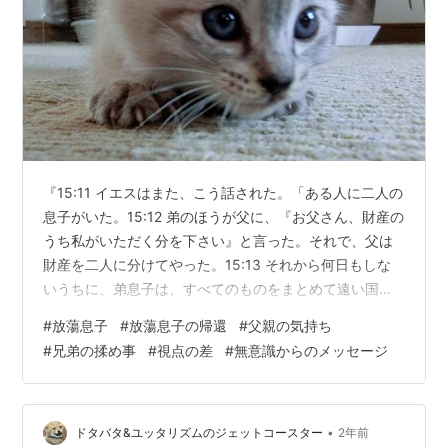
『15:11 イエスはまた、こう話された。「ある人に二人の
息子がいた。15:12 弟のほうが父に、『お父さん、財産の
うち私がいただく分を下さい』と言った。それで、父は
財産を二人に分けてやった。15:13 それから何日もしな
いうちに、弟息子は、すべてのものをまとめて遠い国に
旅立った。そして、そこで放蕩して、財産を湯水のよう
#
放蕩息子
#
放蕩息子の帰還
#
父親の気持ち
に使ってしまった。15:14 何もかも使い果たした後、そ
#
兄弟の揉め事
#
視点の差
#
無意識からのメッセージ
の地方全体に激しい飢饉が起こり、彼は食べることにも
困り始めた。15:15 それで、その地方に住むある人のと
ころに身を寄せたところ、その人は彼を畑に送って、豚
の世話をさせた。15:16 彼は、豚が食べているいなご豆
•
ドタバタ&ユッタリズムのジェットコースター
2年前