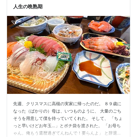
したが、誰も彼を助けてはくれませんでした。 🌱 「帰ろ
人生の晩熟期
う」と思った瞬間 そのとき、弟はは…
先週、クリスマスに高槻の実家に帰ったのだ。 ８９歳に
なった（ばかりの）母は、いつものように、 大量のごち
そうを用意して僕を待っていてくれた。 そして、 「ちょ
っと早いけどお年玉…」とポチ袋を渡された。 「お母ち
ゃん。俺もう還暦過ぎてんねんで！要らんよ」 と辞退し