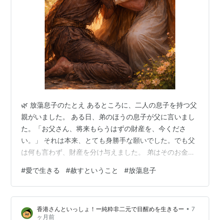
🌿 放蕩息子のたとえ あるところに、二人の息子を持つ父
親がいました。 ある日、弟のほうの息子が父に言いまし
た。「お父さん、将来もらうはずの財産を、今くださ
い。」 それは本来、とても身勝手な願いでした。でも父
は何も言わず、財産を分け与えました。 弟はそのお金を
持って家を出て、遠い国で好き放題の生活を始めます。
#
愛で生きる
#
赦すということ
#
放蕩息子
遊び、贅沢をし、楽しみ尽くしました。 けれど、やがて
お金はすべてなくなり、国には飢饉が起こります。 弟は
働く場所もなく、ついには豚の世話をする仕事に就きま
•
香港さんといっしょ！ー純粋非二元で目醒めを生きるー
7
した。空腹のあまり、豚のえさを食べたいと思うほどで
ヶ月前