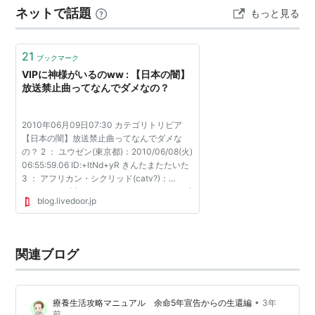
ネットで話題
もっと見る
21
ブックマーク
VIPに神様がいるのww : 【日本の闇】
放送禁止曲ってなんでダメなの？
2010年06月09日07:30 カテゴリトリビア
【日本の闇】放送禁止曲ってなんでダメな
の？ 2 ： ユウゼン(東京都)：2010/06/08(火)
06:55:59.06 ID:+ltNd+yR きんたまたたいた
3 ： アフリカン・シクリッド(catv?)：
2010/06/08(火) 06:58:22.91 ID:urw8nElJ ブ
blog.livedoor.jp
スにはブスの生き方がある :まりちゃんズ 5
： アラパイマ(福島県...
関連ブログ
•
療養生活攻略マニュアル 余命5年宣告からの生還編
3年
前