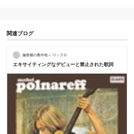
（1999年）により、実際には「放送禁止歌」なるもの
は存在せず、各局が「危ないものには触らず」で、無思
考になり自主規制しているだけであることが判明した。
関連ブログ
事実は以下のとおり。
昭和４３年に民報連（日本民間放送連盟）が、1959
•
倫敦橋の番外地
10ヶ月前
年に「要注意歌謡曲」として指定し、各放送局に通
エキサイティングなデビューと禁止された歌詞
達する制度ができた。しかしこの制度には拘束力は
ない単なる「目安・参考資料」であり、各局がそれ
ぞれ判断して決めるというものであった。だが、実
際に製作の現場にはそのようなことは知らされてい
なかった。また、1983年以後はそのガイドラインも
作られていなかった。
放送禁止歌 (知恵の森文庫)
作者:
森達也