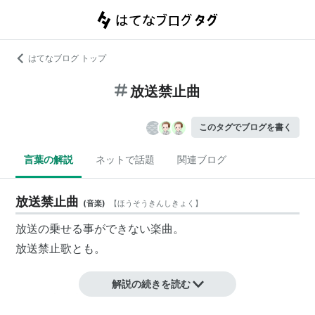
はてなブログ トップ
放送禁止曲
このタグでブログを書く
言葉の解説
ネットで話題
関連ブログ
放送禁止曲
(
音楽
)
【
ほうそうきんしきょく
】
放送の乗せる事ができない楽曲。
放送禁止歌
とも。
解説の続きを読む
なお、
森達也
のドキュメンタリー「放送禁止歌」