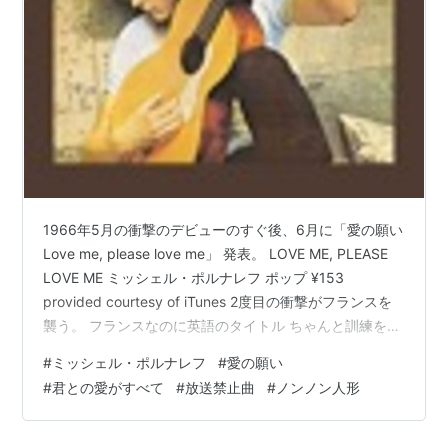
出版社/メーカー:
知恵の森
発売日:
2003/06/06
メディア:
文庫
購入
: 17人
クリック
: 961回
この商品を含むブログ (182件) を見る
封印歌謡大全
作者:
石橋春海
出版社/メーカー:
三才ブックス
1966年5月の衝撃のデビューのすぐ後、6月に「愛の願い
発売日:
2007/04/01
メディア:
単行本
Love me, please love me」 発表。 LOVE ME, PLEASE
購入
: 2人
クリック
: 64回
LOVE ME ミッシェル・ポルナレフ ポップ ¥153
この商品を含むブログ (26件) を見る
provided courtesy of iTunes 2度目の衝撃がフランスを
襲う。 フランスなのに英語のタイトル ちゃんと訓練をし
てきたとわかる、流麗なピアノ演奏 いきなりの英語歌
#
ミッシェル・ポルナレフ
#
愛の願い
詞、からのハイトーンボイス ギターを覚えたての長髪の
#
君との愛がすべて
#
放送禁止曲
#
ノンノン人形
ヒッピー野郎と舐めていたら、ミュージシャンとして破
格の存在だった。 「愛の願い 」のEP盤B面の「君との愛
がすべて L'amour avec toi」も同時に…