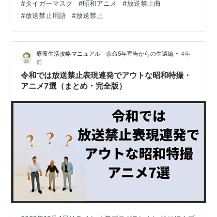
#
タイガーマスク
#
昭和アニメ
#
放送禁止曲
す。最後までおつきあいくださいね。 この記事でわかる
#
放送禁止用語
#
放送禁止
こと タイガーマスク第1作の封印された名曲とは？ この
記事を書いてる人 タイガーマスク第1作とは？ タイガー
マスク第1作は、 1969年から怪獣ブームの後に来た スポ
•
療養生活攻略マニュアル 余命5年宣告からの生還編
4年
根ブームの渦中に放映された 梶原一騎原作のアニメで
前
す。 最初はヒール…
令和では放送禁止表現連発でアウトな昭和特撮・
アニメ7選（まとめ・完全版）