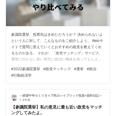
参議院選挙、投票先はきめただろうか？ 決められないよ
という人に対して、こんなものをご紹介しよう。 Webサ
イトで質問に答えていくとおすすめの政党を教えてくれ
るものがある。 それが、「政党マッチング」サービス。
選挙に行かない若い世代に政治に興味を持ってもらえる
ように〜ということで、選挙のたびに新しく始まってい
#
2022参議院選挙
#
政党マッチング
#
選挙
#
政治
る気がする。 news.tv-asahi.co.jp やってみた 読売新聞
#
行動経済学
朝日新聞 毎日新聞 JAPAN CHOICE 選挙ドットコム なぜ
こういうことが起きるのか 政党マッチングにおけるフレ
ーミング効果 参考程度に止めよう やってみた 新聞社各
～絶望中年セミリタイア民のハイブリッド投資+節約日記～
社はじめ、いくつかやり比べてみた。 各サイ…
•
4年前
【参議院選挙】私の意見に最も近い政党をマッチ
ングしてみたよ。