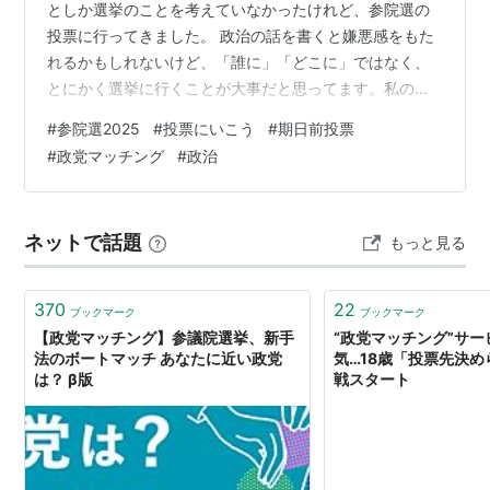
としか選挙のことを考えていなかったけれど、参院選の
投票に行ってきました。 政治の話を書くと嫌悪感をもた
れるかもしれないけど、「誰に」「どこに」ではなく、
とにかく選挙に行くことが大事だと思ってます。私の政
治に関する考え方を誰かに押し付けたくないけど、投票
#
参院選2025
#
投票にいこう
#
期日前投票
率は上がって欲しい。 白紙ではなく、あなた自身の意見
#
政党マッチング
#
政治
を投じてほしい──そんな話がしたいのです。 ……と、い
うことで特定政党・候補者の名前を上げての支持や不支
持は一切表明せずに、投票前にスマホ片手に30分ぐらい
ネットで話題
もっと見る
検索したことと、見たサイトやページを紹介したいで
す。 参院選の投票まで残り1週間、誰かが投…
370
22
ブックマーク
ブックマーク
【政党マッチング】参議院選挙、新手
“政党マッチング”サ
法のボートマッチ あなたに近い政党
気…18歳「投票先決
は？ β版
戦スタート