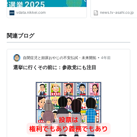
vdata.nikkei.com
news.tv-asahi.co.jp
関連ブログ
•
自閉症児と頻尿おやじの不安払拭・未来開拓
4年前
選挙に行くその前に：参政党にも注目