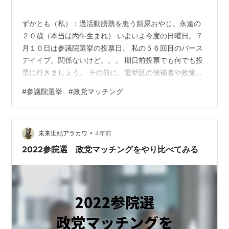
ずかとも（私）：過活動膀胱を患う頻尿おやじ。永遠の
２０歳（本当は丙午生まれ） いよいよ今度の日曜日。７
月１０日は参議院選挙の投票日。 私の５６回目のバース
デイイブ。関係ないけど。。。 期日前投票でも何でも投
票に行きましょう。 その前に、選挙区の候補者や政党の
政策を調べましょう。 いろんなサイトがありますね。
#
参議院選挙
#
政党マッチング
www.nhk.or.jp sangiin.go2senkyo.com
www.yomiuri.co.jp 「参議院選挙 マッチング」などで検
索するといろいろサイトが出てきます。 質問に答えると
•
相性の良さ・悪さが表示されます。 （自動広告） 私もマ
未来世紀アラカワ
4年前
ッチングサイトで相性をチェックしてみました…
2022参院選 政党マッチングをやり比べてみる