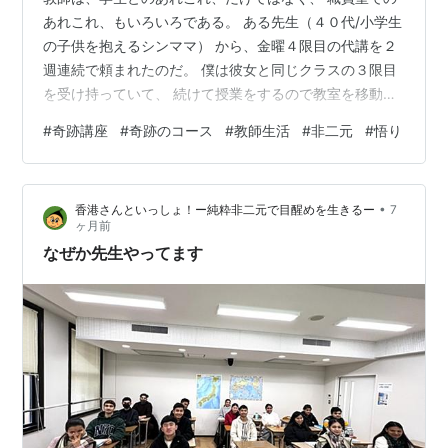
あれこれ、もいろいろである。 ある先生（４０代/小学生
の子供を抱えるシンママ） から、金曜４限目の代講を２
週連続で頼まれたのだ。 僕は彼女と同じクラスの３限目
を受け持っていて、 続けて授業をするので教室を移動す
る必要もないし、 いっすよ、と、気軽に引き受けたの
#
奇跡講座
#
奇跡のコース
#
教師生活
#
非二元
#
悟り
だ。 しかし、後になって、この日は両日とも、 他に予定
が入っていたことを思い出し、 慌ててその先生に、お断
りをしにいったのだ。 「いいですよ。もう全部休講にし
•
香港さんといっしょ！ー純粋非二元で目醒めを生きるー
7
ちゃいますから」 と、その先生は言った。 この先生、先
ヶ月前
週も授業を休講にしていたので、 全部で３回授業を休講
なぜか先生やってます
にすることになる。 ええ…