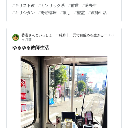
もらうためである。（笑） 👆こんな感じの名前の生徒が
#
キリスト教
#
カソリック系
#
前世
#
過去生
200人 どうやって覚えたらええねん！ ２０２２年に３３
#
キリシタン
#
奇跡講座
#
赦し
#
聖霊
#
教師生活
年間住んだ香港から完全帰国し、 教師の仕事を始めて２
年が経とうとしているが、 幸い、よい学校と、よい
（？）生徒たちに恵まれ、 充実した毎日を送ることがで
•
香港さんといっしょ！ー純粋非二元で目醒めを生きるー
8
きている。 そして、来年１月からは、先日のブログでも
ヶ月前
書いた、 天王寺にあるカソリ…
ゆるゆる教師生活