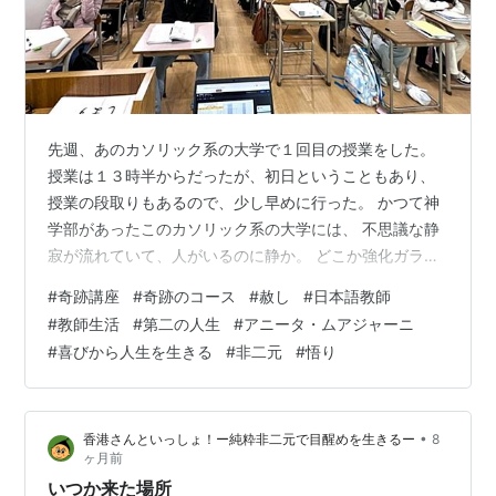
先週、あのカソリック系の大学で１回目の授業をした。
授業は１３時半からだったが、初日ということもあり、
授業の段取りもあるので、少し早めに行った。 かつて神
学部があったこのカソリック系の大学には、 不思議な静
寂が流れていて、人がいるのに静か。 どこか強化ガラス
一枚隔てて見ている感じなのだ。 それに、キリスト教精
#
奇跡講座
#
奇跡のコース
#
赦し
#
日本語教師
神にのっとっているのか、 守衛さんも、事務の方も、み
#
教師生活
#
第二の人生
#
アニータ・ムアジャーニ
なさん穏やかで親切だ。 この大学の面接を受けに来た
#
喜びから人生を生きる
#
非二元
#
悟り
時、なぜか、 「あ、自分はここで働くことになる」と感
じた。 どこか、すっごく懐かしいような、安らぐよう
な、 ノスタルジックな感覚に襲われたのだ。 多分、これ
•
香港さんといっしょ！ー純粋非二元で目醒めを生きるー
8
って、僕がキリシタンだった時の…
ヶ月前
いつか来た場所