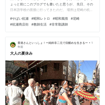
ょっと前にこのブログでも書いたと思うが、 先日、その
日本語学校の面接に行ってきたのだ。 場所は尼崎の杭瀬
で、古い商店街の中にあった。 実際行ってみて、あまり
#
やばい杭瀬
#
昭和レトロ
#
昭和風情
#
尼崎
の場末感にちょっとビビる。 ほとんどの商店はシャッタ
#
杭瀬商店街
#
教師生活
#
非常勤講師
ーが下ろされ、 開いているのは、数件の鮮魚店や豆腐店
のみ…。 聞けば、店主の高齢化で、全て閉店したのだと
いう。 まるで、昭和のまま置き去りにされた町のよ
•
香港さんといっしょ！ー純粋非二元で目醒めを生きるー
1
う…。 👆 昭和風情が残る街並み 香港の市場を思い出した
年前
学校に併設されているカ…
大人の夏休み