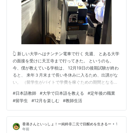
👆 新しい大学へはチンチン電車で行く 先週、 とある大学
の面接を受けに天王寺まで行ってきた。 というのも、
今、僕が教えている学校は、 12月19日の後期試験が終わ
ると、 来年３月末まで長い冬休みに入るため、出講がな
い。 （留学生がバイトで学費を稼ぐための期間となる）
今の学校は、家からも近いし、学校の雰囲気も良く、 こ
#
日本語教師
#
大学で日本語を教える
#
定年後の職業
れからも継続して教えていきたいと思っているが、 かと
#
留学生
#
12月を楽しむ
#
教師生活
いって、冬休みをぷらぷら過ごすのもナンなので、 非常
勤で週2回ほど教えられる学校はないかな、と、 同僚の
先生に相談したら、ここを紹介してくださった。 昔、神
•
香港さんといっしょ！ー純粋非二元で目醒めを生きるー
1
学校だったそのカソリック系大学は、 閑静な住宅街の中
年前
に位置し、チャペルも…