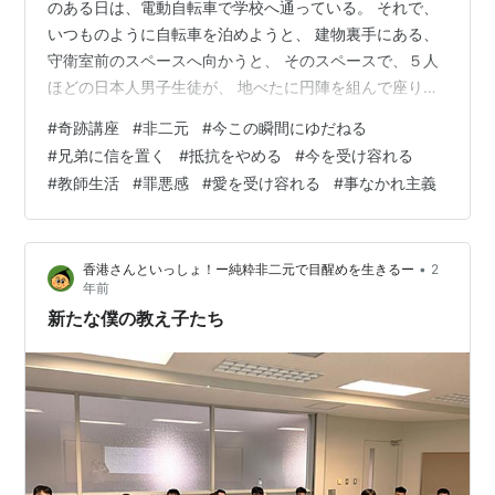
のある日は、電動自転車で学校へ通っている。 それで、
いつものように自転車を泊めようと、 建物裏手にある、
守衛室前のスペースへ向かうと、 そのスペースで、５人
ほどの日本人男子生徒が、 地べたに円陣を組んで座り、
電子タバコを吸っていた。 これでは、自転車が止められ
#
奇跡講座
#
非二元
#
今この瞬間にゆだねる
ない。 「ちょっと、ごめん！」と声をかけたが、 彼らは
#
兄弟に信を置く
#
抵抗をやめる
#
今を受け容れる
全く知らん顔で、大声でしゃべっている。 仕方なく僕
#
教師生活
#
罪悪感
#
愛を受け容れる
#
事なかれ主義
は、なんとか彼らの間をすり抜け、 自転車を泊めると、
職員室へ入っていった。 いつもなら、 「こいつら、邪魔
やけど、自分が若かった頃も こんな感じやったし、ま
•
香港さんといっしょ！ー純粋非二元で目醒めを生きるー
2
あ、しゃーないかあ…」 くら…
年前
新たな僕の教え子たち