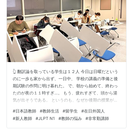
👆 翻訳論を取っている学生は１２人 今日は日曜だという
のに一歩も家から出ず、一日中、 学校の講義の準備と後
期試験の作問に明け暮れた。 で、朝から始めて、終わっ
たのが夜の１１時すぎ…。 もう、疲れすぎて、頭から湯
気が出そうである。 というのも、なぜか後期の授業が、
１１月末までだと勘違いして余裕をかましていたら、 す
#
日本語教師
#
教師生活
#
留学生
#
在日外国人
っとこどっこい、あっと驚くタメゴロー、 １２月２０日
#
新人教師
#
JLPT N1
#
教師の悩み
#
非常勤講師
が最終日であることが判明し、 それに加え、 後期の試験
問題の提出期限が先週一杯だったことも 事務局からの催