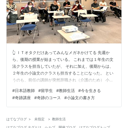
👆 ＩＴオタクだけあってみんなメガネかけてる 先週か
ら、後期の授業が始まっている。 これまでは１年生の文
法クラスを担当していたが、 それに加え、後期からは、
２年生の小論文のクラスも担当することになった。 とい
うのも、前任の講師が突然辞職され（介護のため） 小論
文なら、本を出している星谷先生が適任だろう、 と、学
#
日本語教師
#
留学生
#
教師生活
#
今を生きる
部主任が僕に後任を任せてくださったのだ。 小論文は留
#
奇跡講座
#
奇跡のコース
#
小論文の書き方
学生にとってはとても重要な科目だ。 入社試験を受けた
り、大学を受験する際に、 必ず課されるものであり、 い
わば、彼らの将来を左右する大切な科目なのだ。 その
はてなブログ
>
未指定
>
教師生活
分、教える僕の責任も重大、というわけである。 👆やっ
はてなブログ タグとは
ヘルプ
開発ブログ
はてなブログトップ
ぱり１年生はまだハチャハチ…