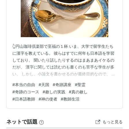
👆円山珈琲倶楽部で至福の１杯 いま、大学で留学生たち
に漢字を教えている。 彼らはすでに何年も日本語を学習
しており、 聞いたり話したりするのはまあまあイケるの
だが、 漢字に関しては読むのも書くのも苦手な学生が多
い。 しかし、小論文を書かせるのが最終目的なので、 い
まはもう、徹底的に書く練習をさせている。 ただ、漫然
#
本当の自由
#
天国
#
奇跡講座
#
聖霊
と、漢字の意味や書き方だけを教えても、 教える方も、
#
奇跡のコース
#
赦しの実践
#
真の赦し
学ぶ方も退屈なだけだし、 留学生と言えども、もう23～
#
日本語教師
#
神の使者
#
教師生活
4歳の大人なので、 毎回、キーワードとなるような漢字
を選び、 その漢字でディスカッションをするようにして
いる。 それで、今回は〝自由〟について討論し合った。
ネットで話題
もっと見る
クラスにはネパール、ウ…