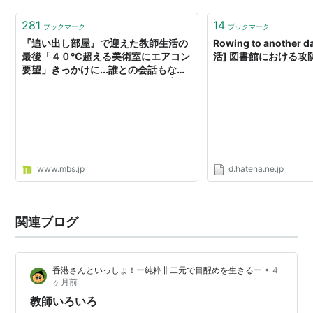
281
14
ブックマーク
ブックマーク
『追い出し部屋』で迎えた教師生活の
Rowing to another
最後「４０℃超える美術室にエアコン
活] 図書館における攻
要望」きっかけに...誰との会話もない
３か月『教育委員会は許せない』 | 特
集 | MBSニュース
www.mbs.jp
d.hatena.ne.jp
関連ブログ
•
香港さんといっしょ！ー純粋非二元で目醒めを生きるー
4
ヶ月前
教師いろいろ