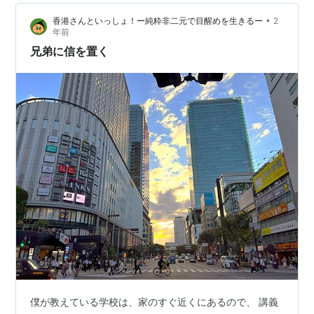
促のメールを見て思い出し、 慌てて準備をするハメにな
•
香港さんといっしょ！ー純粋非二元で目醒めを生きるー
2
った。 また、学生たちが提出した小論文の添削も、 溜ま
年前
りに溜まっている上に…
兄弟に信を置く
僕が教えている学校は、家のすぐ近くにあるので、 講義