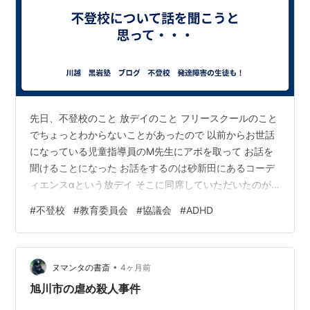
先日、不登校のこと 放デイのこと フリースクールのこと
でちょっとわからないことがあったので 以前からお世話
になっている児童指導員のM先生にアポを取って お話を
聞けることになった お話をするのは砂新田にあるコーデ
ィエンスαという放デイ そこに同席していただいたのが
コーディエンスα代表のO先生 名刺をいただくと・・・
#
不登校
#
教育委員会
#
協議会
#
ADHD
めっちゃすごい人！ 国立○○○○大学 教育学部 非常勤講
師 川越市教育委員会 と やば！めっちゃすごい！ まずは
名刺で一撃を食らったって感じ（笑） でもね 話している
•
うちに本当に子どものこと 不登校のこと考えてるな～っ
ヌマンタの書斎
4ヶ月前
て 川越市は不登校、発達に関してすごく遅れてるんです
旭川市の虐め殺人事件
って だから…