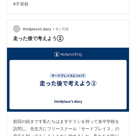
#
不登校
や躊躇する気持ちが働いていました。でも一方では「ど
うしても学校に来られない子どもたちが少しでも『学
び』に向かうためには、フリースクールのような受け皿
が必要なのではないか」と思うところもありました。い
•
thirdplace’s diary
6ヶ月前
ろいろな葛藤を経験しながら数年が過ぎました。不登校
走った後で考えよう②
や…
前回の続きです私たちはまずチラシを持って各中学校を
訪問し、先生方にフリースクール「サードプレイス」の
存在を知ってもらうことから始めました。私たちが役に