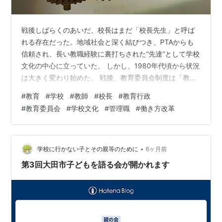
戦後しばらくのあいだ、校長はまだ「校長先生」と呼ば
れる存在だった。地域社会と深く結びつき、PTAからも
信頼され、長い教職経験に裏打ちされた“先達”として学校
文化の中心に立っていた。 しかし、1980年代頃から状況
は大きく変わり始めた。 戦後、教育委員会制度は「教育
の政治的中立性」を守るために設計された。行政から一
#
教育
#
学校
#
教師
#
校長
#
教育行政
定の距離を置き、地域の文化と学校の共同体が自律的に
#
教育委員会
#
学校文化
#
管理職
#
働き方改革
子どもを育てるための仕組みであった。 ところがこの高
度経済成長が終焉を迎える頃から、制度の運用は次第に
変質していく。 予算の削減、行政の効率化、組織の合理
化……教育も例外ではなく、効率よく管理できる仕組みが
•
学校に行かない子とその親等のために
6ヶ月前
優先され始める。 教育委員会事…
第3回大田市子どもを語る会が開かれます