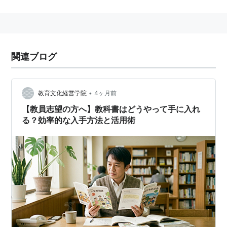
1948年（昭和23年）11月1日、
教育委員会法
により発
足。
1956年（昭和31年）には、
地方教育行政の組織及び
運営に関する法律
が施行され、
教育委員会
に党派的
関連ブログ
対立が持ち込まれる弊害を解消するため、公選制の
廃止と任命制の導入が行われ、
教育長
の任命承認制
度の導入。
•
教育文化経営学院
4ヶ月前
【教員志望の方へ】教科書はどうやって手に入れ
構成
る？効率的な入手方法と活用術
委員は議会の承認により首長によって任命される。任期
4年、原則5名。予算以外の教育行政の決定権を持って
いるが、実質的には下部の事務局が支配している。
教育委員会
の事務局の長である
教育長
は常勤の教育公務
員。
教育長
以外の
教育委員
は非常勤の名誉職的な待遇で
あり、定例会以外にあまり参加しない。