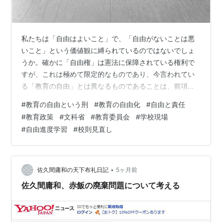
私たちは「自由はよいこと」で、「自由がないことは悪
いこと」という価値観に縛られているのではないでしょ
うか。確かに「自由権」は憲法に保障されている権利で
すが、これは極めて限定的なものであり、今言われてい
る「教育の自由」とは異なるものであることは、前項ま
でで述べてきました。 そこで、今なぜ教育の自由なの
#
教育の自由という刑
#
教育の自由化
#
自由と責任
か、それは何を目指しているのかについて考えてみたい
#
教育政策
#
文科省
#
教育委員会
#
学校現場
と思います。 今なぜ「教育の自由」なのか 1. 現在の教育
#
自由進度学習
#
校則見直し
政策・制度に見られる「自由の拡大」 文部科学省は近
年、「個別最適な学び」「協働的な学び」を重視し、生
徒が自分の興味・関心に応じて学ぶ時間を確保する方向
に舵を切っています。 一人一台端末の導入に…
•
佐久間庸和の天下布礼日記
5ヶ月前
佐久間庸和、赤飯の廃棄問題について考える