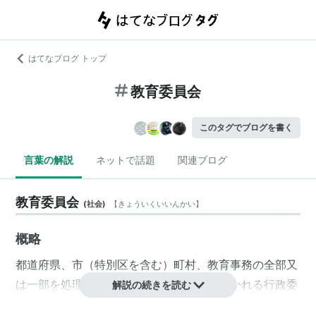
はてなブログ トップ
教育委員会
このタグでブログを書く
言葉の解説
ネットで話題
関連ブログ
教育委員会
(
社会
)
【
きょういくいいんかい
】
概略
都道府県
、市（
特別区
を含む）町村、教育事務の全部又
は一部を処理する
地方公共団体の組合
に置かれる
行政委
解説の続きを読む
員会
。