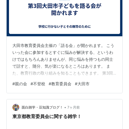
大田市教育委員会主催の「語る会」が開かれます。 こう
いった会に参加するとすぐに悩みが解決する、というわ
けではもちろんありませんが、同じ悩みを持つもの同士
で話すと、随分、気が楽になるところはあります。 ま
た、教育行政の取り組みを知ることもできます。 第3回
は次のように開かれるそうです。 日時 2026年2月7日
#
親の会
#
不登校
#
教育委員会
#
大田市
（土） 9時30分～11時30分 （受付9時00分～） 対象 ・
大田市の小・中学校に在籍する児童生徒の保護者の方 ・
過去に大田市の小・中学校に在籍していた児童生徒の保
•
護者の方（現在高等学校に在籍している生徒の保護者の
面白雑学・豆知識ブログ！
7ヶ月前
方も可） ・「こどもを語る会」の趣旨を理解し、興味を
東京都教育委員会に関する雑学！
もたれた保護者の方、大…