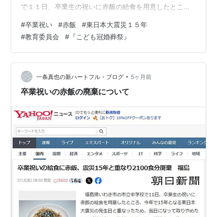
で１１日、卒業生の祝いに赤飯の給食を用意したとこ
ろ、今年で１５年となる東日本大震災の発生日と重なっ
#
卒業祝い
#
赤飯
#
東日本大震災１５年
たため、当日になって取りやめたそうです。調理済みの
#
教育委員会
#
『こども冠婚葬祭』
約２１００食の赤飯は廃棄。生徒たちには急きょ、学校
で備蓄した非常用の缶詰パンを代わりに提供したといい
ます。これまで卒業生最後のご飯の給食に赤飯を出して
きましたが、今年は１１日に重なりました。１３日が卒
•
一条真也の新ハートフル・ブログ
5ヶ月前
業式でした。市内では津波などで約４７０人が亡くな…
卒業祝いの赤飯の廃棄について