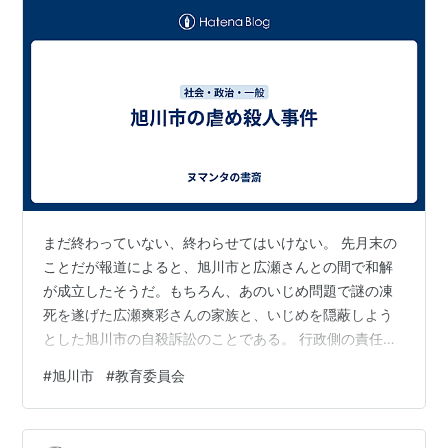
まだ終わっていない、終わらせてはいけない。 先月末の
ことだが報道によると、旭川市と広瀬さんとの間で和解
が成立したそうだ。もちろん、あのいじめ問題で謎の凍
死を遂げた広瀬爽彩さんの家族と、いじめを隠蔽しよう
とした旭川市の自殺訴訟のことである。 行政側の責任を
認めたという点で画期的な和解ではある。たしかに前市
#
旭川市
#
教育委員会
長及び教育委員会の対応はひどかった。ただ、この和解
金の原資は市民の税金である。 虐めを行った生徒たちの
責任はどうなったのだ。そして、その虐めをなかったも