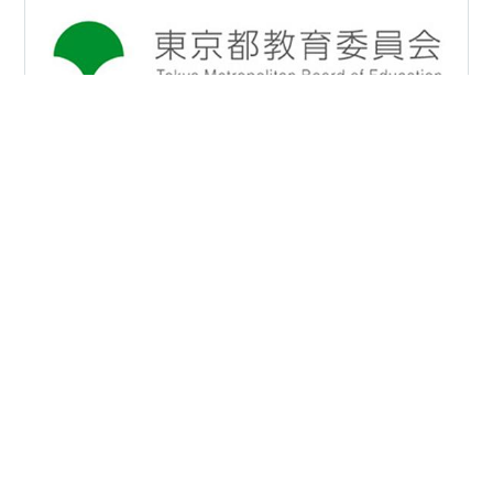
東京の教育を支える行政機関 My TOKYOより 皆さん、こ
んにちは！ 今回は東京都教育委員会に関する雑学をご紹
介します！ 日本最大の人口を抱える東京都では、幼稚園
から高等学校、特別支援学校まで、非常に多くの教育機
関が存在しています。 こうした東京の教育全体を統括
し、質の高い教育環境を維持・発展させる役割を担って
#
雑学
#
東京都
#
委員会
#
教育委員会
いるのが、東京都教育委員会です。 日常生活であまり意
#
東京都教育委員会
識されない存在ですが、その取り組みは子どもたちの学
びや成長に深く関わっています。 本記事では、東京都教
育委員会の基本的な役割や組織、主な取り組みについて
詳しく解説します。 🗼 東京都教育委員会とは？ 東京都
•
gomifukutsu’s diary
7ヶ月前
教育委員会は、東京都における…
【福津市議会議員選挙】 あなたが選んだ議員の
行動をチェックしましょう。(その３) (No.294)