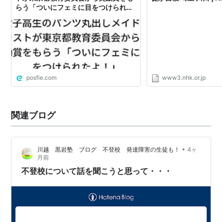
らう「ついにフェミに目をつけられた
よ！」
posfie.com
www3.nhk.or.jp
関連ブログ
•
川越 黒岩塾 ブログ 不登校 発達障害の生徒も！
4ヶ
月前
不登校について話を聞こうと思って・・・