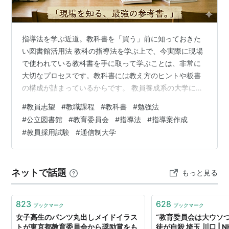
『
教育委員会
』と、『
教育委員会事務局
』は違う
組織。
教育委員会
は一種の諮問組織で、
教育委員会事務
指導法を学ぶ近道。教科書を「買う」前に知っておきた
局
が
地方自治体
の教育行政を運用する。 この組織
い図書館活用法 教科の指導法を学ぶ上で、今実際に現場
の長が
教育長
。
で使われている教科書を手に取って学ぶことは、非常に
大切なプロセスです。教科書には教え方のヒントや板書
の構成が詰まっているからです。 教員養成系の大学に通
関連用語
っている方なら大学図書館で閲覧できますが、通信制大
#
教員志望
#
教職課程
#
教科書
#
勉強法
職員基本条例
、
職員組合
、
教職員組合
、
教育委員会
、
勤
学など、教科書が簡単には手に入らない環境の方にとっ
#
公立図書館
#
教育委員会
#
指導法
#
指導案作成
ては、教科書をどう確保するかが最初の悩みどころかも
務評定
、
勤評闘争
#
教員採用試験
#
通信制大学
しれません。 購入する場合：まずは「採択教科書」の確
認から 教科書を自分で購入しようとすると、まず出版社
の多さに迷うと思います。 中学校・高校の場合は教科が
ネットで話題
もっと見る
絞られるため、複数の出版社のものを購入し…
823
628
ブックマーク
ブックマーク
女子高生のパンツ丸出しメイドイラス
“教育委員会は大ウソつ
トが東京都教育委員会から奨励賞をも
徒が自殺 埼玉 川口 | 