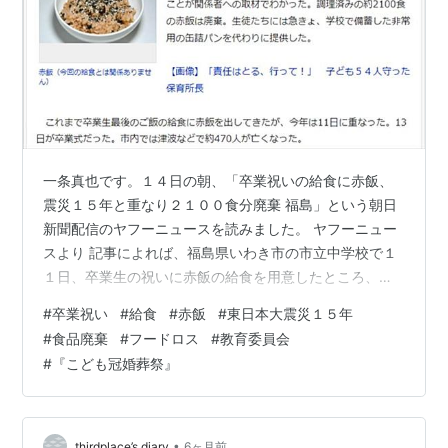
一条真也です。１４日の朝、「卒業祝いの給食に赤飯、
震災１５年と重なり２１００食分廃棄 福島」という朝日
新聞配信のヤフーニュースを読みました。 ヤフーニュー
スより 記事によれば、福島県いわき市の市立中学校で１
１日、卒業生の祝いに赤飯の給食を用意したところ、今
年で１５年となる東日本大震災の発生日と重なったた
#
卒業祝い
#
給食
#
赤飯
#
東日本大震災１５年
め、当日になって取りやめたそうです。調理済みの約２
#
食品廃棄
#
フードロス
#
教育委員会
１００食の赤飯は廃棄。生徒たちには急きょ、学校で備
#
『こども冠婚葬祭』
蓄した非常用の缶詰パンを代わりに提供したといいま
す。これまで卒業生最後のご飯の給食に赤飯を出してき
ましたが、今年は１１日に重なりました。１３日が卒業
式でした。市内では津波などで約４７０人が亡くなっ…
•
thirdplace’s diary
6ヶ月前