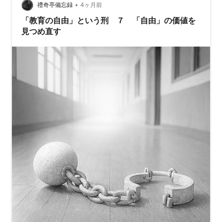
•
のとしようとした担任や教頭、校長の責任は有耶無耶の
禮奇亭備忘録
4ヶ月前
ままなのか。この事件、まだまだ追及を止めてはいけな
「教育の自由」という刑 ７ 「自由」の価値を
いと思う。少なくとも逃げ得となるような結末は…
見つめ直す