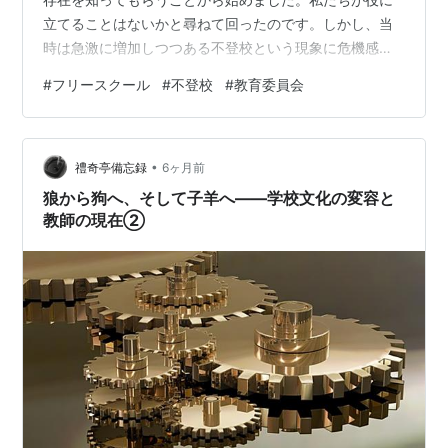
立てることはないかと尋ねて回ったのです。しかし、当
時は急激に増加しつつある不登校という現象に危機感を
抱いた文科省が対策に乗り出したばかりでしたから、各
#
フリースクール
#
不登校
#
教育委員会
県・市町の教育委員会は出される通達への対応に追わ
れ、学校現場では各学年に複数いる不登校生徒の存在は
知っていてもその対応に学校全体で取り組むという意識
•
も時間もなかったように思います。担任が当該生徒や保
禮奇亭備忘録
6ヶ月前
護者と電話や家庭訪問等で繋がりを維持することがほと
狼から狗へ、そして子羊へ――学校文化の変容と
んどだったと思います。日々、学校に来ている目の前の
教師の現在②
生…