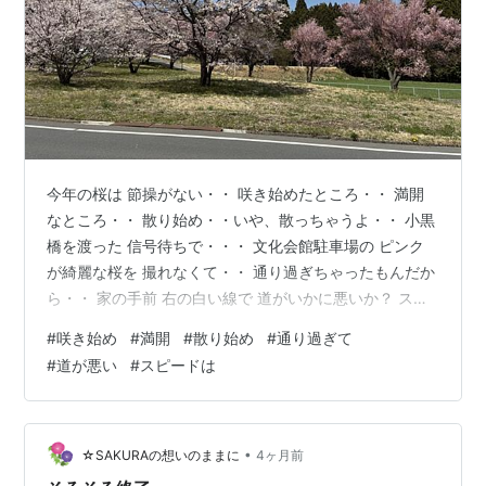
今年の桜は 節操がない・・ 咲き始めたところ・・ 満開
なところ・・ 散り始め・・いや、散っちゃうよ・・ 小黒
橋を渡った 信号待ちで・・・ 文化会館駐車場の ピンク
が綺麗な桜を 撮れなくて・・ 通り過ぎちゃったもんだか
ら・・ 家の手前 右の白い線で 道がいかに悪いか？ スピ
ードは控えめに・・・
#
咲き始め
#
満開
#
散り始め
#
通り過ぎて
#
道が悪い
#
スピードは
•
☆SAKURAの想いのままに
4ヶ月前