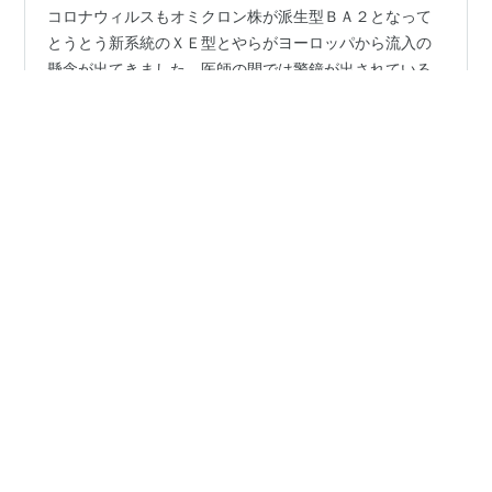
コロナウィルスもオミクロン株が派生型ＢＡ２となって​
とうとう新系統のＸＥ型とやらがヨーロッパから流入の​
懸念が出てきました。医師の間では警鐘が出されている
にも関わらず、県内割などの推進が進められています。 ​
都市の人出なんかを見ていると、とても歯止めをかける​
形跡はなく、かえって増えているようにも見えます。​近
#
新系統ＸＥ型
#
県内割
#
散り始め
#
道端の花
所の公園も然りです。 そんな中、吉野にまで花見に出か
#
再生可能エネルギー
#
戦争避難民
けたものが言えること​ではないとは思いますが、散りそ
#
ＮｏＷａｒｉｎUkraine
うで散らないまま週末​までやってきました。 吉野からは
離れてまた近場の道端の花に戻ります。 太陽光や風力な
ど再生可能エネルギーの地元で使い切れない状況が広が
って、受け入れを一時的に止め…
•
アラカンランナーの日記
4ヶ月前
秋田市のサクラ日記 26-21 2026-4.22 散り始
めた