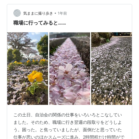
www.youtube.com ご訪問有難うございます。 皆さまの
「☆：スター」クリック を 励みに 毎…
•
気ままに撮り歩き
1年前
職場に行ってみると……
この土日、自治会の関係の仕事をいろいろとこなしてい
ました。そのため、職場に行き翌週の段取りをどうしよ
う。困った。と焦っていましたが、面倒だと思っていた
仕事が思いのほかスムーズに進み、2時間程だけ時間がで