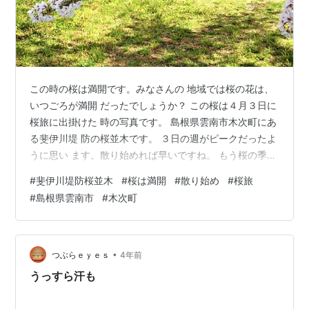
この時の桜は満開です。みなさんの 地域では桜の花は、
いつごろが満開 だったでしょうか？ この桜は４月３日に
桜旅に出掛けた 時の写真です。 島根県雲南市木次町にあ
る斐伊川堤 防の桜並木です。 ３日の週がピークだったよ
うに思い ます。散り始めれば早いですね。 もう桜の季節
が終わっていますが、 もう一度（次回）だけアップさせ
#
斐伊川堤防桜並木
#
桜は満開
#
散り始め
#
桜旅
て もらいます。
#
島根県雲南市
#
木次町
•
つぶらｅｙｅｓ
4年前
うっすら汗も