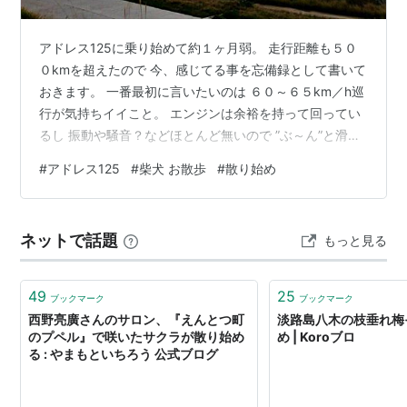
アドレス125に乗り始めて約１ヶ月弱。 走行距離も５０
０kmを超えたので 今、感じてる事を忘備録として書いて
おきます。 一番最初に言いたいのは ６０～６５km／h巡
行が気持ちイイこと。 エンジンは余裕を持って回ってい
るし 振動や騒音？などほとんど無いので ”ぶ～ん”と滑ら
かに走っていられる。 これはホントに乗るたびにそう感
#
アドレス125
#
柴犬 お散歩
#
散り始め
じます。 次ぎ以降は順不同で列記します。 思った通り燃
費はイイですね。 恐らく４０km／Lを切る事はないでし
ょう。 という事は満タンで２００kmは走れるという事。
ネットで話題
もっと見る
法定速度内では割とキビキビ加速するので ストレスを感
じる事はほぼありませんし 中速域でトルクがあるので 一
旦車速…
49
25
ブックマーク
ブックマーク
西野亮廣さんのサロン、『えんとつ町
淡路島八木の枝垂れ梅
のプペル』で咲いたサクラが散り始め
め | Koroブロ
る : やまもといちろう 公式ブログ