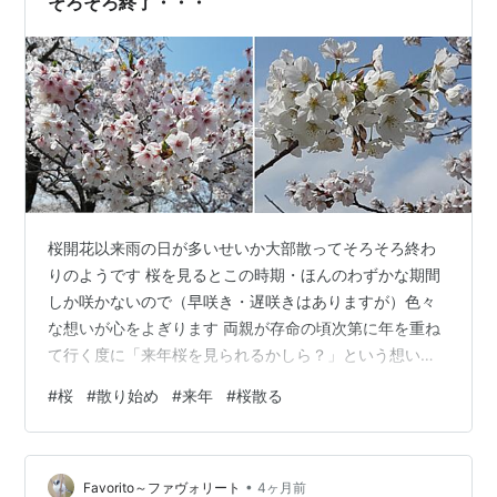
そろそろ終了・・・
桜開花以来雨の日が多いせいか大部散ってそろそろ終わ
りのようです 桜を見るとこの時期・ほんのわずかな期間
しか咲かないので（早咲き・遅咲きはありますが）色々
な想いが心をよぎります 両親が存命の頃次第に年を重ね
て行く度に「来年桜を見られるかしら？」という想いが
ふと心の中に・・・そして両親も亡くなった今今度は自
#
桜
#
散り始め
#
来年
#
桜散る
分ごととして「来年桜を愛でることが出来るかな」と華
やかな桜を見ながらついつい想う私です 【通販限定商
品！人気のおみそ汁】鰹節屋が素材にこだわったフリー
•
ズドライみそ汁＆スープ（5種×各2個セット）のモニタ
Favorito～ファヴォリート
4ヶ月前