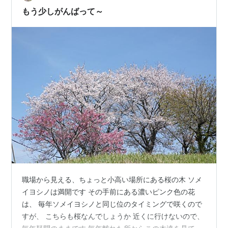
ー募集！ ランキング参加中gooからきました ランキング
もう少しがんばって～
参加中旅行 ランキング参加中女一人旅
職場から見える、ちょっと小高い場所にある桜の木 ソメ
イヨシノは満開です その手前にある濃いピンク色の花
は、 毎年ソメイヨシノと同じ位のタイミングで咲くので
すが、 こちらも桜なんでしょうか 近くに行けないので、