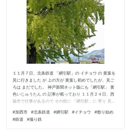
１１月７日、北条鉄道 「網引駅」の イチョウ の 黄葉を
見に行きました が 上の方が 黄葉し初めでしたが、見ご
ろは まだでした。 神戸新聞ネット版にも「網引駅」 黄
色いじゅうたん の 記事が載っており １１月２４日、西
脇市で仕事があるので その前に 「網引駅」に 寄り 見て
きました。 人が多く じゅうたん は 写しませんでした。
#
加西市
#
北条鉄道
#
網引駅
#
イチョウ
#
散り始め
上り 粟生駅行き フラワ２０００ー３号 と イチョウ 上部
#
鉄道
#
撮り鉄
は イチョウの葉が落ちてます。 イチョウ と 上り 粟生駅
行き フラワ２０００ー３号の動画を撮りました。