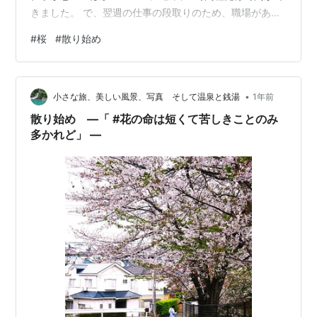
きました。 で、翌週の仕事の段取りのため、職場がある
勝山へ。ついてみると、先週の木曜日に満開になった桜
#
桜
#
散り始め
が見事に散っていました。もっと桜を見ていたかったな
ぁ～～。 先週の金曜に撮影した写真です。iPhoneで撮り
ました。いろいろ撮っていて良かった。（3枚の写真に綺
•
麗な状態の桜の花が写っていますが、これは、撮影のた
小さな旅、美しい風景、写真 そして温泉と銭湯
1年前
めに置いた花です。）
散り始め ―「 #花の命は短くて苦しきことのみ
多かれど」 ―