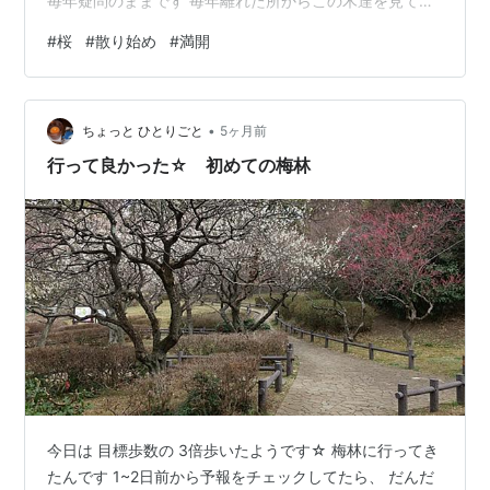
毎年疑問のままです 毎年離れた所からこの木達を見て
は、 花の咲き具合を楽しんでいます。 職場の敷地にある
#
桜
#
散り始め
#
満開
桜の木も風に乗って花びらが舞い始めました 夜中から雨
が降り始めて、明日は雨が強く降るそうなので 今日が桜
の見納めになりませんように！
•
ちょっと ひとりごと
5ヶ月前
行って良かった☆ 初めての梅林
今日は 目標歩数の 3倍歩いたようです☆ 梅林に行ってき
たんです 1~2日前から予報をチェックしてたら、 だんだ