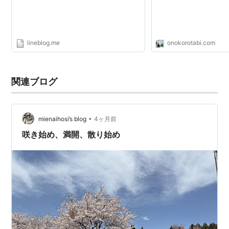
lineblog.me
onokorotabi.com
関連ブログ
•
mienaihosi’s blog
4ヶ月前
咲き始め、満開、散り始め