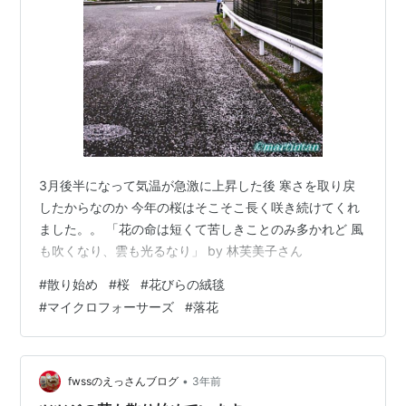
3月後半になって気温が急激に上昇した後 寒さを取り戻
したからなのか 今年の桜はそこそこ長く咲き続けてくれ
ました。。 「花の命は短くて苦しきことのみ多かれど 風
も吹くなり、雲も光るなり」 by 林芙美子さん
#
散り始め
#
桜
#
花びらの絨毯
#
マイクロフォーサーズ
#
落花
•
fwssのえっさんブログ
3年前