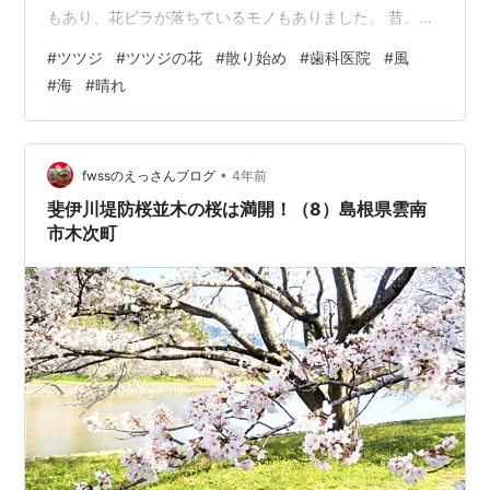
もあり、花ビラが落ちているモノもありました。 昔、ツ
ツジの花は、5月の連休頃が見頃だ、と云われていたよう
#
ツツジ
#
ツツジの花
#
散り始め
#
歯科医院
#
風
な気がします。 今年は、桜も早く満開になりましたが、
#
海
#
晴れ
ツツジも同じように早いのでしょう。 今日は、「晴れ」
そうです。
•
fwssのえっさんブログ
4年前
斐伊川堤防桜並木の桜は満開！（8）島根県雲南
市木次町