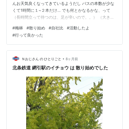
んお天気良くなってきているようだし バスの本数が少な
くて1時間に１~２本だけ… でも何とかなるかな、って
（長時間立って待つのは、足が辛いので。。） （大きな
声では言えませんが ウチとしては ‘ 行動したよ ’ みたい
#
梅林
#
散り始め
#
自社比
#
活動したよ
な感じなんです ‘ 自社比 ’ ってヤツ 🐌） 岡村公園、わた
#
行って良かった
しは初めて。 もう散り始めてました 情報では今年の見ご
ろは 3月初旬までということだったんですけど 異常な暑
さと 春一番の強風で ? 今日行って良かった―― バス停か
らは、階段をおりていくし 足の悪い方とかに…
•
Ｎおじさん の ひとりごと
8ヶ月前
北条鉄道 網引駅のイチョウ は 散り始めでした