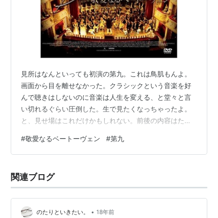
見所はなんといっても初演の第九。これは鳥肌もんよ。
画面から目を離せなかった。クラシックという音楽を好
んで聴きはしないのに音楽は人生を変える、と堂々と言
い切れるぐらい圧倒した。生で見たくなっちゃったよ。
と、見せ場はこれだけかもしれない。前後の内容はたぶ
ん数日経ったら忘れちゃうかもしれないほどぼやけたス
#
敬愛なるベートーヴェン
#
第九
トーリーだわ。写譜の役のダイアン・クルーガーは端正
なルックスで憧れます。
関連ブログ
•
のたりといきたい。
18年前