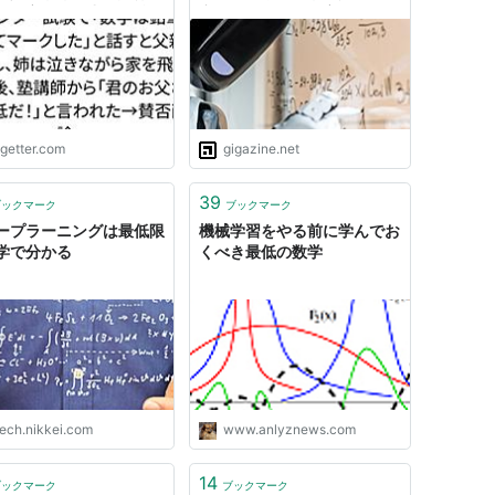
がら家を飛び出した後、
究の最低ラインが変わる」と
師から「君のお父さんは
指摘
だ！」と言われた→賛否
ogetter.com
gigazine.net
39
ブックマーク
ブックマーク
ープラーニングは最低限
機械学習をやる前に学んでお
学で分かる
くべき最低の数学
tech.nikkei.com
www.anlyznews.com
14
ブックマーク
ブックマーク