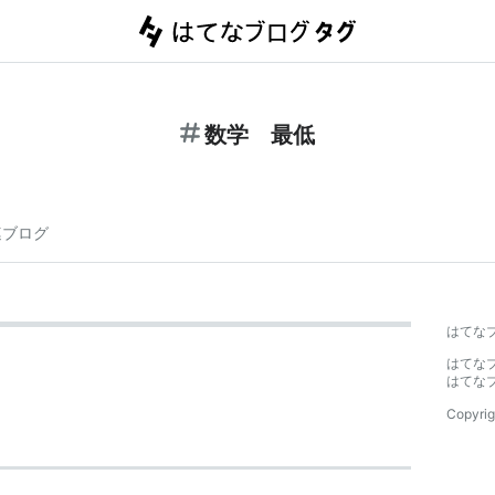
数学 最低
連ブログ
はてな
はてな
はてな
Copyrig