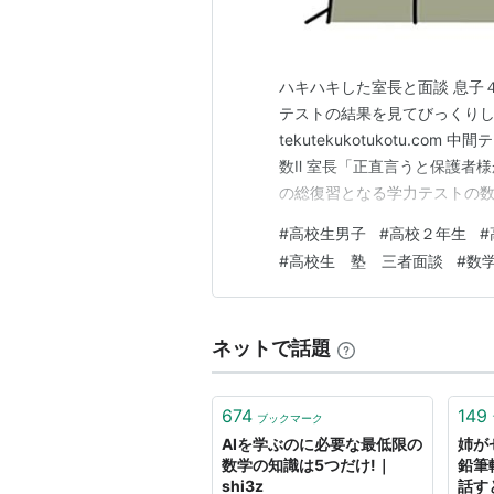
ハキハキした室長と面談 息子
テストの結果を見てびっくりし
tekutekukotukotu.
数Ⅱ 室長「正直言うと保護者
の総復習となる学力テストの
おしたらしいけれども。息子も
#
高校生男子
#
高校２年生
#
子の考えに突きを入れる形 ・
#
高校生 塾 三者面談
#
数
う？・家ではどれくらい勉強し
ネットで話題
674
149
ブックマーク
AIを学ぶのに必要な最低限の
姉が
数学の知識は5つだけ!｜
鉛筆
shi3z
話す