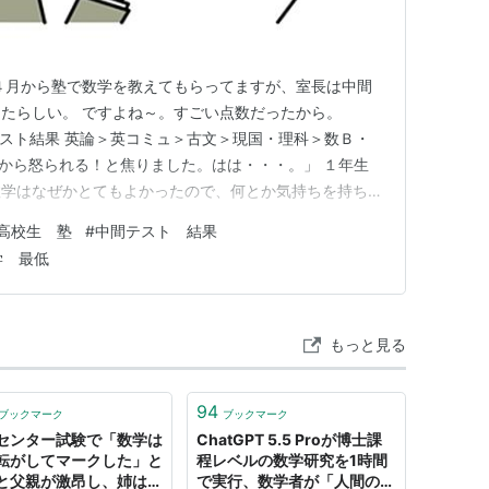
４月から塾で数学を教えてもらってますが、室長は中間
たらしい。 ですよね～。すごい点数だったから。
com 中間テスト結果 英論＞英コミュ＞古文＞現国・理科＞数Ｂ・
様から怒られる！と焦りました。はは・・・。」 １年生
数学はなぜかとてもよかったので、何とか気持ちを持ちな
。 実際は特に笑顔はない 前半は中間テストに対する息
高校生 塾
#
中間テスト 結果
なんで学力テストと中間テスト、こんなに差が出たと思
学 最低
てる…
もっと見る
94
ブックマーク
ブックマーク
センター試験で「数学は
ChatGPT 5.5 Proが博士課
転がしてマークした」と
程レベルの数学研究を1時間
と父親が激昂し、姉は泣
で実行、数学者が「人間の研