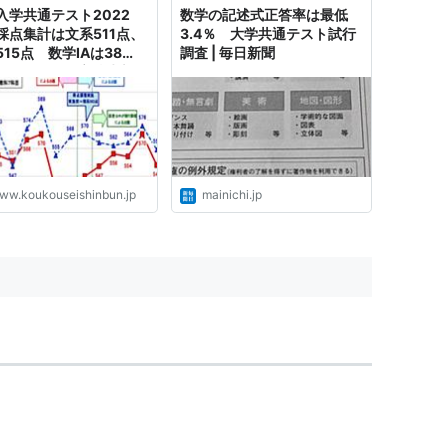
入学共通テスト2022
数学の記述式正答率は最低
採点集計は文系511点、
3.4％ 大学共通テスト試行
15点 数学IAは38
調査 | 毎日新聞
歴代最低か - 高校生新
10代を応援するニュー
コンテンツメディア
ww.koukouseishinbun.jp
mainichi.jp