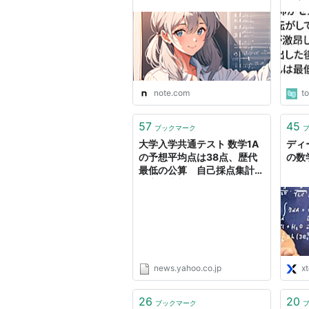
きな
塾講
最低
両論
note.com
t
57
45
ブックマーク
大学入学共通テスト 数学1A
ディ
の予想平均点は38点、歴代
の数
最低の公算 自己採点集計
（高校生新聞オンライン） -
Yahoo!ニュース
news.yahoo.co.jp
x
26
20
ブックマーク