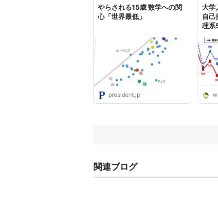
やらされる15歳 数学への関
大学
心「世界最低」
自己
理系5
点、
聞：
ス＆
president.jp
w
関連ブログ