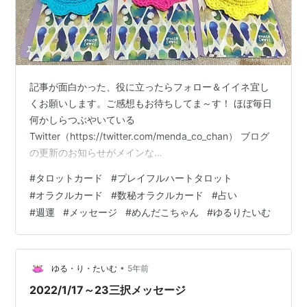
記事が面白かった、役に立ったらフォロー＆イイネ宜し
くお願いします。ご感想もお待ちしてま～す！ ほぼ毎日
何かしらつぶやいている
Twitter（https://twitter.com/menda_co_chan） ブログ
の更新のお知らせがメインな
Instagram（https://www.instagram.com/mendacochan
#
タロットカード
#
プレイフルハートタロット
/） 使ったカード（👇カード名をクリックでカードの紹介
#
オラクルカード
#
数秘オラクルカード
#
占い
ページに飛べます） プレイフルハートタロット
#
週運
#
メッセージ
#
めんだこちゃん
#
ゆるりたいむ
【PLAYFUL HEART TAROT】 数秘オラクルカード 左か
ら青、ピンク、黄色めんだこーずです 記事：2022年１月
メッセージこちらも合わせて参考にどうぞ
•
ゆる・り・たいむ
5年前
2022/1/17～23三択メッセージ