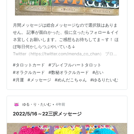
月間メッセージは総合メッセージなので選択肢はありま
せん。 記事が面白かった、役に立ったらフォロー＆イイ
ネ宜しくお願いします。ご感想もお待ちしてま～す！ ほ
ぼ毎日何かしらつぶやいている↓
Twitter（https://twitter.com/menda_co_chan） ブログ
の更新のお知らせがメインな↓
#
タロットカード
#
プレイフルハートタロット
Instagram（https://www.instagram.com/mendacochan
#
オラクルカード
#
数秘オラクルカード
#
占い
/） 使ったカード（👇カード名をクリックでカードの紹介
#
月運
#
メッセージ
#
めんだこちゃん
#
ゆるりたいむ
ページに飛べます） 数秘オラクルカード プレイフルハー
トタロット【PLAYFUL HEART TAROT】 「自分を癒せ
ば、周りが癒される」 自…
•
ゆる・り・たいむ
4年前
2022/5/16～22三択メッセージ