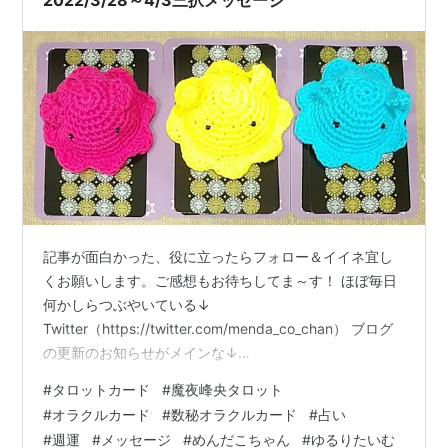
記事が面白かった、役に立ったらフォロー＆イイネ宜し
くお願いします。ご感想もお待ちしてま～す！ ほぼ毎日
何かしらつぶやいている↓
Twitter（https://twitter.com/menda_co_chan） ブログ
の更新のお知らせがメインな↓
Instagram（https://www.instagram.com/mendacochan
#
タロットカード
#
魔夜峰央タロット
/） 使ったカード（👇カード名をクリックでカードの紹介
#
オラクルカード
#
数秘オラクルカード
#
占い
ページに飛べます） 魔夜峰央タロット 数秘オラクルカー
#
週運
#
メッセージ
#
めんだこちゃん
#
ゆるりたいむ