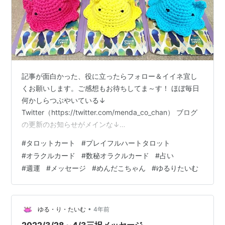
記事が面白かった、役に立ったらフォロー＆イイネ宜し
くお願いします。ご感想もお待ちしてま～す！ ほぼ毎日
何かしらつぶやいている↓
Twitter（https://twitter.com/menda_co_chan） ブログ
の更新のお知らせがメインな↓
Instagram（https://www.instagram.com/mendacochan
#
タロットカート
#
プレイフルハートタロット
/） 使ったカード（👇カード名をクリックでカードの紹介
#
オラクルカード
#
数秘オラクルカード
#
占い
ページに飛べます） 数秘オラクルカード プレイフルハー
#
週運
#
メッセージ
#
めんだこちゃん
#
ゆるりたいむ
トタロット【PLAYFUL HEART TAROT】 左からピンク、
黄色、青めんだこーずです 記事：2022年５月メッセージ
こちらも合わせて参考に…
•
ゆる・り・たいむ
4年前
2022/3/28～4/3三択メッセージ