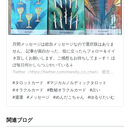
月間メッセージは総合メッセージなので選択肢はありま
せん。 記事が面白かった、役に立ったらフォロー＆イイ
ネ宜しくお願いします。ご感想もお待ちしてま～す！ ほ
ぼ毎日何かしらつぶやいている↓
Twitter（https://twitter.com/menda_co_chan） 最近放
置な↓
#
タロットカード
#
マジカルノルディックタロット
Instagram（https://www.instagram.com/mendacochan
#
オラクルカード
#
数秘オラクルカード
#
占い
/） 使ったカード（👇カード名をクリックでカードの紹介
#
週運
#
メッセージ
#
めんだこちゃん
#
ゆるりたいむ
ページに飛べます） 数秘オラクルカード マジカル・ノル
ディックタロット【The Magical Nordic Tarot】 お、今
回選んだカードは我が家的には同期たち…
関連ブログ