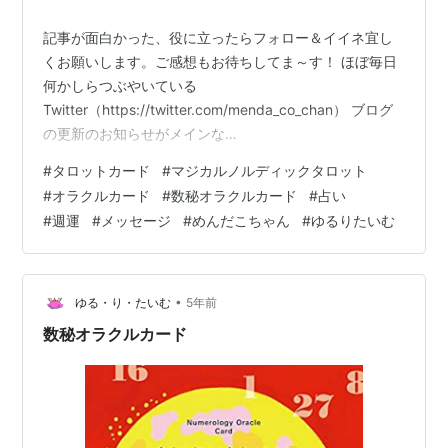
記事が面白かった、役に立ったらフォロー＆イイネ宜し
くお願いします。ご感想もお待ちしてま～す！ ほぼ毎日
何かしらつぶやいている
Twitter（https://twitter.com/menda_co_chan） ブログ
の更新のお知らせがメインな
Instagram（https://www.instagram.com/mendacochan
#
タロットカード
#
マジカルノルディックタロット
/） 使ったカード（👇カード名をクリックでカードの紹介
#
オラクルカード
#
数秘オラクルカード
#
占い
ページに飛べます） 数秘オラクルカード マジカル・ノル
#
週運
#
メッセージ
#
めんだこちゃん
#
ゆるりたいむ
ディックタロット【The Magical Nordic Tarot】 左から
ピンク、黄色、青めんだこーずです 記事：2022年１月メ
ッセージこちらも合わ…
•
ゆる・り・たいむ
5年前
数秘オラクルカード