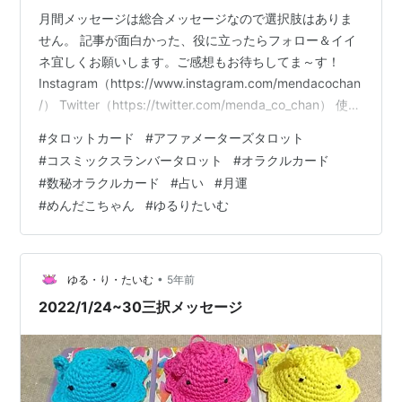
月間メッセージは総合メッセージなので選択肢はありま
せん。 記事が面白かった、役に立ったらフォロー＆イイ
ネ宜しくお願いします。ご感想もお待ちしてま～す！
Instagram（https://www.instagram.com/mendacochan
/） Twitter（https://twitter.com/menda_co_chan） 使っ
たカード（👇カード名をクリックでカードの紹介ページに
#
タロットカード
#
アファメーターズタロット
飛べます） アファメーターズタロット【Affirmators!
#
コスミックスランバータロット
#
オラクルカード
Tarot】 数秘オラクルカード コスミック スランバー タロ
#
数秘オラクルカード
#
占い
#
月運
ット【The Cosmic Slumber Tarot】 「今、目覚めのと
#
めんだこちゃん
#
ゆるりたいむ
き」 …
•
ゆる・り・たいむ
5年前
2022/1/24~30三択メッセージ