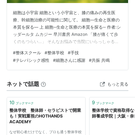
細胞は小宇宙 細胞という小宇宙と、膝の痛みの再生医
療、幹細胞治療の可能性に関して。 細胞―生命と医療の
本質を探る― 上 細胞─生命と医療の本質を探る─ 作者:シ
ッダールタ ムカジー 早川書房 Amazon 「膝が痛くて歩
くのもつらい…」 そんなお悩みで当院にいらっしゃる方
は、とても多いです。 特に、中高年層やスポーツ経験者
#
整体スクール
#
整体学校
#
手技
に多いのが「変形性膝関節症」。膝の軟骨がすり減って
#
テレパシック感性
#
細胞さんに感謝
#
共振 共鳴
炎症が起こり、日常生活に支障をきたすほどの痛みを引
き起こします。 そんな中、今注目されているのが「幹細
胞治療（再生医療）」です。 これは、手術というよりも
ネットで話題
もっと見る
注射によって、体の修復力を引き出す新しい医療アプロ
ーチ。未来の治療法とし…
10
9
ブックマーク
ブックマーク
整体学校 整体師・セラピストで開業
整体学校で資格取得な
も！実戦重視のHOTHANDS
師養成学院｜大阪・奈
ACADEMY
なぜ初心者だけでなく、プロも通う整体学校