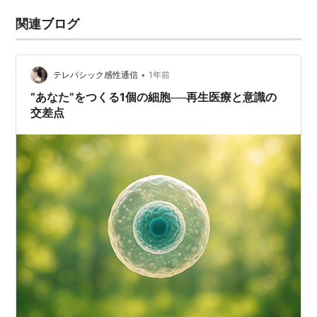
関連ブログ
•
テレパシック感性通信
1年前
“あなた”をつくる1個の細胞──再生医療と意識の
交差点