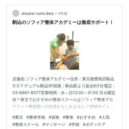
セラピストをなんとなくやっているけど、やりがいを感
•
じていない方 ■自費治療を始めたけど、実は何も知らな
shoukai-com’s diary
4年前
いで、とりあえず見よう見まねで矯正をしている方 ■本
駒込のソフィア整体アカデミーは徹底サポート！
当に…
店舗名:ソフィア整体アカデミー住所：東京都豊島区駒込
3-2-7 デュアル駒込6F経路：駒込駅より徒歩約1分電話：
03-6661-8077営業時間：水～日12:00～21:00 月火曜定
休＊東京でおすすめの整体スクールはソフィア整体アカ
デミー＊整体師への近道かもしれません！WEBサイト：
https://seitai-gakko.info/ Google投稿文より引用ーーー
#
東京
#
整体学校
#
資格
#
整体
#
おすすめ
#
人気
ーーーーーーーーーーーーーー ＊必要なスキルが身につ
#
整体スクール
#
マッサージ
#
学校
#
ボディケア
くまで丁寧に徹底サポート＊ こんにちは。ソフィア整体