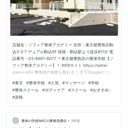
店舗名：ソフィア整体アカデミー 住所：東京都豊島区駒
込3-2-7 デュアル駒込6F 経路：駒込駅より徒歩約1分 電
話番号：03-6661-8077 ＊東京都豊島区の整体学校【ソ
フィア整体アカデミー】＊ WEBサイト https://seitai-
gakko.info/ 整体師の資格も取れる！ 以下Googleビジネ
スプロフィールより引用 ୨୧┈┈┈┈┈┈┈┈┈┈┈┈┈┈┈┈┈୨୧ ＊入
#
東京
#
整体学校
#
人気
#
マッサージ
#
学校
学から卒業までの流れ＊ こんにちは！ 東京都豊島区の整
#
整体スクール
#
ボディケア
#
スクール
#
おすすめ
体学校【ソフィア整体アカデミー 東京】です。 整体の技
#
資格
術を基本から学べる当アカデミーでは、入学から卒業後
までしっかりサポートいたします。 まず入学前には、個
人…
•
整体の学校IMICの事務局通信
3年前