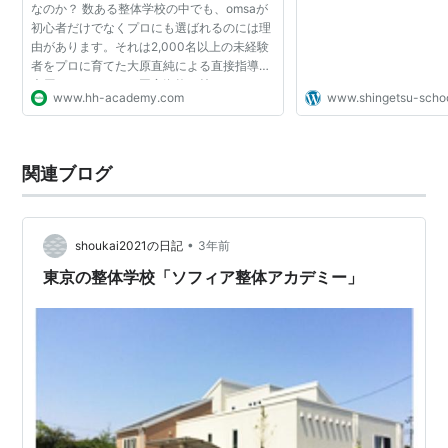
なのか？ 数ある整体学校の中でも、omsaが
初心者だけでなくプロにも選ばれるのには理
由があります。それは2,000名以上の未経験
者をプロに育てた大原直純による直接指導！
大原はマッサージの国家資格を持つだけでな
www.hh-academy.com
www.shingetsu-schoo
く、その豊富な知識と経験を基に他の学校に
はない新たな手技を...
関連ブログ
•
shoukai2021の日記
3年前
東京の整体学校「ソフィア整体アカデミー」