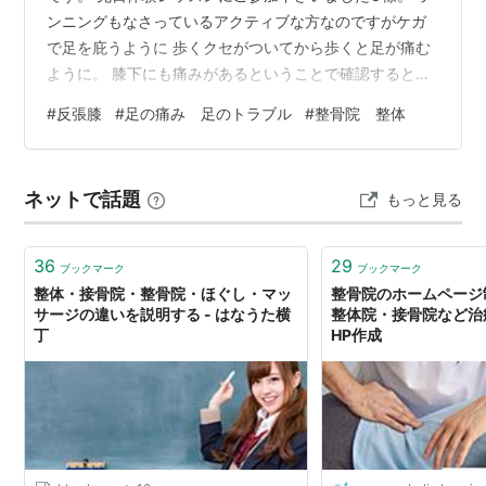
ンニングもなさっているアクティブな方なのですがケガ
で足を庇うように 歩くクセがついてから歩くと足が痛む
ように。 膝下にも痛みがあるということで確認すると反
張膝。 足の指も曲がりがちだったりと長年のヒールなど
#
反張膝
#
足の痛み 足のトラブル
#
整骨院 整体
でかなりお体に負担が出ている様子でした。 接骨院にも
イロイロと通われているそうですが、なかなか改善せず
と お困りの様子でしたが、わかる限りで原因と改善点を
ネットで話題
もっと見る
ご説明させていただくと 「今までお話しした中で一番納
得のいく答えが返ってきて嬉しかった！」との お言葉を
いただきました。 私も反張膝によ…
36
29
ブックマーク
ブックマーク
整体・接骨院・整骨院・ほぐし・マッ
整骨院のホームページ
サージの違いを説明する - はなうた横
整体院・接骨院など治
丁
HP作成