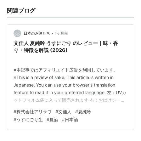
関連ブログ
•
日本のお酒たち
1ヶ月前
文佳人 夏純吟 うすにごり のレビュー｜味・香
り・特徴を解説 (2026)
※本記事ではアフィリエイト広告を利用しています。
※This is a review of sake. This article is written in
Japanese. You can use your browser's translation
feature to read it in your preferred language. 左：UVカ
ットフィルム袋に入って販売されます 右：おばけシール
つき 今回は日本酒「文佳人 夏純吟 うすにごり 生
#
株式会社アリサワ
#
文佳人
#
夏純吟
（Bunkajin Natsu Jungin Usunigori Nama）」のレビュ
#
うすにごり生
#
夏酒
#
日本酒
ー記事です 個人的な評価 香り：★★★★☆ 甘み：★…