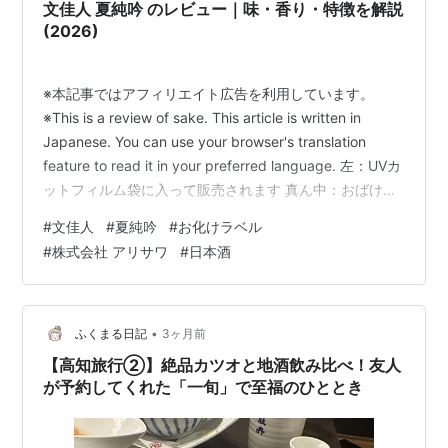
文佳人 夏純吟 のレビュー｜味・香り・特徴を解説
(2026)
※本記事ではアフィリエイト広告を利用しています。
※This is a review of sake. This article is written in
Japanese. You can use your browser's translation
feature to read it in your preferred language. 左：UVカ
ットフィルム袋に入って販売されます 真ん中：おばけシ
ール付き 右：暗くすると光るラベル 今回は日本酒「文佳
#
文佳人
#
夏純吟
#
お化けラベル
人 夏純吟 おばけラベル（Bunkajin Natsu Jun Gin）」の
#
株式会社 アリサワ
#
日本酒
レビュー記事です 個人的な評価 香り：★★★✭☆ (3.5…
•
ふくまる日記
3ヶ月前
【高知旅行②】絶品カツオと地酒飲み比べ！友人
が予約してくれた「一旬」で至福のひととき