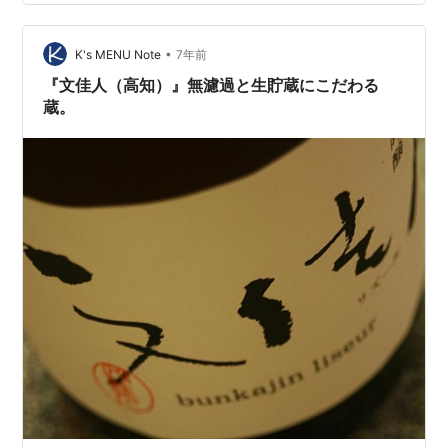
です。 アクセス方法はMY遊バスで、五台山展望台まで
24分。そこから徒歩で下れば竹林寺です。MY遊バスは桂
浜まで行くなら1日券1,000円、五台山までで…
•
K's MENU Note
7年前
『文佳人（高知）』無濾過と生貯蔵にこだわる
蔵。