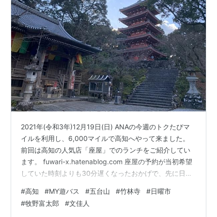
2021年(令和3年)12月19日(日) ANAの今週のトクたびマ
イルを利用し、6,000マイルで高知へやって来ました。
前回は高知の人気店「座屋」でのランチをご紹介してい
ます。 fuwari-x.hatenablog.com 座屋の予約が当初希望
していた時刻よりも30分遅くなったおかげで、先に日曜
市も高知城も回れたので、午後からの残り時間は竹林寺
#
高知
#
MY遊バス
#
五台山
#
竹林寺
#
日曜市
へ行くことにしました。竹林寺は五台山の中腹にあり、
#
牧野富太郎
#
文佳人
五台山展望台からは高知の街を眺めることもできるよう