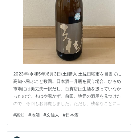
2023年(令和5年)6月3日(土)購入 土佐日曜市を目当てに
高知へ飛ぶこと数回。日本酒一升瓶を買う場合、ひろめ
市場には美丈夫一択だし、百貨店は生酒を扱っていなか
ったので、もはや覗かず。前回、地元の酒屋を見つけた
ので、今回もお邪魔しました。ただし、残念なことに店
番の女性は日本酒の知識なし。生酒は前回購入した無手
#
高知
#
地酒
#
文佳人
#
日本酒
無冠ともう1種類しかないと言われたのだけど、冷蔵庫に
入れてあるということは、生酒だってあるんじゃない
の？ ラベルを見てもどれも生酒とは書いていなかったの