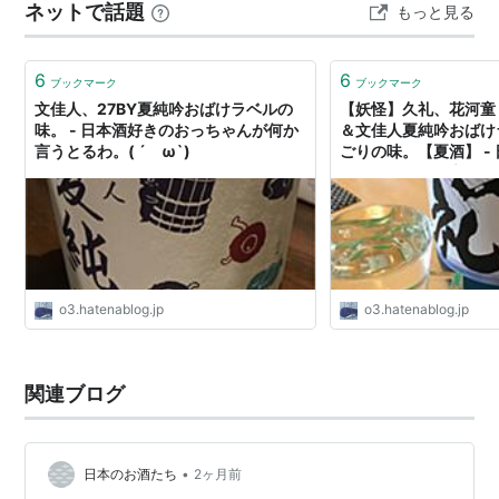
ネットで話題
もっと見る
6
6
ブックマーク
ブックマーク
文佳人、27BY夏純吟おばけラベルの
【妖怪】久礼、花河童
味。 - 日本酒好きのおっちゃんが何か
＆文佳人夏純吟おばけ
言うとるわ。( ´ ω`)
ごりの味。【夏酒】 -
っちゃんが何か言うとる
o3.hatenablog.jp
o3.hatenablog.jp
関連ブログ
•
日本のお酒たち
2ヶ月前