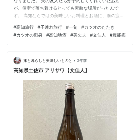
なりました。 夫の友人たちが予約してくれていたお店
が、個室で落ち着けるとっても素敵な場所だったんで
す。 高知ならではの美味しいお料理とお酒に、雨の疲れ
もすーっと癒やされていくのを感じた夜のお話です。 夫
#
高知旅行
#
子連れ旅行
#
一旬
#
カツオのたたき
の友人が予約してくれた、落ち着いた個室の素敵なお店
#
カツオの刺身
#
高知地酒
#
美丈夫
#
文佳人
#
豊能梅
www.issyun.jp 今回お邪魔したのは、夫の友人たちが手
配してくれた落ち着いた雰囲気のお店です。 餃子で有名
な「安兵衛」のすぐ近くにあるお店です。 すぐ近くに安
兵衛 子連れでの居酒屋は少し気をつかうことが多いけれ
•
旅と暮らしと美味しいものと
3年前
ど、今回は個室だったの…
高知県土佐市 アリサワ【文佳人】