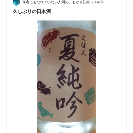
•
だけど、えいッと手に取ったのがこちら。 高知県香美市
何者にもなれていない人間の、もがき記録
4年前
㈱アリサワ【文佳人】 【文佳人】辛口純米酒 精米歩合
久しぶりの日本酒
55％アルコール度数 16.…