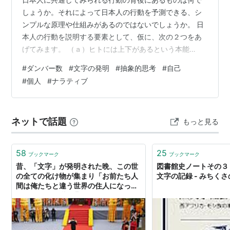
しょうか。それによって日本人の行動を予測できる、シ
ンプルな原理や仕組みがあるのではないでしょうか。 日
本人の行動を説明する要素として、仮に、次の２つをあ
げてみます。 （ａ）ヒトには上下があるという本能
（ｂ）貧弱な想像力（即物的に考える傾向） これとは反
#
ダンバー数
#
文字の発明
#
抽象的思考
#
自己
対に、近代人が備えていると思われる要素をあげるとこ
#
個人
#
ナラティブ
うなります。 （ａ´）ヒトは平等であるという信念 （ｂ
´）豊かな想像力（抽象的に考える傾向） 人間は、文字を
発明することによって、高度に抽象的な概念を操作する
ネットで話題
もっと見る
ことが可能になりました。また文明が発達するのに伴い
「個人」といった概念が現れ、「平等」が…
58
25
ブックマーク
ブックマーク
昔、「文字」が発明された晩、この世
図書館史ノートその３
の全ての化け物が集まり「お前たち人
文字の記録 - みちく
間は俺たちと違う世界の住人になって
しまった」と嘆き悲しんでた