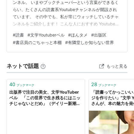
ンネル。 いまやブックチューバ―という言葉ができるく
らい、たくさんの読書系Youtubeチャンネルが開設され
ています。 その中でも、私が常にウォッチしているチャ
ンネルをご紹介します！ こんな人におすすめ Youtubeで
本の情報を集めたい方 色んな読書の楽しみ方を知りたい
#
読書
#
文学Youtuberベル
#
ほんタメ
#
出版区
方 誰かのおすすめ本を読みたい方 文学Youtuberベル チ
#
書店員のごちゃっと本棚
#
有隣堂しか知らない世界
ャンネル紹介 おすすめポイント ほんタメ チャンネル紹
介 おすすめポイント 出版区 チャンネル紹介 おすすめポ
イント 楽しい本と書店員 チャンネル紹介 おすすめポイ
ネットで話題
もっと見る
ント （おまけ）有隣堂しか知らない世界 チャン…
40
28
ブックマーク
ブックマーク
出版界で注目の美女、文学YouTuber
「読書ってかっこいい
ベル 「この世界で生き残るにはニッ
ジを作りたい」“文学 Yo
チじゃないとだめ」（デイリー新潮）
さんが、本の魅力を発
- Yahoo!ニュース
由。