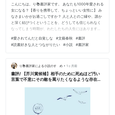
こんにちは。り📚書評家です。 あなたも1000年愛される
女になる？【香りを携帯して、ちょっといい女性に】 み
なさまいかがお過ごしですか？ 人と人とのご縁や、誰か
と深く結びつくということを、どうしても信じられなく
なってしまう時期が、わたしたちの人生にはあります。
愛されてんだと自覚しな (文春e-book) 作者:河野 裕 文藝
#
愛されてんだと自覚しな
#
文藝春秋
#
書評
春秋 Amazon 自分の足元がグラグラと揺らいでいるとき
#
読書好きな人とつながりたい
#
小説
#
書評家
や、社会のノイズに少し疲れ果ててしまったとき。誰か
の好意すらも素直に受け取れず「どうせいつかは壊れて
しまう関係なのだから」と、最初から心を閉ざして自分
を守ろうとしてしまう。 本日は、そんな風に人間関係に
•
り📚書評家による小説のすゝめ
1ヶ月前
臆病になり、…
書評/ 【芥川賞候補】相手のために死ぬほど汚い
言葉で不意にその敵を罵りたくなるような存在
『海岸通り』