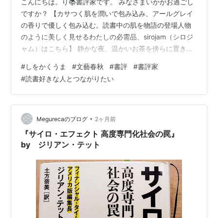
こんにちは。り📚書評家です。 みなさまいかがお過ごし
ですか？ 【カサつく肌を潤いで包み込み、アールグレイ
の香りで優しく包み込む。読書中の肌を物語の登場人物
のように美しく見せるわたしの必需品、sirojam（シロジ
ャム）はこちら】 静かな夜、温かいお茶を傍らに置きな
がら、自分自身の内面とじっくり向き合う読書の時間
#
しをかくうま
#
文藝春秋
#
書評
#
書評家
は、慌ただしい日常の中でわたしたちが正気を保つため
#
読書好きな人とつながりたい
の大切なシェルターです。 しかしときに、そのシェルタ
ーの壁を鮮やかに打ち壊し、わたしたちが信じて疑わな
い「世界」の前提を根底から覆してくるような、恐ろし
くも魅力的な小説に出会うことがあります。 本日は、現
•
Megurecaのブログ
2ヶ月前
代の文学界に次々と新しい波を起こし…
『サイロ・エフェクト 高度専門化社会の罠』
by ジリアン・テット