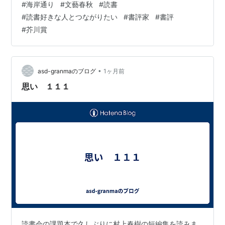
#
海岸通り
#
文藝春秋
#
読書
人は少なくないはずです。わたしたちの住む日本は、美
#
読書好きな人とつながりたい
#
書評家
#
書評
しい自然に恵まれている一方で、常に地震や津波といっ
#
芥川賞
た自然災害の恐怖と隣り合わせの「災害大国」でもあり
ます。 幼い頃から避難訓練を繰り返し、牙を剥いた自然
の恐ろしさを骨の髄まで植え付けられているはずなの
に、なぜか人間のなかには、吸い寄…
•
asd-granmaのブログ
1ヶ月前
思い １１１
読書会の課題本で久しぶりに村上春樹の短編集を読みま