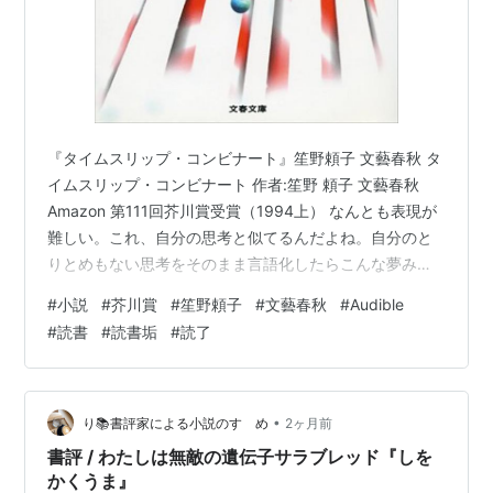
『タイムスリップ・コンビナート』笙野頼子 文藝春秋 タ
イムスリップ・コンビナート 作者:笙野 頼子 文藝春秋
Amazon 第111回芥川賞受賞（1994上） なんとも表現が
難しい。これ、自分の思考と似てるんだよね。自分のと
りとめもない思考をそのまま言語化したらこんな夢みた
いな世界の展開になるのかもしれないと思った。意外と
#
小説
#
芥川賞
#
笙野頼子
#
文藝春秋
#
Audible
人間はすべて秩序だった思考なんてしていない。あっち
#
読書
#
読書垢
#
読了
こっち余計なことを考えたり妄想を一瞬で膨らませたり
している。そんなもんだ。 ただ、この作風は好みが分か
れる所かなとも思う。斬新なスタイルが故に描き出され
た世界観を受け止められるかどうか。受け止めきれない
•
り📚書評家による小説のすゝめ
2ヶ月前
ところも含めての作品かも…
書評 / わたしは無敵の遺伝子サラブレッド『しを
かくうま』