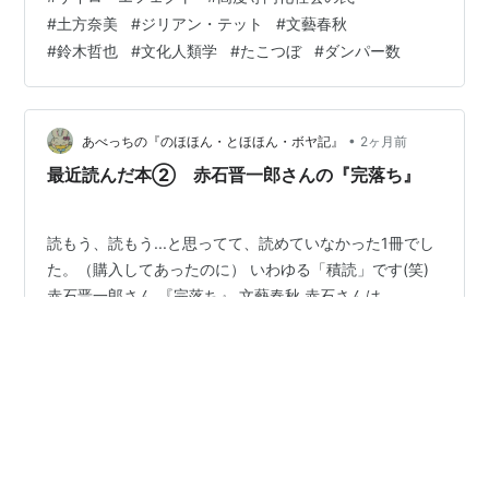
megureca.hatenablog.com 著者のジリアン・テット
#
土方奈美
#
ジリアン・テット
#
文藝春秋
は、１９６７年イギリス生まれ。フィナンシャル・タイ
#
鈴木哲也
#
文化人類学
#
たこつぼ
#
ダンパー数
ムズ（FT)紙 アメリカ版の編集長であり、FT誌有数のコ
ラムニストでもある…
•
あべっちの『のほほん・とほほん・ボヤ記』
2ヶ月前
最近読んだ本② 赤石晋一郎さんの『完落ち』