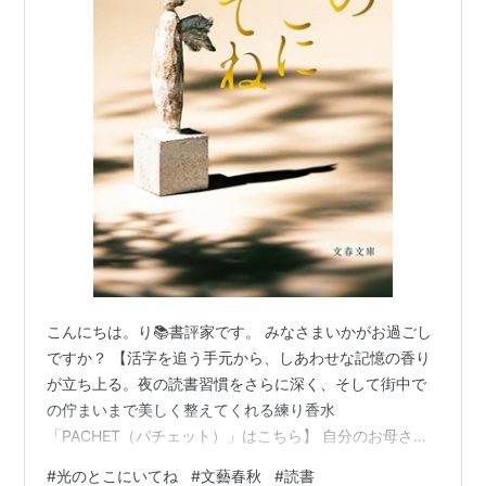
こんにちは。り📚書評家です。 みなさまいかがお過ごし
ですか？ 【活字を追う手元から、しあわせな記憶の香り
が立ち上る。夜の読書習慣をさらに深く、そして街中で
の佇まいまで美しく整えてくれる練り香水
「PACHET（パチェット）」はこちら】 自分のお母さん
が何を考えているのか、ほんとうのところはわからな
#
光のとこにいてね
#
文藝春秋
#
読書