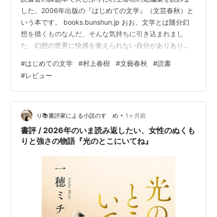
した。2006年出版の『はじめての文学』（文芸春秋）と
いう本です。 books.bunshun.jp おお、文学とは随分幻
想を描くものなんだ、そんな気持ちに引き込まれまし
た。幻想の世界に快感を覚えられない自分がありありと
みえてきました。始めにでてくる「シドニーのグリー
#
はじめての文学
#
村上春樹
#
文藝春秋
#
読書
ン・ストリート」で主人公の恋人が言っているように、
#
レビュー
自分はフロイトやユングの理論を軽々と口にはできない
のです。まともに直線的になりで逆に言いよどんでしま
います。 いや、意外であったのは最後から２番目の作品
「沈黙」が自分は好きですね。著者は解説で「正直言っ
•
り📚書評家による小説のすゝめ
1ヶ月前
て、このようなストレートな話は…
書評 / 2026年のいま読み返したい、女性のぬくも
りと強さの物語『光のとこにいてね』