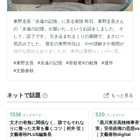
東野圭吾「永遠の記憶」に見る覚悟 昨日、東野圭吾さん
の「永遠の記憶」が届いた…というお話をしました。 そ
して、読了です。 引き込まれまくりの展開で、まさに一
気読みでした。 最近の東野作品は、やや謎解きや展開が
強引な部分もありましたが、本作は素晴らしいの一言。
名作です。 ただし、これまでの「ガリレオシリーズ」の
#
東野圭吾
#
永遠の記憶
#
容疑者Xの献身
#
遺作
前知識が必要です。できればすべて読んでから本作に突
#
文藝春秋
入してほしいですが、少なくとも、あの名作「容疑者Xの
献身」だけは読んでおかなくてはいけません。 それ
は…。 本作が明らかに、シリーズのラストを飾る作品と
ネットで話題
もっと見る
して書かれている…と感じさせられる展開になっている
から。 おそらくは、少なくともガリレオ…
1338
520
ブックマーク
ブックマーク
文才の有無に関係なく、誰でもそれな
「黒川東京高検検事長
りに整った文章を書くコツ｜村井 弦｜
実」安倍政権の思惑vs
文藝春秋PLUS編集長
｜文藝春秋digital