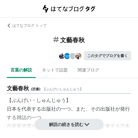
はてなブログ トップ
文藝春秋
このタグでブログを書く
言葉の解説
ネットで話題
関連ブログ
文藝春秋
(
読書
)
【
ぶんげいしゅんじゅう
】
【ぶんげい・しゅんじゅう】
日本を代表する出版社の一つ。また、その出版社が発行
する雑誌の一つ。
解説の続きを読む
作家菊池寛が創設した。芥川賞、直木賞を主催する日本
文学振興会は文藝春秋内に事務所がある。