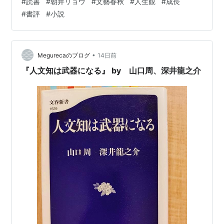
#
読書
#
朝井リョウ
#
文藝春秋
#
人生観
#
成長
裏側にある 私の思う "おもしろい" というのは，真剣味と
#
書評
#
小説
背中合わせの滑稽さなのである。"おもしろいことをしよ
う" から生まれるものではない。ただ悲しいのは，年齢や
経験を重ねると，素直さや真剣さを上回る危機察知能力
が身についてしまうというところだ。人生経験からリス
•
Megurecaのブログ
14日前
クヘッジ能力ばか…
『人文知は武器になる』 by 山口周、深井龍之介