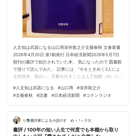
人文知は武器になる山口周深井龍之介文藝春秋 文春新書
2026年4月20日 第1刷発行 日本経済新聞2026年5月7日
朝刊の書評で紹介されていた本。 気になったので 図書館
で借りて読んでみた。 記事には、”今をときめく2人によ
る対談本。面白い。正解を出すことは人工知能（AI）に
代替され、不確実性が増す現代だからこそ、人に求めら
#
人文知は武器になる
#
山口周
#
深井龍之介
れるのは歴史・哲学・文学といった「人文知」であるは
#
文藝春秋
#
読書
#
日本経済新聞
#
コテンラジオ
ずだ。現在の日本は文学部の廃止論すら出ている。あと
がきで深井氏が述べるように、これからは民間が人文知
の発展をサポートしていくことも必要かもしれない。 個
人的には、特に第3章以降が興味深かった。第3章で「技
•
り📚書評家による小説のすゝめ
1ヶ月前
術革新が社会規範や道…
書評 / 100年の短い人生で何度でも本棚から取り