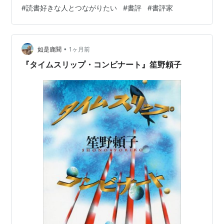
い。娘として、どうしても母という存在を許すことがで
#
読書好きな人とつながりたい
#
書評
#
書評家
きなかった。 そんな、言葉にするのもためらわれるよう
な、深く重い葛藤から始まる物語があります。 本日ひも
とくのは、一穂ミチさんによる傑作小説『光のとこにい
てね』です。 光のとこにいてね (文春文庫) 作者:一穂 ミ
•
如是鹿聞
1ヶ月前
チ 文藝春秋 Amazon 光のとこにい…
『タイムスリップ・コンビナート』笙野頼子