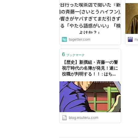
ぎてまだ引きずってる「やた
nwk
ら語感がいい」「検索よけ
か？」
togetter.com
n
6
ブックマーク
【歴史】新撰組・斉藤一の警
視庁時代の名簿が発見！遂に
役職が判明する！！ : はちま
起稿
blog.esuteru.com