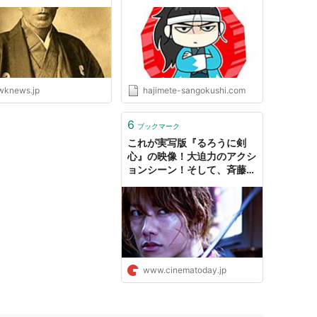
wknews.jp
hajimete-sangokushi.com
6
ブックマーク
これが実写版『るろうに剣
心』の映像！大迫力のアクシ
ョンシーン！そして、斉藤一
らメインキャラクターのビジ
ュアルが解禁！｜シネマトゥ
デイ
www.cinematoday.jp