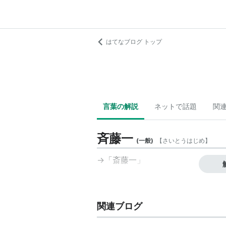
はてなブログ トップ
言葉の解説
ネットで話題
関
斉藤一
(
一般
)
【
さいとうはじめ
】
→「斎藤一」
関連ブログ