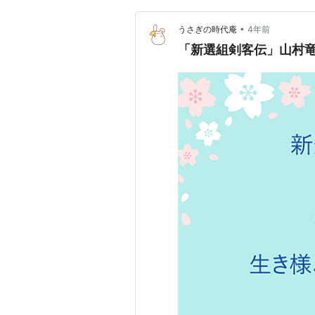
•
うさぎの時代庵
4年前
「新選組剣客伝」山村