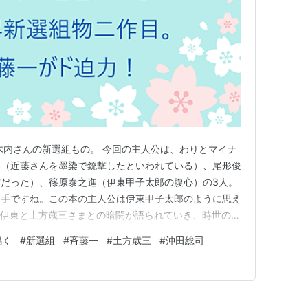
木内さんの新選組もの。 今回の主人公は、わりとマイナ
郎（近藤さんを墨染で銃撃したといわれている）、尾形俊
だった）、篠原泰之進（伊東甲子太郎の腹心）の3人。
り手ですね。この本の主人公は伊東甲子太郎のように思え
、伊東と土方歳三さまとの暗闘が語られていき、時世の変
く。この本を読むと、伊東さんの悪戦苦闘がちょっと気の
鳴く
#
新選組
#
斉藤一
#
土方歳三
#
沖田総司
もそうだったけど、木内さんの描く新選組メンバーはみ
ぞれが興味深いので、読…