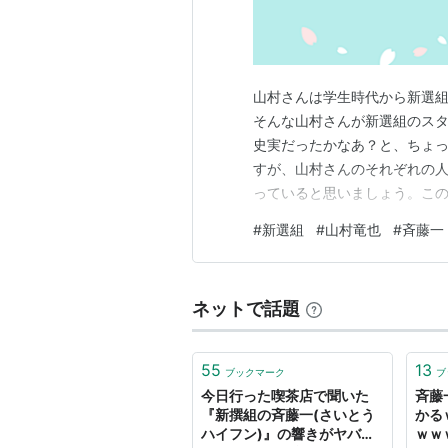
山村さんは学生時代から新選
そんな山村さんが新選組のスタ
史実だったかなあ？と、ちょ
すが、山村さんのそれぞれの
っていると思いましょう。この
されている人物は、近藤勇、
#
新選組
#
山村竜也
#
斉藤一
八、藤堂平助、斉藤一、です
中までしか書かれない事が多い
ネットで話題
55
13
ブックマーク
ブ
今日行った喫茶店で聞いた
斉藤
『新撰組の斉藤一(さいとう
かる
ハイフン)』の響きがヤバす
ｗｗ