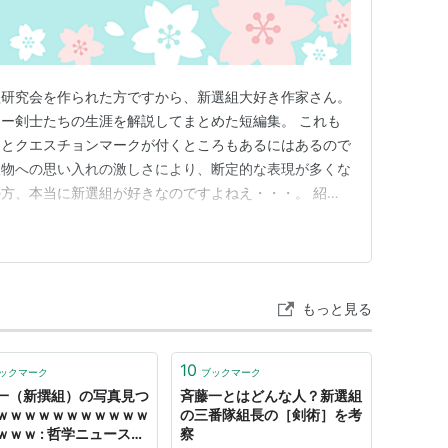
組研究会を作られた方ですから、新選組大好き作家さん。
ー剣士たちの生涯を解説してまとめた短編集。 これも
っとクエスチョンマークが付くところもあるにはあるので
人物への思い入れの激しさにより、断定的な表現が多くな
方、本当に新選組が好きなのですよねえ・・・。 紹介
土方歳三さま、沖田総司、山南敬助、原田左之助、永倉新
。それぞれの最期まで書かれていますので、小説などで途
人物たち（斉藤さんとか、原…
もっと見る
10
ックマーク
ブックマーク
一（新撰組）の写真見つ
斉藤一とはどんな人？新選組
ｗｗｗｗｗｗｗｗｗｗｗ
の三番隊組長の［剣術］を考
ｗｗｗ : 哲学ニュース
察