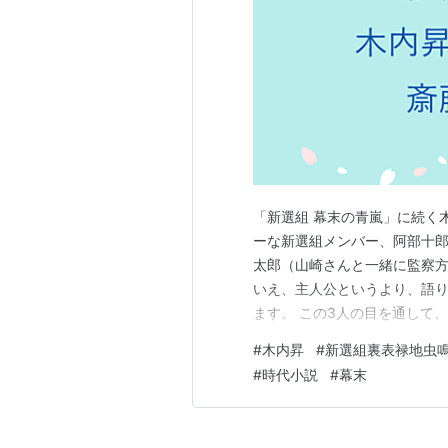
「新選組 幕末の青嵐」に続く
ーな新選組メンバー、阿部十
太郎（山崎さんと一緒に監察方
いえ、主人公というより、語
ます。 この3人の目を通して
遷がそれにまとわりついてい
#
木内昇
#
新選組裏表禄地虫
毒な気もしてきます。 前作で
#
時代小説
#
幕末
んなキャラがたっていて、それ