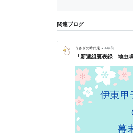
関連ブログ
•
うさぎの時代庵
4年前
「新選組裏表録 地虫