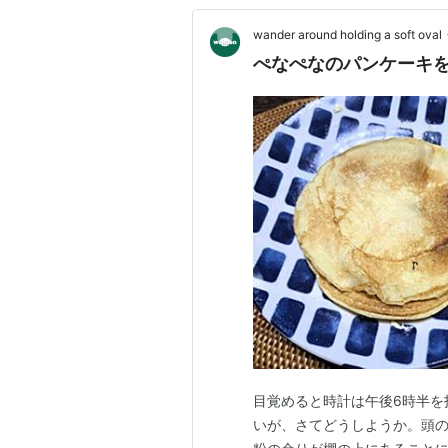
wander around holding a soft oval
ぺなぺなのパンケーキ
目覚めると時計は午後6時半を
いが、さてどうしようか。頭