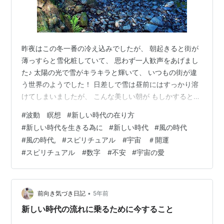
昨夜はこの冬一番の冷え込みでしたが、 朝起きると街が
薄っすらと雪化粧していて、 思わず一人歓声をあげまし
た♪ 太陽の光で雪がキラキラと輝いて、 いつもの街が違
う世界のようでした！ 日差しで雪は昼前にはすっかり溶
けてしまいましたが、 こんな美しい朝が もしかするとこ
の冬にまた見られるのかも？！と、 冬が一層楽しみにな
#
波動 瞑想
#
新しい時代の在り方
りました(^^) 大雪でお困りの地域の方もいらっしゃるか
#
新しい時代を生きる為に
#
新しい時代
#
風の時代
もしれませんが、 色んなことがスムーズに程よく落ち着
#
風の時代,
#
スピリチュアル #宇宙 ＃開運
き、 笑顔の一日となりますように。 さて、昨日は これ
#
スピリチュアル #数字 #不安
#
宇宙の愛
から新しい時代、新しい世界、 三次元から四次元、そし
て五次元へと進む今の流れの中で、 これから広がってい
く新しい言語のお話…
•
前向き気づき日記
5年前
新しい時代の流れに乗るために今すること