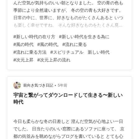
んだ空気が気持ちのいい朝となりました。 空の青の色も
季節により全然違いますが、 冬の空の青も大好きです。
日常の中に、世界に、好きなものがたくさんあると いつ
も楽しく幸せですね。 そんな好きなものをたくさん見つ
けて それを味わって楽しんで生きたいですね。 さて、今
#
新しい時代の在り方
#
新しい時代を生きる為に
日は新しい時代、新しい次元についてのお話です。 今ま
#
風の時代
#
風の時代,
#
流れに乗る
での時代、3次元の世界では、 時間は一方向に流れてい
#
流れに乗る方法
#
スピリチュアル 新しい時代
て、 過去、現在、未来の一方通行でした。 また1分は60
#
次元上昇
#
次元上昇の流れ
秒で、1秒はこの長さと決まっていました。 時間とはそう
いうものだということが 三次元の基本ルールで、 その中
で私たちは生きて…
•
前向き気づき日記
5年前
宇宙と繋がってダウンロードして生きる〜新しい
時代
今日も柔らかな冬の日差しと 澄んだ空気が心地よい一日
でした。 日当たりのいい窓際にあるソファに座って、 京
都の街並みを眺めながらブログを書いていると とても心