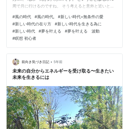
周で月に行けるのですね。 そう考えると意外と近いと感
じるのは私だけでしょうか。 地球から月に行くには、酸
#
風の時代
#
風の時代,
#
新しい時代=無条件の愛
素がないなど 単に距離だけではない問題が色々あります
#
新しい時代の在り方
#
新しい時代を生きる為に
が、 でも考えてみれば、月に行くために、 月との国交
#
新しい時代
#
夢を叶える
#
夢を叶える 波動
（星交？）が開いているかや、 入国審査や月用のVISAが
#
瞑想 初心者
必要というわけではありませんから、 月側はいつでもオ
ープンなのですよね。 同じ地球の中でも、 国交が開いて
いないと近くて…
•
前向き気づき日記
5年前
未来の自分からエネルギーを受け取る〜生きたい
未来を生きるには