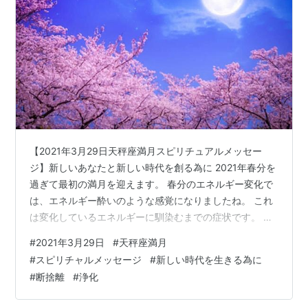
【2021年3月29日天秤座満月スピリチュアルメッセー
ジ】新しいあなたと新しい時代を創る為に 2021年春分を
過ぎて最初の満月を迎えます。 春分のエネルギー変化で
は、エネルギー酔いのような感覚になりましたね。 これ
は変化しているエネルギーに馴染むまでの症状です。 そ
の後軽やかになった方も多かったと思います😊 今回の満
#
2021年3月29日
#
天秤座満月
月は2021年3月29日(月) 3:49 天秤座で起こる満月です🌕
#
スピリチャルメッセージ
#
新しい時代を生きる為に
このスピリチュアルメッセージは、高次元の方からお言
#
断捨離
#
浄化
葉やシンボル、映像などを頂いて、チャネリングした内
容を分かりやすく文章にしているメッセージです😊 『新