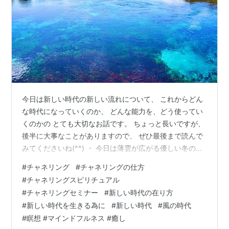
今日は新しい時代の新しい流れについて、 これからどん
な時代になっていくのか、 どんな能力を、どう使ってい
くのかの とても大切なお話です。 ちょっと長いですが、
後半に大事なことがありますので、 ぜひ最後まで読んで
みてくださいね(^^) ・ 今日は薄雲が広がる優しい冬の一
日でした。 澄んだ青空の日曜日も気持ちがいいですが、
#
チャネリング
#
チャネリングの仕方
こんな日も日差しが柔らかくて のんびりモードの休日と
#
チャネリングスピリチュアル
いう感じでいいものですね。 私は今日も一日仕事でした
#
チャネリングセミナー
#
新しい時代の在り方
が、 この空のおかげで緩やかな時間の流れを感じながら
#
新しい時代を生きる為に
#
新しい時代
#
風の時代
リラックスモードの一日となりました。 さて、私はこう
#
瞑想 #マインドフルネス #癒し
して毎日ブログを書いていますが、 何を書くか、書く内