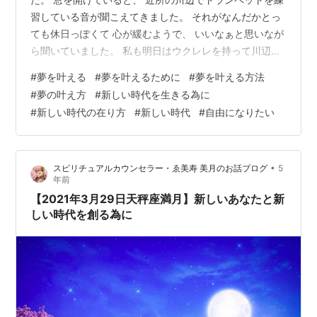
習している音が聞こえてきました。 それがなんだかとっ
ても休日っぽくて 心が緩むようで、 いいなぁと思いなが
ら聞いていました。 私も明日はウクレレを持って川辺に
行こうかなと思います♪ さて、昨日は条件を超えて夢を実
#
夢を叶える
#
夢を叶えるために
#
夢を叶える方法
現するというお話を書きました。 （そのお話はこちら。
#
夢の叶え方
#
新しい時代を生きる為に
↓ 「条件という枠を超えて夢を叶える - 前向き気づき日
#
新しい時代の在り方
#
新しい時代
#
自由になりたい
記」） 昭和の頃は、枠通りに生きるのが主流で、 枠の中
に入ることが幸せで、 いかに枠にハマっているかをみん
な競い、 周りと自分の幸せ度を測りましたが、 令和の今
•
スピリチュアルカウンセラー・ゑ美寿 美月のお話ブログ
5
はそうした枠を…
年前
【2021年3月29日天秤座満月】新しいあなたと新
しい時代を創る為に