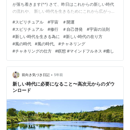
が落ち着きます(^^) さて、昨日はこれからの新しい時代
の流れや、 新しい時代を生きるためにこれから広がって
いく みんなに備わっている能力について書きました。 そ
#
スピリチュアル #宇宙 ＃開運
のお話はこちら。↓ 「新しい時代に必要になること〜高
#
スピリチュアル #修行 ＃自己啓発 #宇宙の法則
次元からのダウンロード - 前向き気づき日記」 これまで
#
新しい時代を生きる為に
#
新しい時代の在り方
のように、 自分一人で頑張ったり、 人に認められたり証
#
風の時代
#
風の時代,
#
チャネリング
明するために資格を取ったり、 どうすればいいのかを探
#
チャネリングの仕方
#
瞑想 #マインドフルネス #癒し
し回ったりする時代は終わり、 これからはそれぞれが自
分に本来備わっ…
•
前向き気づき日記
5年前
新しい時代に必要になること〜高次元からのダウ
ンロード