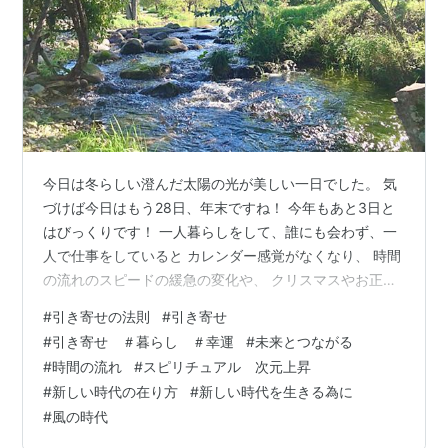
今日は冬らしい澄んだ太陽の光が美しい一日でした。 気
づけば今日はもう28日、年末ですね！ 今年もあと3日と
はびっくりです！ 一人暮らしをして、誰にも会わず、一
人で仕事をしていると カレンダー感覚がなくなり、 時間
の流れのスピードの緩急の変化や、 クリスマスやお正月
などのイベントも 本当に順序通りに来ているのかも どこ
#
引き寄せの法則
#
引き寄せ
かふんわりとした感じで、 クリスマスの前に もう次のお
#
引き寄せ ＃暮らし ＃幸運
#
未来とつながる
正月を経験したような気さえして、 どんどん時間という
#
時間の流れ
#
スピリチュアル 次元上昇
概念の枠が 私の中で緩んでいることに気づきます。 （頭
#
新しい時代の在り方
#
新しい時代を生きる為に
はおかしくなっていないですよ〜笑） そんなちょっと不
#
風の時代
思議な感覚が 最近ますます加速していますが、 これも三
次元から四次元、…