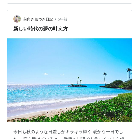
容を自分の頭で考…
•
前向き気づき日記
5年前
新しい時代の夢の叶え方
今日も秋のような日差しがキラキラ輝く 暖かな一日でし
た。 窓を開けていると、 近所の川辺でトランペットを練