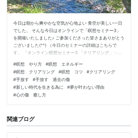
今日は朝から爽やかな空気が心地よい 青空が美しい一日
でした。 そんな今日はオンラインで「瞑想セミナー3」
を開催いたしました♪ ご参加くださった皆さまありがとう
ございました(^^) （今日のセミナーの詳細はこちらで
す。 「オンライン瞑想セミナー3 「クリアリング」 - 前
向き気づき日記 」） いつも思うことですが、 セミナー
#
瞑想 やり方
#
瞑想 エネルギー
でみなさまに直接お会いし、 お話しできる時間は私にと
#
瞑想 クリアリング
#
瞑想 コツ
#
クリアリング
ってとても楽しみな時間です。 今回も日本各地からたく
#
手放す
#
手放す 過去の傷
さんの方にご参加いただき、 和やかにリラックスした雰
#
新しい時代を生きる為に
#
夢が叶わない理由
囲気でのセミナーとなりました(^ ^) 「瞑想セミナー3」
#
心の傷 癒し方
のテーマはクリアリングです。 クリアリングについては
時々この…
関連ブログ