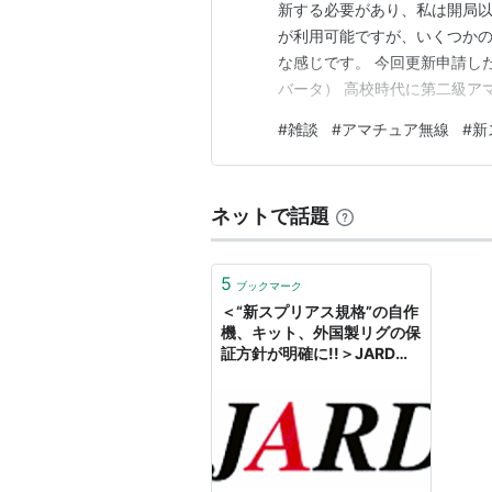
新する必要があり、私は開局以
が利用可能ですが、いくつか
な感じです。 今回更新申請した
バータ） 高校時代に第二級ア
熊本にあった無線機ショップで
#
雑談
#
アマチュア無線
#
新
重量があるのですが、重くて
かったんでしょうな。 価格は
ネットで話題
5
ブックマーク
＜“新スプリアス規格”の自作
機、キット、外国製リグの保
証方針が明確に!!＞JARD、
12月1日からの「アマチュア
局の保証」の審査内容を変更
- hamlife.jp