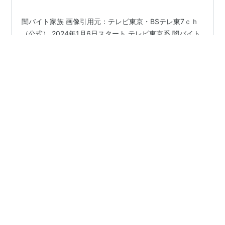
ューマンコメディ～
闇バイト家族 画像引用元：テレビ東京・BSテレ東7ｃｈ
（公式） 2024年1月6日スタート テレビ東京系 闇バイト
家族 キャスト 第1話 感想 キャスト ●田中 颯斗・・・鈴
鹿 央士 【2023年 ロストケア ゆりあ先生の赤い糸 テレ
ビ朝日系 秋ドラマ】 闇バイト家族の長男であり、逃げ足
だけが取り柄 ●久保 美咲・・・山本 舞香 【2022年 カラ