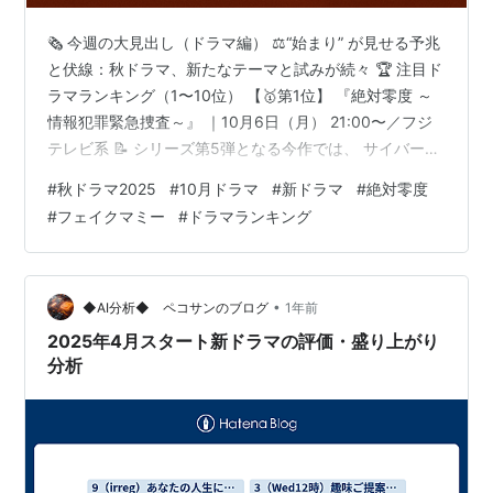
🗞️ 今週の大見出し（ドラマ編） ⚖️“始まり” が見せる予兆
と伏線：秋ドラマ、新たなテーマと試みが続々 🏆 注目ド
ラマランキング（1〜10位） 【🥇第1位】 『絶対零度 ～
情報犯罪緊急捜査～』 ｜10月6日（月） 21:00〜／フジ
テレビ系 📝 シリーズ第5弾となる今作では、 サイバー攻
撃や個人情報の流出など、令和時代の“見えない犯罪”がテ
#
秋ドラマ2025
#
10月ドラマ
#
新ドラマ
#
絶対零度
ーマに。 捜査機関「DICT」に所属するチームが、 膨大
#
フェイクマミー
#
ドラマランキング
なデジタルデータと向き合いながら、 真実を追う姿を描
く。 初回から新旧キャストのバランスが絶妙で、 緊張感
と安心感の両方を提供してくれる。 💡 コメント： 長寿
シリーズでも挑戦を忘れない構成に好感✨ …
•
◆AI分析◆ ペコサンのブログ
1年前
2025年4月スタート新ドラマの評価・盛り上がり
分析