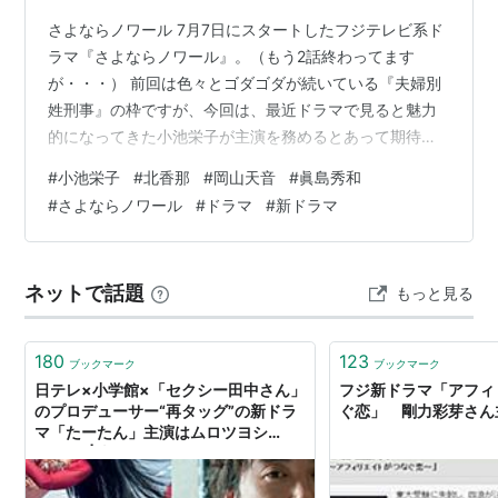
さよならノワール 7月7日にスタートしたフジテレビ系ド
ラマ『さよならノワール』。（もう2話終わってます
が・・・） 前回は色々とゴダゴダが続いている『夫婦別
姓刑事』の枠ですが、今回は、最近ドラマで見ると魅力
的になってきた小池栄子が主演を務めるとあって期待十
分でした。 ​本作は、警察ドラマの中でも珍しい「犯罪被
#
小池栄子
#
北香那
#
岡山天音
#
眞島秀和
害者支援室」というニッチな部署にスポットを当てた物
#
さよならノワール
#
ドラマ
#
新ドラマ
語です。派手なアクションや銃撃戦は一切ありません
が、その分、被害者の心情に深く入り込むヒューマンド
ラマとしての重厚感が際立っているように感じました。
ネットで話題
もっと見る
さよならノワール ​絶妙なバディのバランス ​実力派が固め
る脇の渋さ ​今期の「火9」はこれ…
180
123
ブックマーク
ブックマーク
日テレ×小学館×「セクシー田中さん」
フジ新ドラマ「アフィ
のプロデューサー“再タッグ”の新ドラ
ぐ恋」 剛力彩芽さん
マ「たーたん」主演はムロツヨシ
（48） | 文春オンライン