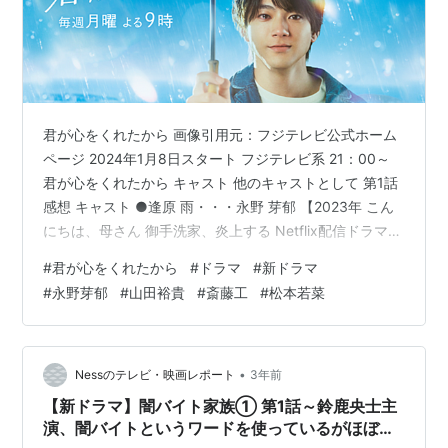
君が心をくれたから 画像引用元：フジテレビ公式ホーム
ページ 2024年1月8日スタート フジテレビ系 21：00～
君が心をくれたから キャスト 他のキャストとして 第1話
感想 キャスト ●逢原 雨・・・永野 芽郁 【2023年 こん
にちは、母さん 御手洗家、炎上する Netflix配信ドラマ】
幼いころ母親から虐待を受けていて、高校時代のあだ名
#
君が心をくれたから
#
ドラマ
#
新ドラマ
はザー子でパティシエの夢を叶える為に上京するが夢破
#
永野芽郁
#
山田裕貴
#
斎藤工
#
松本若菜
れ長崎に戻ってくる。 ●朝野 太陽・・・山田 裕貴
【2023年 ゴジラ1.0 ペンディングトレイン 8時23分 明
日、君と TBS系 春ドラマ】 花火師の息子で、雨と一人前
の花火師になると約束したが…
•
Nessのテレビ・映画レポート
3年前
【新ドラマ】闇バイト家族① 第1話～鈴鹿央士主
演、闇バイトというワードを使っているがほぼヒ