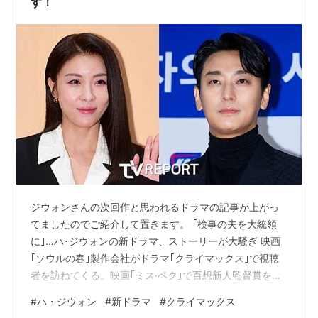
す！
ジウォンさんの次回作と思われるドラマの記事が上がっ
てましたのでご紹介して置きます。 ｢検事の夫を大統領
に｣…ハ･ジウォンの新ドラマ、ストーリーが大騒ぎ 映画
｢ソウルの春｣製作会社がドラマ｢クライマックス｣で視聴
者を訪ねてくる。映画｢ミス·ペク｣で百想新人監督賞を受
けたイ･ジウォン監督が直接台本執筆･演出まで引き受け
#
ハ・ジウォン
#
新ドラマ
#
クライマックス
て期待感を集めている。 ｢クライマックス｣は｢ソウルの