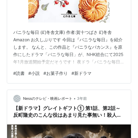
バニラな毎日 (幻冬舎文庫) 作者:賀十つばさ 幻冬舎
Amazon お久しぶりです 今回は『バニラな毎日』を紹介
します。 なんと、この作品と『バニラなバカンス』を原
作にしたドラマ「バニラな毎日」が、NHK総合にて2025
年1月放送開始予定だそうです！ 夜ドラ「バニラな毎日」
制作開始！蓮佛美沙子さん・永作博美さん 出演決定！ -
#
読書
#
小説
#
お菓子作り
#
新ドラマ
NHK ちょうどよいタイミングでブログに書くことができ
て嬉しいです（笑） 5年間営んできた洋菓子店「パティ
スリー・ブランシュ」を閉店することになった主人公・
•
白井のもとに、常連客だったマダムの佐渡谷が訪れる。
Nessのテレビ・映画レポート
3年前
佐渡谷は、店舗の次の契約者が決まるまで、厨房を貸し
【新ドラマ】グレイトギフト① 第1話、第2話～
てほしいとお…
反町隆史のこんな役はあまり見た事無い！殺人球
菌を巡る覇権、人間関係に注目したい～