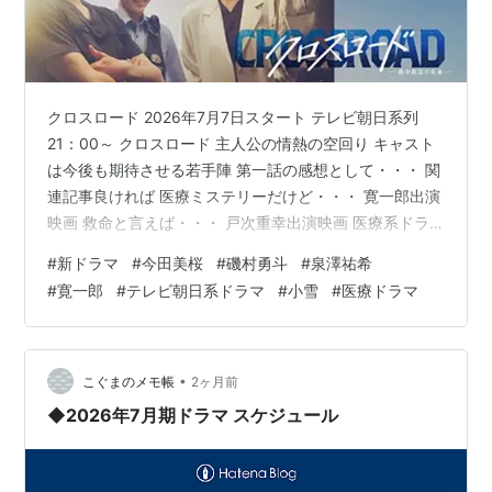
クロスロード 2026年7月7日スタート テレビ朝日系列
21：00～ クロスロード 主人公の情熱の空回り キャスト
は今後も期待させる若手陣 第一話の感想として・・・ 関
連記事良ければ 医療ミステリーだけど・・・ 寛一郎出演
映画 救命と言えば・・・ 戸次重幸出演映画 医療系ドラ
マが好きな私としては、救命救急の現場を舞台に繰り広
#
新ドラマ
#
今田美桜
#
磯村勇斗
#
泉澤祐希
げられる救命・警察・救急隊が交差するという設定に惹
#
寛一郎
#
テレビ朝日系ドラマ
#
小雪
#
医療ドラマ
かれて観賞しました。 主人公の情熱の空回り 率直な感想
を言えば、第1話の時点では「ちょっと見ているのが辛
い」と感じる場面が多くありました。 「命を助けたい」
という主人公の情熱は十分伝わるのですが、「助ける」
•
こぐまのメモ帳
2ヶ月前
と言う言葉半面実…
◆2026年7月期ドラマ スケジュール