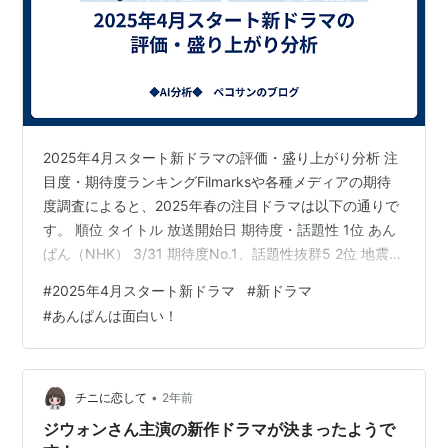
2025年4月スタート新ドラマの評価・盛り上がり分析 注
目度・期待度ランキングFilmarksや各種メディアの期待
度調査によると、2025年春の注目ドラマは以下の通りで
す。 順位 タイトル 放送開始日 期待度・話題性 1位 あん
ぱん（NHK） 3/31 期待度No.1、話題性抜群5 2位 地震の
あとで 4/5 期待度高5 3位 キャスター 4/13 期待度高、阿
#
2025年4月スタート新ドラマ
#
新ドラマ
部寛主演59 4位 続・続・最後から二番目の恋 4/14 続編
#
あんぱんは面白い！
で話題56 5位 対岸の家事～これが、私の生きる道！～
4/1 SNSで盛り上がり56 高評価・好評価分析 『続・続・
最後から二番目の恋』は視聴率9.4%、Filmarks評…
•
チニに恋して
2年前
ジウォンさん主演の新作ドラマが決まったようで