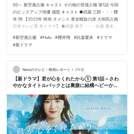
00～ 新空港占拠 キャスト その他の登場人物 第1話 今回
のピックアップ俳優 感想 キャスト ●武蔵 三郎・・・櫻
井 翔 【2023年 映画 ネメシス 黄金螺旋の謎 大病院占拠
日本テレビ系 冬ドラマ】 ●武蔵 裕子・・・比嘉 愛未
【2023年 親のお金は誰のもの 法定相続人 ケイジとケン
#
新空港占拠
#
Hulu
#
櫻井翔
#
比嘉愛未
#
ドラマ
ジ、時々ハンジ テレビ朝日系 春ドラマ】 その他の登場
#
新ドラマ
人物 前作「大病院占拠」からの続投でSIS管理官の和泉
を演じるソニンと情報分析官の志摩を演じるぐんぴぃは
神奈川県側として参加しています。 他はほぼ顔ぶれは変
わっています。情報分析官で駿河の後…
•
Nessのテレビ・映画レポート
3年前
【新ドラマ】君が心をくれたから① 第1話～さわ
やかなタイトルバックとは裏腹に結構ヘビーか
も・・・2人には幸せになって欲しい！～