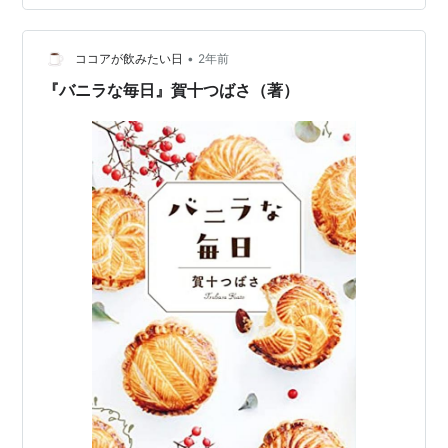
春｣製作会社が初めて制作するOTTシリーズ物で、検事の
夫を大統領にするために権力のカルテルを利用する女性
•
の話を盛り込んだ。男性主人公はチュ·ジフン、女性主人
ココアが飲みたい日
2年前
公はハ·ジウォン、他にもオ･ジョンセ、チャ･ジュヨン、
『バニラな毎日』賀十つばさ（著）
ナナが出演して活躍す…