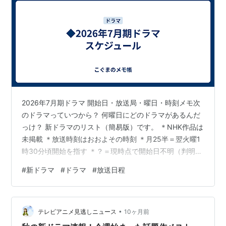
2026年7月期ドラマ 開始日・放送局・曜日・時刻メモ次
のドラマっていつから？ 何曜日にどのドラマがあるんだ
っけ？ 新ドラマのリスト（簡易版）です。 ＊NHK作品は
未掲載 ＊放送時刻はおおよその時刻 ＊月25半＝翌火曜1
時30分頃開始を指す ＊？＝現時点で開始日不明（判明次
第追記） ＊2026/07/15更新 月 ・7/6〜 テレ東月23：夫
#
新ドラマ
#
ドラマ
#
放送日程
を殺したはずなのに BS朝日月23半：普通の恋愛 日テレ
月24半：もう1度夫婦になりますか？〜カモフラージュ夫
婦〜 TMX月25：35歳、今さら恋とかありえない TMX月
•
25半：えっちなお尻じゃダメですか？ ・7/20〜 フジ月
テレビアニメ見逃しニュース
10ヶ月前
21：ブラックトリック～裁き…