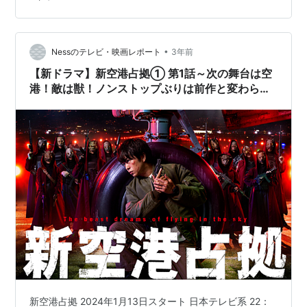
井くん 日本テレビ 夏ドラマ】 検査技師で周囲の人間と
はソリが合わず、ズレていることが多々ある。 第1話
2024年1月18日放送 1話で印象に残った俳優と言うと、
心臓外科医であり藤巻の同期…
•
Nessのテレビ・映画レポート
3年前
【新ドラマ】新空港占拠① 第1話～次の舞台は空
港！敵は獣！ノンストップぶりは前作と変わらず
発揮している～
新空港占拠 2024年1月13日スタート 日本テレビ系 22：