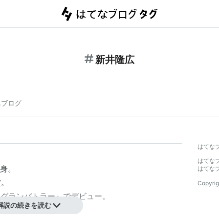
新井隆広
連ブログ
】
はてな
はてな
出身。
はてな
賞。
Copyrig
『グランバトラー』でデビュー。
解説の続きを読む