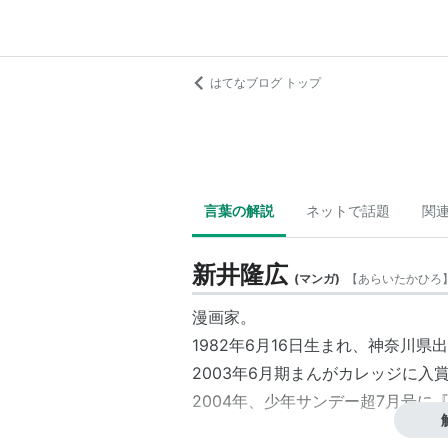
はてなブログ トップ
言葉の解説
ネットで話題
関
新井隆広
(
マンガ
)
【
あらいたかひろ
漫画家。
1982年6月16日生まれ、神奈川県
2003年6月期まんがカレッジに入
2004年、少年サンデー超7月号に