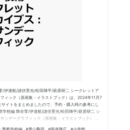
零/伊達航/諸伏景光/松田陣平/萩原研二 シークレットア
ィック（原画集・イラストブック）は、2024年11月7
なサイトをまとめましたので、予約・購入時の参考にし
察学校編 降谷零/伊達航/諸伏景光/松田陣平/萩原研二 シ
サンデーグラフィック（原画集・イラストブック） 上
のリンクです 価格 ：2,310円（税込） 発売日 ：
 警察学校編
#
青山剛昌
#
新井隆広
#
小学館