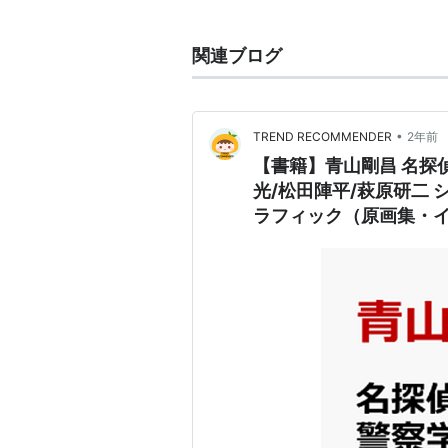
作品リスト
ダレン・シャン（原作：ダレン・
関連ブログ
2009年10号、全12巻）
AR∀GO -ロンドン市警特殊犯罪
2011年43号、全9巻）
•
TREND RECOMMENDER
2年前
レ・ミゼラブル（原作：ヴィクトル
【書籍】青山剛昌 名探偵
月号、全8巻）
光/松田陣平/萩原研二
天翔のクアドラブル
（週刊少年サ
ラフィック（原画集・イ
○
リスト::漫画家