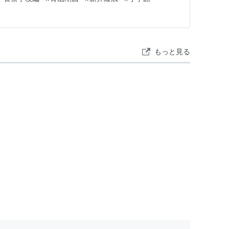
 商品コード：9784091990839 Amazon e-ho…
もっと見る