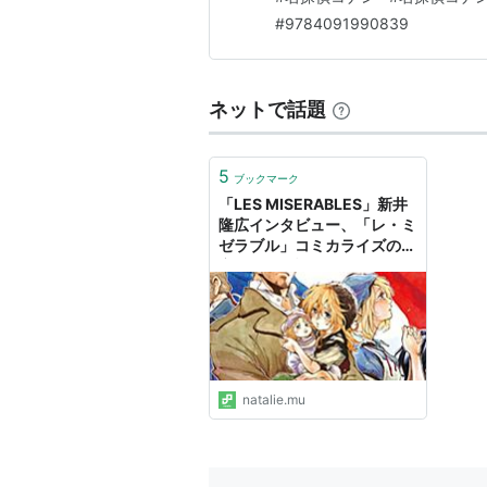
2024年11月7日 出版社 ：小学館
#
9784091990839
ネットで話題
5
ブックマーク
「LES MISERABLES」新井
隆広インタビュー、「レ・ミ
ゼラブル」コミカライズの決
定版創作秘話 - コミックナタ
リー 特集・インタビュー
natalie.mu