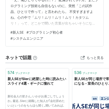
ログラミング技術も自信もないのに、突然「この試作
品、ひとりで作って」と言われたら。 不安すぎますよ
ね。心の中で「ムリ！ムリ！ムリ！ムリ！カタツム
リ！」って、どこかで聞いた言葉が出ちゃいそうになる
の、すごくわかります。 でも実は、この状況って"成長の
#
新人SE
#
プログラミング初心者
チャンス"でもあるんです。今回は、そんな悩める新人シ
#
システムエンジニア
ステムエンジニアさんに向けて、開発経験なしでもプレ
ッシャーとの向き合い方や不安を和らげるコツを、やさ
しく解説していきますね。 僕も新人時代、「無理ゲー」
ネットで話題
もっと見る
って思った仕事がありました。でも今思えば、あれが一
番成長できた経験でしたね。 なぜ新人なのに開…
574
536
ブックマーク
ブックマーク
新人SEがSIerに絶望した時に読みたい
新人SEが同じ場所で
スライド4選 - ギークに憧れて
になる - 室長のひと
新社会人の皆さん､いかがお過ごしでしょう
か｡ 最近､SIerに就職した知人が｢会社辞めた
い｣というのをちらほら聞く｡聞いてみれば､