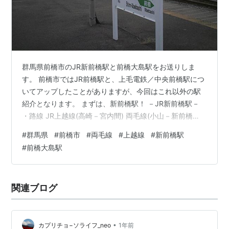
群馬県前橋市のJR新前橋駅と前橋大島駅をお送りしま
す。 前橋市ではJR前橋駅と、上毛電鉄／中央前橋駅につ
いてアップしたことがありますが、今回はこれ以外の駅
紹介となります。 まずは、新前橋駅！ －JR新前橋駅－
・路線 JR上越線(高崎－宮内間) 両毛線(小山－新前橋
間)・開業 1921(大正10)年7月1日・訪問 2008(平成20)年
#
群馬県
#
前橋市
#
両毛線
#
上越線
#
新前橋駅
8月・１日あたり平均乗車人員 5,644人／日 (2024年) ・
#
前橋大島駅
近隣の都市駅 (高崎方面) 高崎駅⇒3駅 (宮内方面) 渋川駅
⇒3駅 (小山方面) 前橋駅⇒隣駅 (大前方面) 中之条駅⇒9駅
・鉄道での所要時間 東京駅から：1時間13分 大阪駅か
関連ブログ
ら：4時間16…
•
カプリチョ−ソライフ_neo
1年前