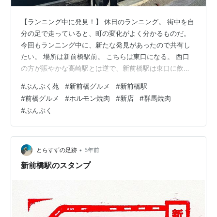
【ランニング中に発見！】 休日のランニング。 街中を自
分の足で走っていると、町の変化がよく分かるものだ。
今回もランニング中に、新たな発見があったので共有し
たい。 場所は新前橋駅前。 こちらは東口になる。 西口
の方が賑やかな高崎駅とは逆で、新前橋駅は東口に飲食
店が多く存在している。 【なにやら焼肉店が！】 そんな
#
ぶんぶく苑
#
新前橋グルメ
#
新前橋駅
新前橋駅前。 なにやら新たなお店がオープンしそうな様
#
前橋グルメ
#
ホルモン焼肉
#
新店
#
群馬焼肉
子をキャッチ。 それがこちら。 外壁が真っ黒に塗られた
#
ぶんぶく
お店は何のお店かと言うと、、 『焼肉ホルモン ぶんぶく
苑』 どうやらホルモン・焼肉のお店のようだ。 名前の、
ぶんぶく苑から推測すると道向かいの「博多もつ鍋ぶん
ぶく」の系列なのだろう…
•
とらすずの足跡
5年前
新前橋駅のスタンプ