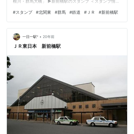
根川・群馬大橋」 ▶新前橋駅のスタンプ ＜スタンプ情報
＞押印日：2021/04/22設置場所：新前橋駅（改札内）サ
#
スタンプ
#
北関東
#
群馬
#
鉄道
#
ＪＲ
#
新前橋駅
イズ：縦4.8cm、横4.8cm、四角形色：赤状態：
★★★☆☆デザイン：高崎車両センター 更新日：
2025/02/11・
•
一日一駅⁺
20年前
ＪＲ東日本 新前橋駅