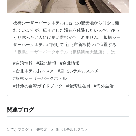
板橋シーザーパークホテルは台北の観光地からは少し離
れていますが、広々とした滞在を体験したい人や、ゆっ
くり休みたい人には良い選択かもしれません。 板橋シー
ザーパークホテルに関して 新北市新板特区に位置する
「板橋シーザーパークホテル（板橋凱薩大飯店）」は、
板橋駅、高鉄板橋駅、MRT板橋駅から徒歩約5分、新北市
#
台湾情報
#
新北情報
#
台北情報
初の5つ星ホテルでもあります。客室にはアメリカン・セ
#
台北ホテルおススメ
#
新北ホテルおススメ
ルタ社製のマットレス、液晶テレビ、カプセルコーヒー
#
板橋シーザーパークホテル
メーカー、ブルートゥース・ステレオ、ウォシュレット
#
鈴鈴の台湾ガイドブック
#
台湾駐在員
#
海外生活
トイレ、インフィニティ・プールが備わっています。 住
所：新北市板橋區縣民大道二段8號 連絡電話：02-8953-
8999 営業時間：24小時 …
関連ブログ
はてなブログ
>
未指定
>
新北ホテルおススメ