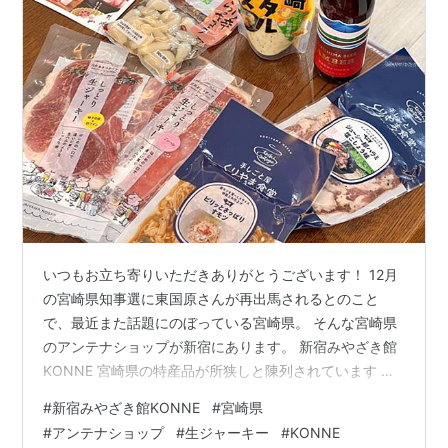
いつもお立ち寄りいただきありがとうございます！ 12月
の宮崎県知事選に東国原さんが再出馬されるとのこと
で、最近また話題にのぼっている宮崎県。 そんな宮崎県
のアンテナショップが新宿にあります。 新宿みやざき館
KONNE 宮崎県の特産品が所狭しと陳列されています 焼
酎やビールなどアルコールも種類豊富！ そして、娘が喜
#
新宿みやざき館KONNE
#
宮崎県
びそうなモノを発見 しっとり生ジャーキー 酢モツと豚ハ
#
アンテナショップ
#
生ジャーキー
#
KONNE
ラミ 冷凍の生ジャーキーを解凍して 早速、いただきまし