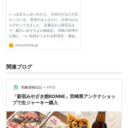
いっぽ足をふみいれたら、 日本のひなたが広
がっている。 新宿のまんなかに、日本のひな
たがやってきました。 定番品から限定品ま
で、幅広い品ぞろえの物産品。 宮崎の料理や
お酒に、つい笑顔がうまれる料理店。 都会に
いることを忘れるゆったりした 時間の流れる
www.konne.jp
場所に、 ぜひいちど、あそびにきてくださ
い。 MORE
関連ブログ
•
戦略買物日記
4年前
「新宿みやざき館KONNE」宮崎県アンテナショッ
プで生ジャーキー購入