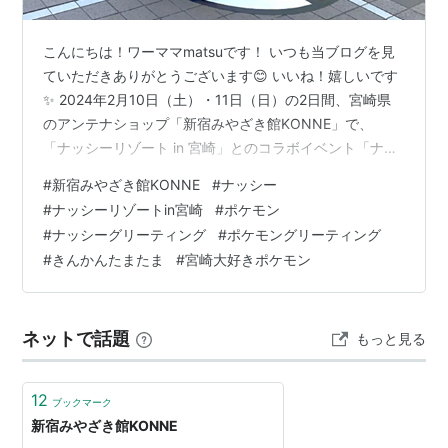
こんにちは！ワーママmatsuです！ いつも当ブログを見
ていただきありがとうございます😊 いいね！嬉しいです
✨ 2024年2月10日（土）・11日（日）の2日間、宮崎県
のアンテナショップ「新宿みやざき館KONNE」で、
「ナッシーリゾート in 宮崎」とのコラボイベント「ナッ
シーリゾート in 新宿みやざき館KONNE」が開催される
#
新宿みやざき館KONNE
#
ナッシー
そうなのでご紹介します🎵 ナッシーグリーティング 今年
#
ナッシーリゾートin宮崎
#
ポケモン
の目玉は、「宮崎だいすきポケモン」ナッシーの進化前
#
ナッシーグリーティング
#
ポケモングリーティング
の姿である、たまごポケモン「タマタマ」オリジナルデ
#
きんかんたまたま
#
宮崎大好きポケモン
ザインのスタンドパックで提供する、みやざき完熟きん
かん「たまたま」の販売！ きんかんたまたま 完熟きんか
ん「たま…
ネットで話題
もっと見る
12
ブックマーク
新宿みやざき館KONNE