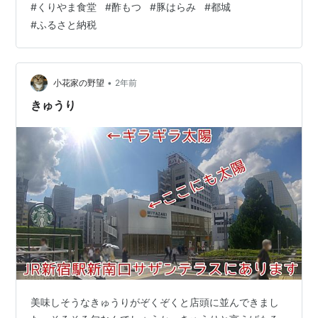
#
くりやま食堂
#
酢もつ
#
豚はらみ
#
都城
た 本当にしっとり 高級な生ハムのような感じ 【お試し
#
ふるさと納税
1p】おさつポークのしっとり生ジャーキー(柚子こしょう
＆白ワイン)60g国産 豚肉 干し肉 ジャーキー おつまみ 酒
の肴 家…
•
小花家の野望
2年前
きゅうり
美味しそうなきゅうりがぞくぞくと店頭に並んできまし