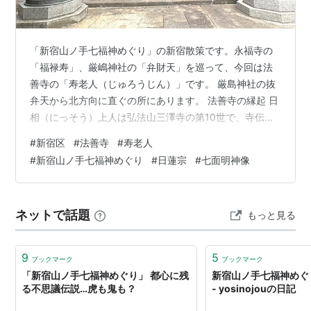
「新宿山ノ手七福神めぐり」の新宿散策です。永福寺の
「福禄寿」、厳嶋神社の「弁財天」を巡って、今回は法
善寺の「寿老人（じゅろうじん）」です。 厳島神社の抜
弁天から北方向に直ぐの所にあります。 法善寺の縁起 日
相（にっそう）上人は弘法山三澤寺の第10世で、寺伝に
拠れば承応3年(1654)に七面山での一千日水行を成満し、
#
新宿区
#
法善寺
#
寿老人
祈祷相承三澤流の流祖となった大験者です。 後に、鳥取
#
新宿山ノ手七福神めぐり
#
日蓮宗
#
七面明神像
藩第2代藩主池田綱清が大病を患った際に日相に平癒祈願
をし、忽ち癒えた事から以後深く帰依し、本堂・庫裡・
七面堂を建立したと伝えられています。 その後、池田綱
ネットで話題
もっと見る
清が大久保の鳥取藩抱屋敷付近に堂宇を建立、日相を開
山に迎え春時山光清院と称し(…
9
5
ブックマーク
ブックマーク
「新宿山ノ手七福神めぐり」 都心に残
新宿山ノ手七福神めぐ
る不思議伝説…虎も鬼も？
- yosinojouの日記