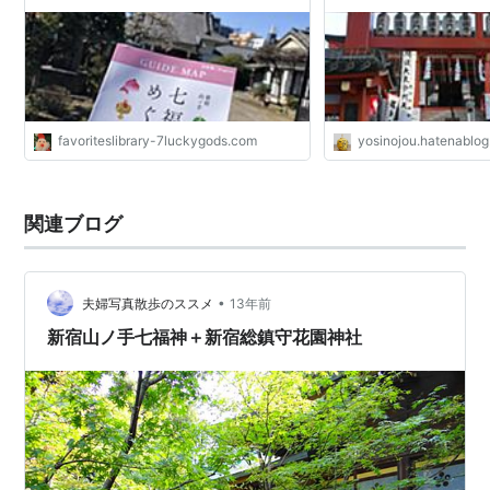
favoriteslibrary-7luckygods.com
yosinojou.hatenablo
関連ブログ
•
夫婦写真散歩のススメ
13年前
新宿山ノ手七福神＋新宿総鎮守花園神社