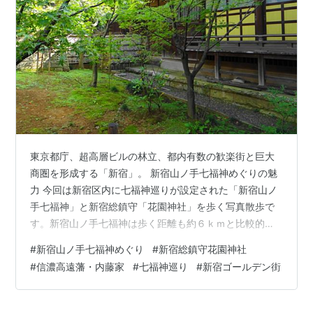
東京都庁、超高層ビルの林立、都内有数の歓楽街と巨大
商圏を形成する「新宿」。 新宿山ノ手七福神めぐりの魅
力 今回は新宿区内に七福神巡りが設定された「新宿山ノ
手七福神」と新宿総鎮守「花園神社」を歩く写真散歩で
す。新宿山ノ手七福神は歩く距離も約６ｋｍと比較的短
く、新宿御苑駅近くから神楽坂まで、大久保通り沿いに
#
新宿山ノ手七福神めぐり
#
新宿総鎮守花園神社
設定されています。いまや日本各地に設定されている七
#
信濃高遠藩・内藤家
#
七福神巡り
#
新宿ゴールデン街
福神巡りですが、お正月だけ盛り上がる七福神巡りが多
いなか、新宿山ノ手七福神では、お正月に限らず年間を
通じて、ご朱印・宝船・ご尊像、七福神専用の色紙が用