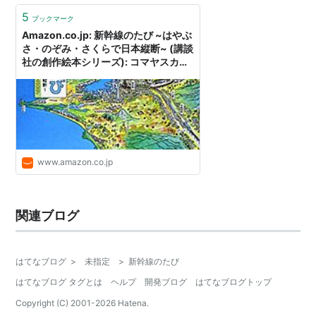
5
ブックマーク
Amazon.co.jp: 新幹線のたび ~はやぶ
さ・のぞみ・さくらで日本縦断~ (講談
社の創作絵本シリーズ): コマヤスカン:
本
www.amazon.co.jp
関連ブログ
はてなブログ
>
未指定
>
新幹線のたび
はてなブログ タグとは
ヘルプ
開発ブログ
はてなブログトップ
Copyright (C) 2001-
2026
Hatena.