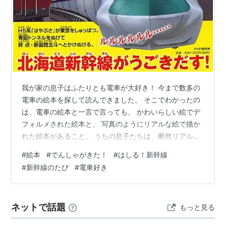
我が家の息子はふたりとも電車が大好き！ 今まで数多の
電車の絵本を探して読んできました。 そこでわかったの
は、電車の絵本と一言で言っても、 かわいらしい絵でデ
フォルメされた絵本と、 写真のようにリアルな絵で描か
れた絵本があること。 うちの息子たちは、断然リアル派
でした！ というわけで、今回は今まで読んできた中から
#
絵本
#
でんしゃがきた！
#
はしる！新幹線
厳選して、 リアル電車派な子におすすめの絵本をご紹介
#
新幹線のたび
#
電車好き
します。 こんな人におすすめ なによりも電車が好きな子
イラストの電車よりもリアルな電車が好きな子 子どもも
大人も楽しめる絵本を探している方 でんしゃがきた！
ネットで話題
もっと見る
（石橋真樹子 さん) はしる！新幹線「はやぶさ」 (鎌田歩
さん) 新幹線のた…