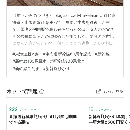
《前回からのつづき》 blog.railroad-traveler.info 同じ東
海道・山陽新幹線を使って、福岡と実家を往復した中
で、筆者の利用歴で最も異色だったのは、友人のお父さ
んの葬儀に出るために帰省した旅でした。随分とお世話
になった方だったので、何としてでも参列したいと指定
席を取ろうとしたものの、都合の良い列車はあいにくの
#
東海道新幹線
#
東海道新幹線60周年記念
#
新幹線
満席。みどりの窓口で、JR九州の営業係にお願いして、
#
新幹線100系電車
#
新幹線300系電車
マルスを何度叩いてもなかなかいい列車が見つかりませ
#
新幹線こだま
#
新幹線ひかり
んでした。 このときは、さすがに新大阪出来で乗り継ぐ
などという悠長なことも言っていられなかったので、往
復とも博多駅―東京駅間を通しで運転する列車を申し込
ネットで話題
もっと見る
んだことが、普…
222
18
ブックマーク
ブックマーク
東海道新幹線｢ひかり｣4月以降も喫煙
新幹線｢ひかり｣早割、
できる裏技
―新大阪2500円安く 