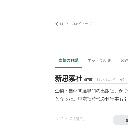
はてなブログ トップ
言葉の解説
ネットで話題
関
新思索社
(
読書
)
【
しんしさくしゃ
】
生物・自然関連専門の出版社。かつ
となった。思索社時代の刊行本も引
リスト::出版社