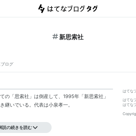
新思索社
連ブログ
はてな
ての「
思索社
」は倒産して、1995年「新思索社」
はてな
き継いでいる。代表は小泉孝一。
はてな
Copyrig
解説の続きを読む