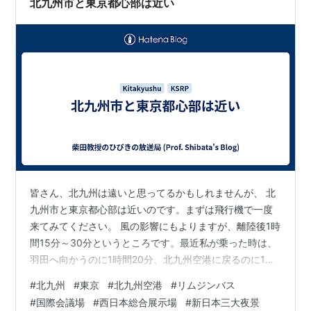
北九州市と東京都心部は近い
皆さん、北九州は遠いと思ってるかもしれませんが、 北
九州市と東京都心部は近いのです。まずは飛行機で一度
来てみてください。 風の影響にもよりますが、離陸後1時
間15分～30分というところです。最近私が乗った時は、
羽田へ向かうのに1時間20分、北九州空港に戻るのに1時
間15分でした。 北九州空港は、羽田との間にスターフラ
#
北九州
#
東京
#
北九州空港
#
リムジンバス
イヤー/ANAとJALが就航しています。私はスターフライ
#
国際会議場
#
西日本総合展示場
#
新日本三大夜景
ヤーの機体とサービスが大好きです。ビジネスクラスの