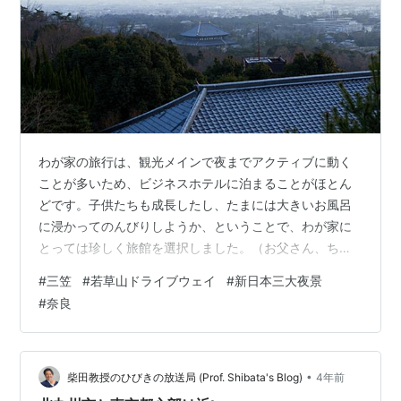
わが家の旅行は、観光メインで夜までアクティブに動く
ことが多いため、ビジネスホテルに泊まることがほとん
どです。子供たちも成長したし、たまには大きいお風呂
に浸かってのんびりしようか、ということで、わが家に
とっては珍しく旅館を選択しました。（お父さん、ちょ
っと奮発しました） そのお宿は若草山ドライブウェイの
#
三笠
#
若草山ドライブウェイ
#
新日本三大夜景
中腹にある、「奈良 万葉若草の宿 三笠」さんです。 ま
#
奈良
ず、部屋に入ってびっくり！さっきまでいた、東大寺の
大仏殿と奈良の街が眼下に広がっています。この日は花
粉なのか黄砂なのか、少しもやがかかった状態ですが、
それでも眺めは充分良かったです。 夕焼けもこの通り。
•
柴田教授のひびきの放送局 (Prof. Shibata's Blog)
4年前
しばしお茶を飲みながら、お部屋からの素晴ら…