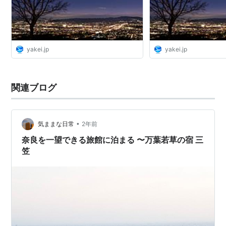
yakei.jp
yakei.jp
関連ブログ
•
気ままな日常
2年前
奈良を一望できる旅館に泊まる 〜万葉若草の宿 三
笠