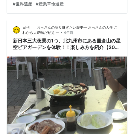
#
世界遺産
#
産業革命遺産
ようなシートで快適だし、ブラックコーヒーを選ぶと付
けてくれるチョコも大好き。お土産品もクールです。 夜
遅い便があるのもビジネスパーソンには嬉しいと思いま
日刊 おっさんの語り継ぎたい歴史― おっさんの人生 こ
す。2022年9月の時点…
•
れから大逆転だぜえ ―
4年前
新日本三大夜景の1つ、北九州市にある皿倉山の星
空ビアガーデンを体験！！楽しみ方を紹介【2022
年：令和4年】