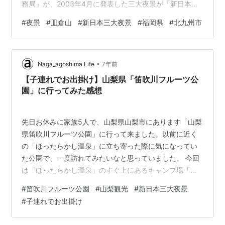
務局」が、2003年4月に発表した三大夜景が「新日本三
大夜景」です。新日本三大夜景は、笛吹川フルーツ公園
#
夜景
#
皿倉山
#
新日本三大夜景
#
福岡県
#
北九州市
（山梨県山梨市）・若草山（奈良県奈良市）と皿倉山
（福岡県北九州市）です。 今日は皿倉山の夜景を紹介し
ます。 皿倉山はケーブルカーを乗り継いで向かいます。
•
ケーブルカーの中からでも、けっこうな絶景です。 展望
Naga_agoshima Life
7年前
台からの景色 黒崎方面の夜景 戸畑方面の夜景 新日本三
【子連れでお出掛け】山梨県「笛吹川フルーツ公
大夜景と言われることもあり、本…
園」に行ってみた感想
先日お休みに家族5人で、山梨県山梨市にあります「山梨
県笛吹川フルーツ公園」に行って来ました。以前に近く
の「ほったらかし温泉」に立ち寄った際に気になってい
た公園で、一度訪れてみたいなと思っていました。 今回
は「ほったらかし温泉」のすぐ上にあるキャンプ場「ほ
ったらかしキャンプ場」でのファミリーキャンプを兼ね
#
笛吹川フルーツ公園
#
山梨観光
#
新日本三大夜景
て「山梨県笛吹川フルーツ公園」を訪れてみる事にしま
#
子連れでお出掛け
した。 というわけで今回は「【子連れでお出掛け】 山梨
県笛吹川フルーツ公園に行ってみた感想」をご紹介して