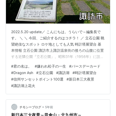
2022.5.20 update／ こんにちは。うらいで～編集長で
す。 ＼ ＼ 今回、ご紹介するのはコチラ！ ／ 立石公園 眺
望絶佳なスポット ロケ地としても人気 時計塔展望台 基
本情報 立石公園 諏訪市上諏訪温泉街の後ろの山腹に位置
する近隣公園『立石公園』。昭和31年（1956年）に設置
され、平成11～12年度の2ヵ年に及ぶ大規模なリニューア
#
君の名は。
#
嫌われ松子の一生
#
バースデーカード
ル工事によって、今の艶やかな姿になりました。 上諏訪
#
Dragon Ash
#
立石公園
#
諏訪湖
#
時計塔展望台
から霧ヶ峰に登る長野県道40号沿いにあり、蛇行運転の
#
信州サンセットポイント100選
#
新日本三大夜景
連続ですがアプローチも便利で気軽に市街地から行ける
#
諏訪湖上花火
ロケーションにあります。あわせて行きたい！ グライダ
ー発祥の地「霧ヶ峰高原」 標高934m、広さ3.…
•
チモシーブログ
5年前
新日本三大夜景～皿倉山・北九州市～