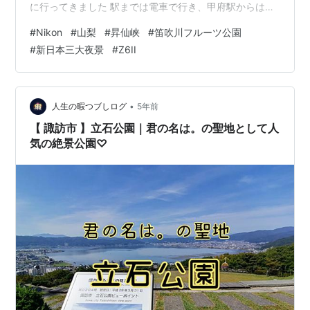
に行ってきました 駅までは電車で行き、甲府駅からはレ
ンタカーを借りることに… 山梨は車移動がとても便利で
#
Nikon
#
山梨
#
昇仙峡
#
笛吹川フルーツ公園
すね \ｺﾝﾆﾁﾊ/ トヨタ ポルテ君です まずは甲府の代表的な
#
新日本三大夜景
#
Z6II
渓谷、御岳昇仙峡に行きました 峠を越え山々を走ってい
くと緑豊かになってきました ロープウェイで山の上まで
行けて、展望台があると聞いたところ これはこれで良か
ったです しかし… （落ちたらた…
•
人生の暇つブしログ
5年前
【 諏訪市 】立石公園｜君の名は。の聖地として人
気の絶景公園♡