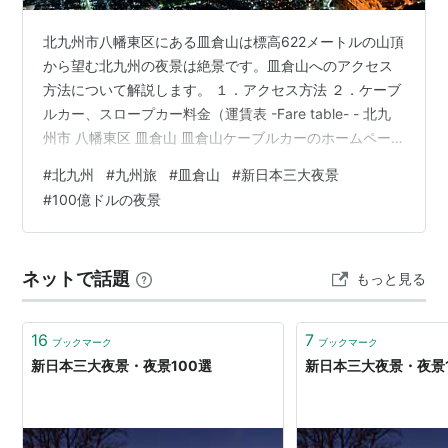
北九州市八幡東区にある皿倉山は標高622メートルの山頂
から望む北九州の夜景は絶景です。皿倉山へのアクセス
方法について解説します。 １．アクセス方法 ２．ケーブ
ルカー、スロープカー料金（運賃表 -Fare table- - 北九
州市 八幡東区 皿倉山 皿倉山ケーブルカーのホームペー
ジ） ３．山頂の施設 ４．写真・動画 ４．１ 動画 ４．２
#
北九州
#
九州旅
#
皿倉山
#
新日本三大夜景
写真 ５．感想 １．アクセス方法 ①無料シャトルバスを
#
100億ドルの夜景
利用する場合 JR八幡駅から皿倉山ケーブルカー山麓駅ま
で無料のシャトルバスがでています。 所要時間は約10分
です。 ②車で行く場合 皿倉山ケーブルカー山麓駅にコ
ネットで話題
もっと見る
インパーキングを利用しましょう。 ※筆者はJR…
16
7
ブックマーク
ブックマーク
新日本三大夜景・夜景100選
新日本三大夜景・夜景1