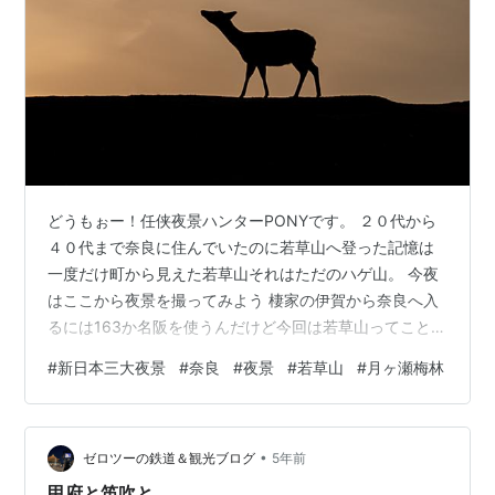
どうもぉー！任侠夜景ハンターPONYです。 ２０代から
４０代まで奈良に住んでいたのに若草山へ登った記憶は
一度だけ町から見えた若草山それはただのハゲ山。 今夜
はここから夜景を撮ってみよう 棲家の伊賀から奈良へ入
るには163か名阪を使うんだけど今回は若草山ってことで
月ヶ瀬から柳生を通り幾つもの峠越えを走る最短ルート
#
新日本三大夜景
#
奈良
#
夜景
#
若草山
#
月ヶ瀬梅林
369を選択 月ヶ瀬梅林メインストリート右が梅林上り
口、ここを左へ 月ヶ瀬橋を渡り右折します。梅はついに
見頃となっていました 一番好きな景色はこうゆう感じの
•
ところ のんびり梅を眺めつつ奈良市内へと向かいます 若
ゼロツーの鉄道＆観光ブログ
5年前
草山へ登るドライブウェイは初めて来る人にはとても入
甲府と笛吹と