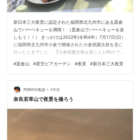
新日本三大夜景に認定された福岡県北九州市にある皿倉
山でバーベキューを満喫！ （皿倉山でバーベキューを楽
しもう！！） きっかけは2022年(令和4年）7月17日(日）
に福岡県北九州市小倉で開催された小倉祇園太鼓を見に
行ったときでした。 【小倉祇園太鼓を楽しんだ時のブロ
グはココです!】 一緒に小倉祇園を見た友人が、「祇園太
#
皿倉山
#
星空ビアガーデン
#
夜景
#
新日本三大夜景
鼓を見たら、夜は皿倉山でバーベキューを食べよう」と
言いました。皿倉山は北九州市八幡東区にある標高622メ
ートルの山で新日本三大夜景の１つだそうです。（新日
•
本三大夜景は山梨県笛吹川フルーツ公園、奈良の若草
PONYの缶詰
4年前
山、北九州市皿倉山の夜景です。）綺麗な夜景を見なが
奈良若草山で夜景を撮ろう
ら酒飲んでバーベキュー。…い…