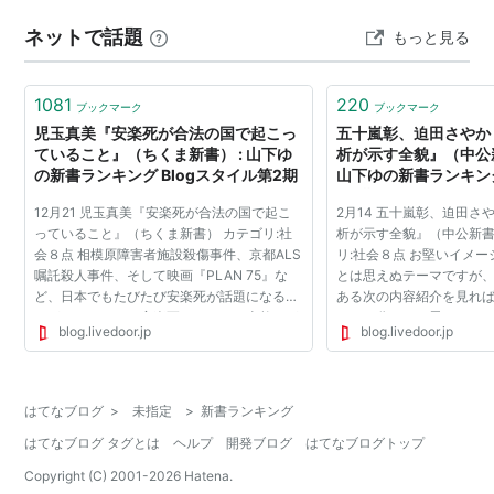
ネットで話題
もっと見る
1081
220
ブックマーク
ブックマーク
児玉真美『安楽死が合法の国で起こっ
五十嵐彰、迫田さやか
ていること』（ちくま新書） : 山下ゆ
析が示す全貌』（中公新
の新書ランキング Blogスタイル第2期
山下ゆの新書ランキング
第2期
12月21 児玉真美『安楽死が合法の国で起こ
2月14 五十嵐彰、迫田さ
っていること』（ちくま新書） カテゴリ:社
析が示す全貌』（中公新書
会８点 相模原障害者施設殺傷事件、京都ALS
リ:社会８点 お堅いイメ
嘱託殺人事件、そして映画『PLAN 75』な
とは思えぬテーマですが
ど、日本でもたびたび安楽死が話題になるこ
ある次の内容紹介を見れ
とがあります。 安楽死については当然なが
かよく分かると思います。
blog.livedoor.jp
blog.livedoor.jp
ら賛成派と反対派がいますが、賛成派の1つ
交渉を指す「不倫」。毎
の論拠としてあるのは「...
スクープされる関心...
はてなブログ
>
未指定
>
新書ランキング
はてなブログ タグとは
ヘルプ
開発ブログ
はてなブログトップ
Copyright (C) 2001-
2026
Hatena.