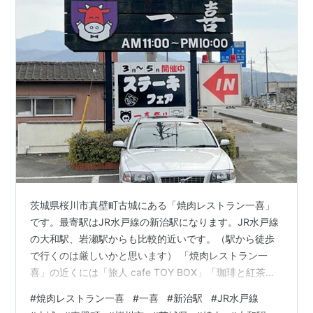
茨城県桜川市真壁町古城にある「焼肉レストラン一喜」
です。最寄駅はJR水戸線の新治駅になります。JR水戸線
の大和駅、岩瀬駅からも比較的近いです。（駅から徒歩
で行くのは厳しいかと思います） 「焼肉レストラン一
喜」の近くには「旅人 cafe TOY BOX」「珈琲と紅茶の
お店 アメリ（Coffee＆Tea Cafe’ Amelie）」がありま
#
焼肉レストラン一喜
#
一喜
#
新治駅
#
JR水戸線
す。 morigen1.hatenablog.com