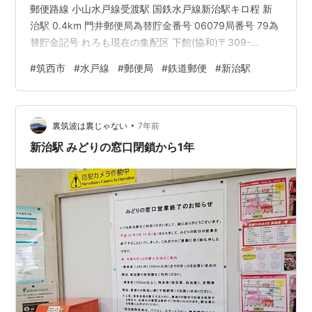
郵便路線 小山水戸線受渡駅 国鉄水戸線新治駅キロ程 新
治駅 0.4km 門井郵便局為替貯金番号 06079局番号 79為
替貯金記号 れろも現在の集配区 下館(協和)〒309-
111930年(昭和5)当時の集配区域 真壁郡新治村・小栗
#
筑西市
#
水戸線
#
郵便局
#
鉄道郵便
#
新治駅
村・大國村・古里村 歴史1882年(明治15)7月1日 門井(か
どい)郵便局(五等)として設置。1886年(明治19)4月26日
三等郵便局に改定。 1899年(明治32)12月 小包取扱開
•
始。1902年(明治35) 為替貯金事務取扱開始。19…
裏筑波は裏じゃない
7年前
新治駅 みどりの窓口閉鎖から1年