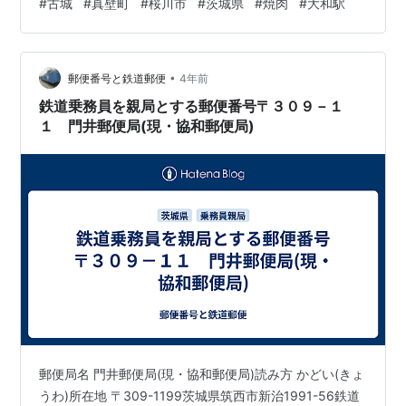
#
古城
#
真壁町
#
桜川市
#
茨城県
#
焼肉
#
大和駅
morigen1.hatenablog.com 「焼肉レストラン一喜」へは
ランチタイムに行きました。 焼肉レストラン一喜 外観
この日は桜川市方面で仕事があり、ちょうど昼になるの
でどこで食べようかお店を探し…
•
郵便番号と鉄道郵便
4年前
鉄道乗務員を親局とする郵便番号〒３０９－１
１ 門井郵便局(現・協和郵便局)
郵便局名 門井郵便局(現・協和郵便局)読み方 かどい(きょ
うわ)所在地 〒309-1199茨城県筑西市新治1991-56鉄道