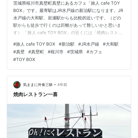
茨城県桜川市真壁町真壁にあるカフェ「旅人 cafe TOY
BOX」です。最寄駅はJR水戸線の新治駅になります。JR
水戸線の大和駅、岩瀬駅からも比較的近いです。（どの
駅からも徒歩で行くのは距離があって難しいかと思いま
す） 「旅人 cafe TOY BOX」の近くには「焼肉レストラ
ン一喜」「珈琲と紅茶のお店 アメリ（Coffee＆Tea
#
旅人 cafe TOY BOX
#
新治駅
#
JR水戸線
#
大和駅
Cafe’ Amelie）」があります。
#
真壁
#
真壁町
#
桜川市
#
茨城県
#
カフェ
morigen1.hatenablog.com morigen1.hatenablog.com
#
TOY BOX
「旅人 cafe TOY BOX」へはランチタイムに行きまし
た。「旅人 cafe TOY BOX」の近くに駐車場がありま
す。…
•
気ままに外食三昧
4年前
焼肉レストラン一喜