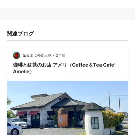
駅
（…
水戸駅
）
■
常磐線
直通（
水戸
以遠）…(至・
勝田駅
高萩駅
)
関連ブログ
○
リスト
：
駅キーワード
○
リスト
：
駅つきキーワード
•
気ままに外食三昧
2年前
珈琲と紅茶のお店 アメリ（Coffee＆Tea Cafe’
Amelie）