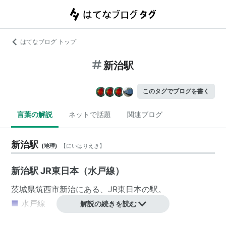
はてなブログ トップ
新治駅
このタグでブログを書く
言葉の解説
ネットで話題
関連ブログ
新治駅
(
地理
)
【
にいはりえき
】
新治駅 JR東日本（水戸線）
茨城県
筑西市
新治
にある、
JR東日本
の駅。
■
水戸線
解説の続きを読む
小山駅
…
結城駅
…
下館駅
←「
新治駅
」→
大和駅
…
友部