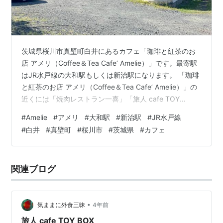
茨城県桜川市真壁町白井にあるカフェ「珈琲と紅茶のお
店 アメリ（Coffee＆Tea Cafe’ Amelie）」です。最寄駅
はJR水戸線の大和駅もしくは新治駅になります。 「珈琲
と紅茶のお店 アメリ（Coffee＆Tea Cafe’ Amelie）」の
近くには「焼肉レストラン一喜」「旅人 cafe TOY
BOX」があります。 morigen1.hatenablog.com
#
Amelie
#
アメリ
#
大和駅
#
新治駅
#
JR水戸線
morigen1.hatenablog.com 「珈琲と紅茶のお店 アメリ
#
白井
#
真壁町
#
桜川市
#
茨城県
#
カフェ
（Coffee＆Tea Cafe’ Amelie）」にはお茶の時間に行き
ました。 珈琲と紅茶のお店 アメリ（Coffee＆Tea Cafe’
Ame…
関連ブログ
•
気ままに外食三昧
4年前
旅人 cafe TOY BOX