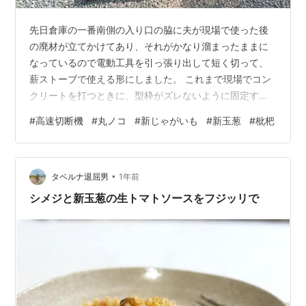
先日倉庫の一番南側の入り口の脇に夫が現場で使った後
の廃材が立てかけてあり、それがかなり溜まったままに
なっているので電動工具を引っ張り出して短く切って、
薪ストーブで使える形にしました。 これまで現場でコン
クリートを打つときに、型枠がズレないように固定する
ためにこういう廃材を使ってやっていましたが、もう夫
#
高速切断機
#
丸ノコ
#
新じゃがいも
#
新玉葱
#
枇杷
がいないので使う見込みがなくなり、『片付けなくちゃ
なぁ』とずっと考えていました。本格的に梅雨時期が来
ないうちにやってしまいたいと思っていたので先日の土
•
曜日・日曜日にやりました。これまでこういう作業は夫
タベルナ退屈男
1年前
と二人でやっていたので、半日ちょっとあればきっと終
シメジと新玉葱の生トマトソースをフジッリで
わっていたと思うのですが、道具を出して準備を整え…