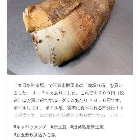
「春日水神市場」で三豊市財田産の「朝堀り筍」を買い
ました。 １．７ｋｇありました。これで１２００円（税
込）はお買い得ですね。グラムあたり ７０．６円です。
ボイルします。 ボイル後、実際に食べられる部分は１ｋ
ｇ程度です、皮の付いた状態の６割程度ですね。ボイル
された状態ではグラムあたり１２０円となります。 今回
#
キャベツメンチ
#
新玉葱
#
淡路島産新玉葱
ボイルされた後の可食部分のグラム単価は生の皮付き筍
#
新玉葱炊き込みご飯
のグラム単価の約１．７倍でした。手間賃などを考慮す