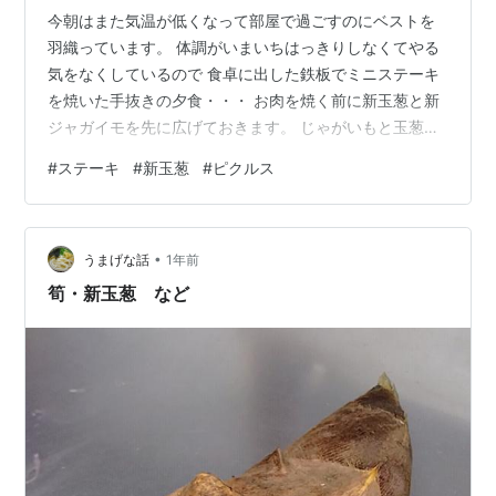
今朝はまた気温が低くなって部屋で過ごすのにベストを
羽織っています。 体調がいまいちはっきりしなくてやる
気をなくしているので 食卓に出した鉄板でミニステーキ
を焼いた手抜きの夕食・・・ お肉を焼く前に新玉葱と新
ジャガイモを先に広げておきます。 じゃがいもと玉葱は
焼けたら先に食べ始めて 鉄板の空いた隙間にお肉をのせ
#
ステーキ
#
新玉葱
#
ピクルス
それぞれ好きな焼き具合で食べることに！ 胡瓜と新玉葱
のピクルスがさっぱりと口直しになって・・・ ステーキ
のタレは市販のすりたておろし醤油 準備していたお肉は
•
半分の量しか食べられませんでした(;ﾟロﾟ)
うまげな話
1年前
筍・新玉葱 など