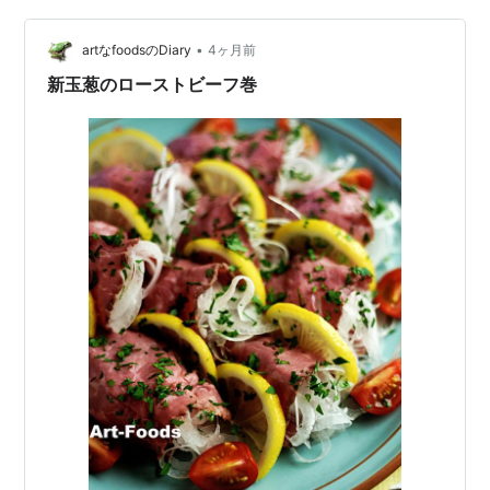
上がったら、バターを大さじ1から2、新玉葱に乗っけ
て、溶かしながら、玉葱を崩します。しゃもじで、崩れ
•
artなfoodsのDiary
4ヶ月前
ます！（ニッコリ） 食べ易さを考えるなら、…
新玉葱のローストビーフ巻