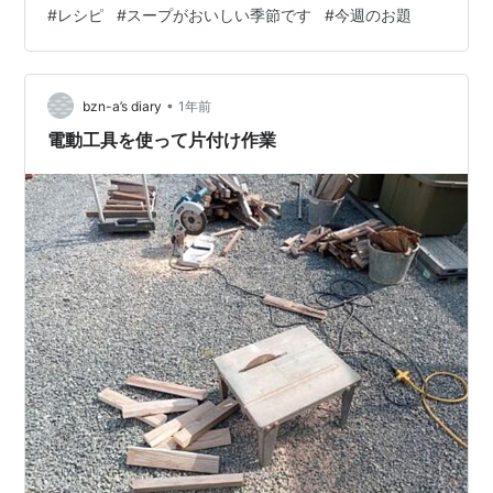
#
レシピ
#
スープがおいしい季節です
#
今週のお題
り、ほっかり、浮いてくるのが目安です。スープごと、
器にとり、玉葱のトップにバターをひとかけ、淡口醤油
をたらぁり。熱々で供します。 まる、まる、さんかく
（笑）。中村屋の肉まんも熱々に蒸しました。あまおう
•
bzn-a’s diary
1年前
がタイムセールに出てくるようになりました。…
電動工具を使って片付け作業