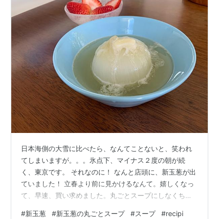
日本海側の大雪に比べたら、なんてことないと、笑われ
てしまいますが。。。氷点下、マイナス２度の朝が続
く、東京です。 それなのに！ なんと店頭に、新玉葱が出
ていました！ 立春より前に見かけるなんて。嬉しくなっ
て、早速、買い求めました。丸ごとスープにしなくちゃ
（ニッコリ）。 ［作る］ 玉葱塩麹を加えて、踊らせずに
#
新玉葱
#
新玉葱の丸ごとスープ
#
スープ
#
recipi
くつくつ、煮ていきます。中心まで火が通ると、くった