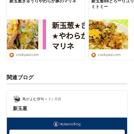
新玉葱きゅうりやわらか豚のマリネ
新玉葱deとろーりユッケ
ミトミー
cookpad.com
cookpad.com
関連ブログ
•
鳥がよむ俳句
2ヶ月前
新玉葱