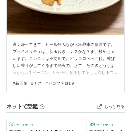
遅く帰ってきて、ビール飲みながら冷蔵庫の整理です。
プライオリティは、新玉ねぎ、ナスかな？ま、炒めちゃ
います。ニンニクは不使用で。ピッコロぺぺ２粒。香ば
しい香りがしてくるまで弱火で。さて、その後どうしよ
うかな…生ベーコン、いや最近多用してるし…流し下スト
ックのツナ缶使いますか。半量加えて、白ワイン。トマ
#
新玉葱
#
ナス
#
ガロファロ1.9
トソース加えます。おっと乾燥オレガノも。麺はガロフ
ァロの1.9mm。１分早い９分で上げてソースに絡めまし
た。フライパン煽ってもう少し熱を入れて出来あがり。
ネットで話題
もっと見る
オリーブオイル、パルミジャーノ削って振りました。パ
ルミジャーノとオリーブオイルが爽やか、軽やかトマト
ソースに仕上がりました。トロッとしたナス、玉…
55
39
ブックマーク
ブックマーク