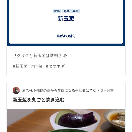
サクサクと新玉葱は透明さ み
#
新玉葱
#
俳句
#
タマネギ
•
過労死予備群の食から笑顔になる生活＠はてな
3ヶ月前
新玉葱を丸ごと炊き込む