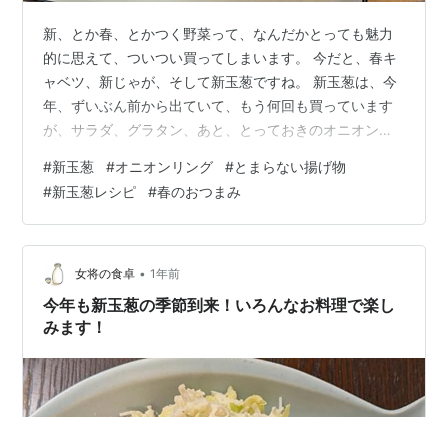
新、とか春、とかつく野菜って、なんだかとっても魅力
的に思えて、ついつい買ってしまいます。 今だと、春キ
ャベツ、新じゃが、そして新玉葱ですね。 新玉葱は、今
年、ずいぶん前から出ていて、もう何回も買っています
が、サラダ、グラタン、あと、とっておきのオニオンリ
ングを作ってなかったことに気付き、気付いたら、とっ
#
新玉葱
#
オニオンリング
#
とまらない揚げ物
ても食べたくなって、美味しそうな新玉葱を買ってきま
#
新玉葱レシピ
#
春のおつまみ
した。 そして、１年ぶりでしょうか、久しぶりに作って
みました。 新玉葱の季節、今年もオニオンリングを作っ
て美味しく楽しみました！ オニオンリングの作り方 揚げ
上がり！ 食べてみました！ アレンジ 新玉葱の季節、今
•
女将の食卓
1年前
年もオニオンリングを作って美味しく…
今年も新玉葱の季節到来！いろんなお料理で楽し
みます！