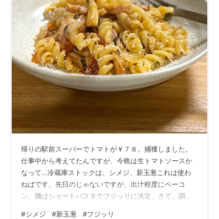
帰りの駅前スーパーでトマトが￥７８。捕獲しました。
仕事中から考えてたんですが、今晩は生トマトソースか
なって…冷蔵庫ストックは、シメジ、新玉葱これは使わ
ねばです。先日のじゃないですが、出汁程度にベーコ
ン。麺はショートパスタでフジッリに決定。さて、調理
に入ります。玉葱使いなので、あえてニンニク無し。ま
#
シメジ
#
新玉葱
#
フジッリ