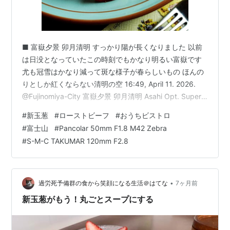
■ 富嶽夕景 卯月清明 すっかり陽が長くなりました 以前
は日没となっていたこの時刻でもかなり明るい富嶽です
尤も冠雪はかなり減って斑な様子が春らしいもの ほんの
りとしか紅くならない清明の空 16:49, April 11. 2026.
@Fujinomiya-City 富嶽夕景 卯月清明 Asahi Opt. Super-
Multi-Coated TAKUMAR 120mm F2.8 SONY NEX-7 ■
#
新玉葱
#
ローストビーフ
#
おうちビストロ
新玉葱のローストビーフ巻 カモネギな夕食プラン 今年の
#
富士山
#
Pancolar 50mm F1.8 M42 Zebra
誕生日には92歳となる母上は肉食への望みも旺盛で、と
#
S-M-C TAKUMAR 120mm F2.8
きどきこうしたローストビーフなんぞも購入してきま
す。まあ様々な方々のご意見では即…
•
過労死予備群の食から笑顔になる生活＠はてな
7ヶ月前
新玉葱がもう！丸ごとスープにする