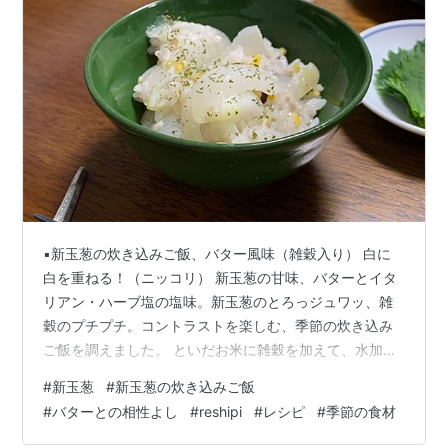
▪️新玉葱の炊き込みご飯、バター風味（雑穀入り） 白に
白を重ねる！（ニッコリ） 新玉葱の甘味、バターとイタ
リアン・ハーブ塩の塩味。新玉葱のとろっジュワッ、雑
穀のプチプチ。コントラストを楽しむ、季節の炊き込み
ご飯を調えました。 といだお米に雑穀を加えて、水加
減。新玉葱は、火通りを考え、下半分に十文字の隠し包
#
新玉葱
#
新玉葱の炊き込みご飯
丁を入れてから、お米にのっけて、炊飯します。新玉葱
#
バターとの相性よし
#
reshipi
#
レシピ
#
季節の食材
の上に、イタリアン・ハーブ塩をパラパラ。この日は一
合半に、新玉葱の貴錦を一個の、組み合わせです。 炊き