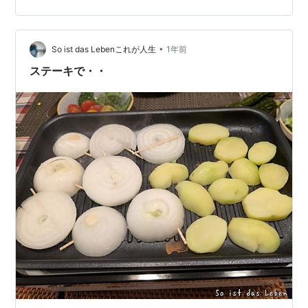
ずは唐辛子とベーコン炒めて、シメジ、玉葱の順に投
入。刻んだトマト、茹で汁でソースを調整します。（ス
プーン５杯）チーズ振って完成です。トマト感は薄っす
•
らの酸味と甘味。フジッリのプリプリ食感、ソースの絡
So ist das Lebenこれが人生
1年前
みよし。美味しいです。惜しむらくは、イタパセ…ま
ステーキで・・
だ、鉢のを収穫する気にならないので… ランキング参加
中パ…