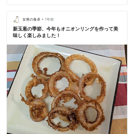
ると２倍程度までが許容範囲かと思います。 よくボイル
された筍が売られていますが、グラムあたりの価格に注
目して買うのが賢明かと思います。生の筍を買う場合も
•
女将の食卓
1年前
同じですね。 もっとも生の筍とボイルさ…
新玉葱の季節、今年もオニオンリングを作って美
味しく楽しみました！