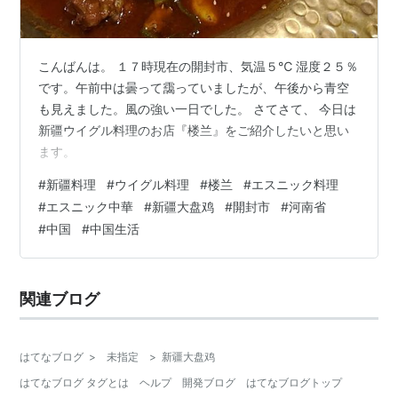
こんばんは。 １７時現在の開封市、気温５℃ 湿度２５％
です。午前中は曇って靄っていましたが、午後から青空
も見えました。風の強い一日でした。 さてさて、 今日は
新疆ウイグル料理のお店『楼兰』をご紹介したいと思い
ます。
#
新疆料理
#
ウイグル料理
#
楼兰
#
エスニック料理
#
エスニック中華
#
新疆大盘鸡
#
開封市
#
河南省
#
中国
#
中国生活
関連ブログ
はてなブログ
>
未指定
>
新疆大盘鸡
はてなブログ タグとは
ヘルプ
開発ブログ
はてなブログトップ