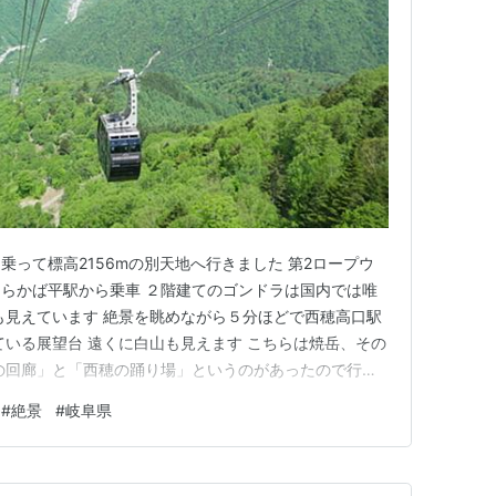
って標高2156mの別天地へ行きました 第2ロープウ
らかば平駅から乗車 ２階建てのゴンドラは国内では唯
も見えています 絶景を眺めながら５分ほどで西穂高口駅
ている展望台 遠くに白山も見えます こちらは焼岳、その
の回廊」と「西穂の踊り場」というのがあったので行っ
す 冷たくて美味しい天然水も♪ ここが槍の回廊です 展
#
絶景
#
岐阜県
外とこちらに来る人は少なくて最高でした 左手前に見え
景と澄ん…