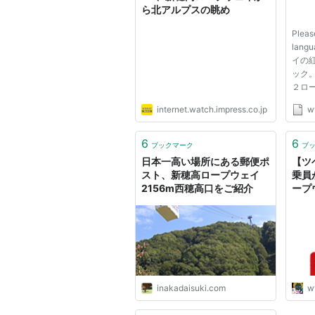
ら北アルプスの眺め
Please
lang
イの
ック
２ロ
ドラ
internet.watch.impress.co.jp
w
マイ
リュ
の人
6
6
ブックマーク
ブ
催決定
日本一高い場所にある郵便ポ
【ツ
スト、新穂高ロープウェイ
乗員
2156m西穂高口をご紹介
ープ
ルク
inakadaisuki.com
w