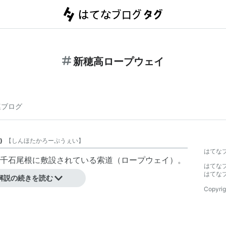
新穂高ロープウェイ
連ブログ
)
【
しんほたかろーぷうぇい
】
はてな
千石尾根に敷設されている索道（ロープウェイ）。
はてな
はてな
解説の続きを読む
Copyrig