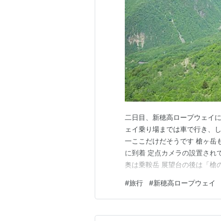
二日目、新穂高ロープウェイに乗
ェイ乗り場までは車で行き、し
一ここだけだそうです 槍ヶ岳
に到着 定点カメラの設置され
奥は乗鞍岳 展望台の後は「槍
てみました まだ雪が残っていま
#
旅行
#
新穂高ロープウェイ
望台よりもよく見えました 意
る三角ベンチに座って、この絶