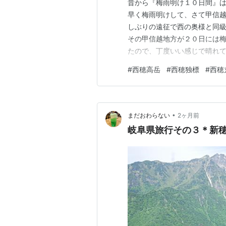
昔から『梅雨明け１０日間』
早く梅雨明けして、さて甲信
しぶりの遠征で西の奥様と同
その甲信越地方が２０日には
たので、丁度いい感じで晴れ
線が影響してなのか、天気予報
#
西穂高岳
#
西穂独標
#
西穂
しまっていた。 それでも何と
みたが、前入りの２８日の高山
•
まだおわらない
2ヶ月前
岐阜県旅行その３＊新