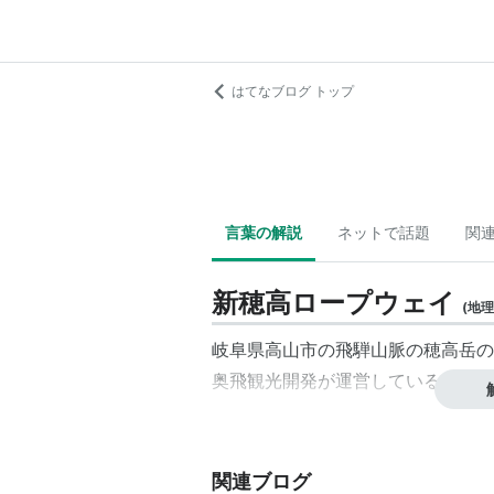
はてなブログ トップ
言葉の解説
ネットで話題
関
新穂高ロープウェイ
(
地理
岐阜県高山市の飛騨山脈の穂高岳の
奥飛観光開発が運営している。
関連ブログ