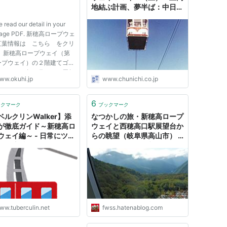
地結ぶ計画、夢半ば：中日新
聞Web
 read our detail in your
uage PDF. 新穂高ロープウェ
紅葉情報は こちら をクリ
。 新穂高ロープウェイ（第
ープウェイ）の２階建てゴン
は２００８年７月で１０周年
ww.okuhi.jp
www.chunichi.co.jp
カーでもお得な「まるごとバ
ーきっぷ」は こちら ● 秋
気イベント「きのこの会」開
6
ックマーク
ブックマーク
。 詳細は こちら ...
ベルクリンWalker】添
なつかしの旅・新穂高ロープ
が徹底ガイド～新穂高ロ
ウェイと西穂高口駅展望台か
ウェイ編～ - 日常にツベ
らの眺望（岐阜県高山市） -
リン注射を‥
fwssのえっさんブログ
ww.tuberculin.net
fwss.hatenablog.com