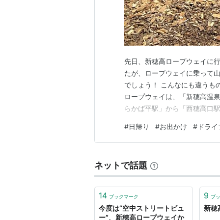
先日、新穂高ロープウェイに行
たが、ロープウェイに乗って
でしょう！ こんなにも違うものなんだ
ロープウェイは、「新穂高温泉
らかば平駅」から「西穂高口駅
プウェイ、第2ロープウェイを
#
日帰り
#
お出かけ
#
ドライ
ら乗ることにしました。 shinho
乗…
ネットで話題
14
9
ブックマーク
ブ
今度は“空中ストリートビュ
新穂
ー”、新穂高ロープウェイか