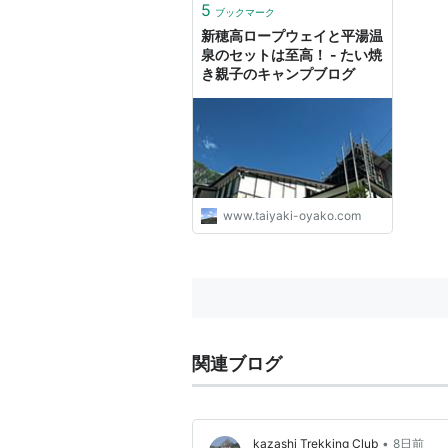
5
ブックマーク
新穂高ロープウェイと平湯温
泉のセットは至高！ - たい焼
き親子のキャンプブログ
www.taiyaki-oyako.com
関連ブログ
•
kazashi Trekking Club
8日前