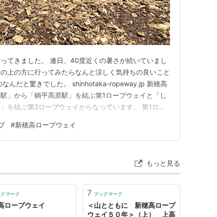
ってきました。 連日、40度近くの暑さが続いていまし
山の上の方に行ってみたらなんと涼しく気持ちの良いこと
と驚きでした。 shinhotaka-ropeway.jp 新穂高
駅」から「鍋平高原駅」を結ぶ第1ロープウェイと「し
」を結ぶ第2ロープウェイからなっています。 第1ロー
乗り継ぐこともできますが、今回は第2ロープウェイか
ブ
#
新穂高ロープウェイ
taka-ropeway.jp しらかば平駅から第2ロープウェイに
もっと見る
7
ックマーク
ブックマーク
高ロープウェイ
＜山とともに 新穂高ロープ
ウェイ５０年＞（上） 上高