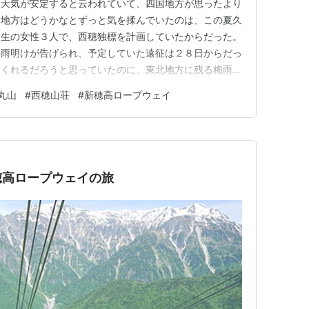
は天気が安定すると云われていて、四国地方が思ったより
越地方はどうかなとずっと気を揉んでいたのは、この夏久
級生の女性３人で、西穂独標を計画していたからだった。
梅雨明けが告げられ、予定していた遠征は２８日からだっ
てくれるだろうと思っていたのに、東北地方に残る梅雨前
の降水確率は少し前の30％から直前には40％になって
丸山
#
西穂山荘
#
新穂高ロープウェイ
か晴れてくれるのをテルテル坊主に祈りながら出かけて
市内は雨。登山日の今日…
穂高ロープウェイの旅