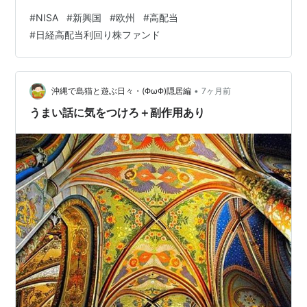
入っているの？」 「利回りはどれくらい？」 今回は、そ
#
NISA
#
新興国
#
欧州
#
高配当
んな疑問にお答えするために、私が毎月積み立てている
#
日経高配当利回り株ファンド
これら「高配当投信３銃士」の最新スペック（２０２５
年１２月末時点）を洗い出しました。 これを見れば、私
のポートフォリオが「ただの分散」ではなく、「全世界
からのキャッシュフロー製造機」を目指している理由が
•
沖縄で島猫と遊ぶ日々・(ΦωΦ)隠居編
7ヶ月前
分かります！ 【日本株代表】日経平均高…
うまい話に気をつけろ＋副作用あり