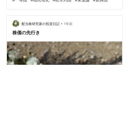
ていたからです。それを見習い、各国のお仲間に入れて
もらうことが最短の一等国への道でした。 一等国への道
を急いだのは、列強による日本の植民地化を防止するこ
•
とが一つの目的でした。一番の理由はアヘン戦争により
配当株研究家の投資日記
1年前
日本にとっては大国である中国がイギリスに敗れたこと
株価の先行き
です。これを知った江戸幕府には戦…