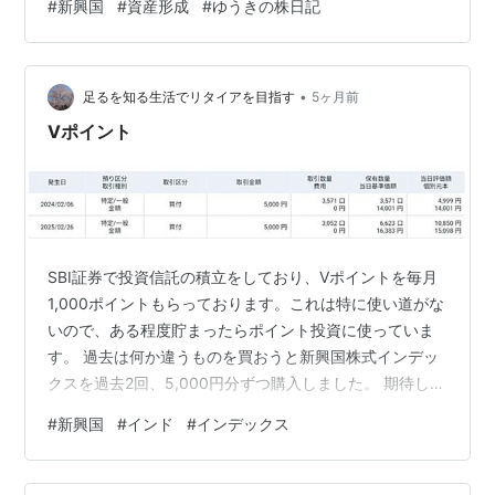
#
新興国
#
資産形成
#
ゆうきの株日記
長率が高い 新興国最大の魅力は、高い経済成長です。 特
にインドは人口世界一となり、IT・製造業・インフラ投
資を背景に急成長しています。 経済が成長すると、 企業
•
の売上増加 所得上昇 消費拡大 株価上昇 という流れが起
足るを知る生活でリタイアを目指す
5ヶ月前
こりやすくなります。 先進国が「成熟市場」なのに対
Vポイント
し、新興国は「拡大市場」で…
SBI証券で投資信託の積立をしており、Vポイントを毎月
1,000ポイントもらっております。これは特に使い道がな
いので、ある程度貯まったらポイント投資に使っていま
す。 過去は何か違うものを買おうと新興国株式インデッ
クスを過去2回、5,000円分ずつ購入しました。 期待しな
いで購入しましたが、昨年5月ぐらいから急に上がって来
#
新興国
#
インド
#
インデックス
たみたいで(あまり見ていなかった)、評価損益は+50％超
となっています。嬉しい誤算。 ただ、中東の件でこれか
ら下がるかもしれないですけどね。 そんなVポイント投