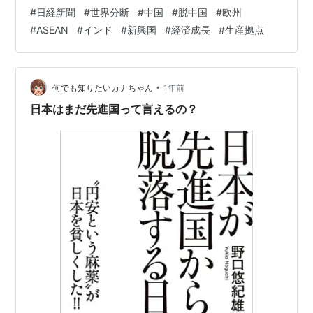
るのだ。そして、それを楽しむのも、切り抜けるのも、
#
日経新聞
#
世界分断
#
中国
#
脱中国
#
欧州
はねいぬ自身である。そのための有力な情報源こそが日
#
ASEAN
#
インド
#
新興国
#
経済成長
#
生産拠点
経新聞で、それをうまく活用できればトルネコ同様、自
身の状況を楽しみながら目的に到達できると信じてい
る。 7面：企業、世界分断の先探る 「世界分断」という
よりも、リスクヘッジとコスト削減の両立を探っている
•
何でも知りたいカナちゃん
1年前
感じではないかな。「生産・原料産出の、国・…
日本はまだ先進国って言えるの？