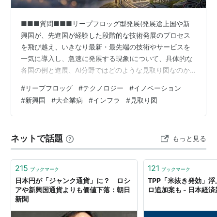
■■■質問■■■リープフロッグ型発展(発展途上国や新
興国が、先進国が経験した段階的な技術発展のプロセス
を飛び越え、いきなり最新・最先端の技術やサービスを
一気に導入し、急速に発展する現象)について、具体的な
各国の例と進展、AI分野ではどのような見取り図なのか
を交えて解説してください。 ■■■回答■■■リープフ
#
リープフロッグ
#
テクノロジー
#
イノベーション
ロッグ型発展の全体像とAI分野への展開リープフロッグ
#
新興国
#
大企業病
#
インフラ
#
見取り図
型発展は、従来の段階的発展モデルを覆す現象として、
21世紀の経済発展を特徴づけています。具体例とAI分野
の動向を解説します。 ▶代表的な事例と進展1. モバイル
ネットで話題
もっと見る
決済・金融サービスケニア：M-Pesa・銀行口座普及率が
低い中、2007年に携帯…
215
121
ブックマーク
ブックマーク
日本円が「ジャンク通貨」に？ ロシ
TPP「米抜き発効」
アや新興国通貨よりも価値下落：朝日
ロ追加案も - 日本経
新聞