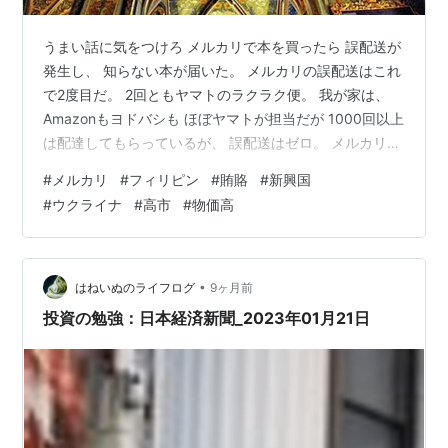
うまい話に気をつけろ メルカリで本を買ったら 誤配送が
発生し、 知らない本が届いた。 メルカリの誤配送はこれ
で2度目だ。 2回ともヤマトのラクラク便。 我が家は、
Amazonもヨドバシも ほぼヤマトが担当だが 1000回以上
は配達してもらっているが、 誤配送はゼロ。 メルカリは
よほどヤマトを、 こき使っているのかなと思う。 -------
#
メルカリ
#
フィリピン
#
賄賂
#
新興国
---------------------------------------- 誤配送されて、届
#
ウクライナ
#
高市
#
物価高
いた本は 「社畜会社員から資産1億つくった僕が フィリ
ピンの株を推すこれだけの理由」 ヤレヤレだよ。 タイト
ルだけで怪しさ1000％。 何が10年で資産が4.3倍…
•
はねいぬのライフログ
9ヶ月前
投資の勉強：日本経済新聞_2023年01月21日