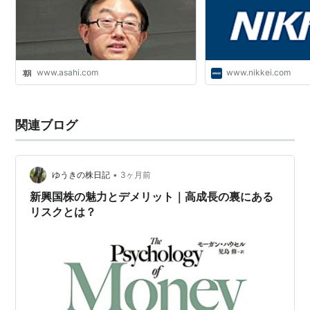
www.asahi.com
www.nikkei.com
関連ブログ
•
ゆうきの株日記
3ヶ月前
新興国株の魅力とデメリット｜高成長の裏にある
リスクとは？