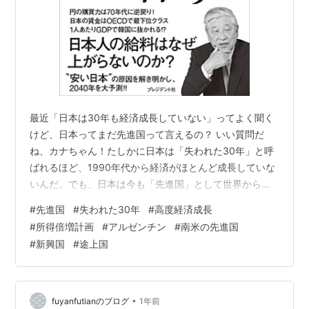
最近「日本は30年も経済成長していない」ってよく聞く
けど、日本ってまだ先進国って言えるの？ いい質問だ
ね、カナちゃん！たしかに日本は「失われた30年」と呼
ばれるほど、1990年代から経済がほとんど成長していな
いんだ。でも、日本は今も「先進国」として世界から認
められているよ。ただ、昔と比べると世界での経済的な
#
先進国
#
失われた30年
#
高度経済成長
存在感が小さくなっているのも事実なんだ。 🌏 そもそも
#
所得倍増計画
#
アルゼンチン
#
南米の先進国
日本はどうやって先進国になったの？ そもそも日本っ
#
新興国
#
途上国
て、どうやって経済発展して先進国になったの？ そこも
すごく大事なポイントだね！日本の経済発展の歴史は世
界でも注目されているんだ。まず明治維新（1868年）で
西洋の制度や技術を積極的に取り入…
•
fuyanfutianのブログ
1年前