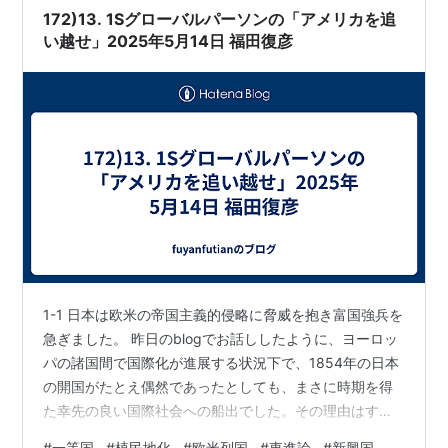
172)13. 1Sグローバルパーソンの「アメリカを追
い越せ」2025年5月14日 福田復彦
1-1 日本は欧米の帝国主義的侵略に脅威を抱き富国強兵を
急ぎました。 昨日のblogでお話ししたように、ヨーロッ
パの諸国間で国際化が進展する状況下で、1854年の日本
の開国がたとえ偶然であったとしても、まさに時期を得
た幸先の良い国際社会への船出でした。その理由はすで
にヨーロッパ文明の中に将来日本が進むべき道が示され
#
一等国
#
植民地化
#
欧米列国
#
東進論
#
新興国