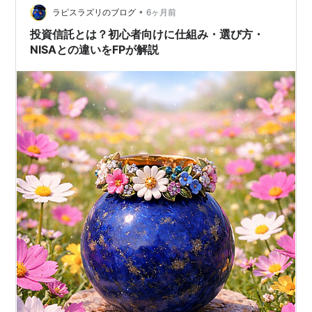
•
資も前回購入から1年以上経過。カードがゴールドになっ
ラピスラズリのブログ
6ヶ月前
たのもあって気付いたらVポイントが10,000ポイント以
投資信託とは？初心者向けに仕組み・選び方・
上貯まって…
NISAとの違いをFPが解説