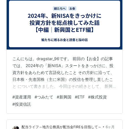
こんにちは。dragstar_96です。 前回の【お金】の記事
では、 2024年の「新NISA」スタートをきっかけに、投
資方針をあらためて言語化したこと その方針に沿って、
日本株・先進国株（主に米国）の投信を整理し直したこ
と について書きました。 今回はその続きとして、 新興
国株アセットをどう組み立てたか 日本株・米国株ETFを
#
資産運用
#
つみたて
#
新興国
#
ETF
#
株式投資
どう使っているか をまとめてみます。 ※ここで書いてい
#
投資信託
るのは、あくまで「当時の私自身のケース」です。特定
の商品や方法をすすめる意図はなく、制度や金利・商品
性も変わっていきますので、実際に投資される場合は、
•
配当ライフ～地方公務員が配当金FIREを目指して～
6ヶ月
ご自身でも最新の情報を確認していただければと思いま