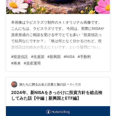
本画像はラピスラズリ制作のＡＩオリジナル画像です。
こんにちは、ラピスラズリです。 今回は、実際にNISAや
資産形成のご相談を受ける中でとても多い「投資信託っ
て結局なにですか？」「株は何となく分かるけれど、投
資信託は仕組みが見えにくいです」という疑問につい
て、やさしく・でも本質的に整理します✨ 実際のご相談
#
投資信託
#
先進国
#
新興国
#
NISA
#
手数料
では、表面上は「投資信託って、株とは何が違うんです
#
将来
#
資産運用
か？」「先進国とか新興国って書いてあるけど、国に投
資しているのですか？」というご質問をいただくことが
あります。 ですが、お話を深く伺っていくと、その背景
には「NISAを始めたいけれど、よく分からないまま買う
•
娘たちに贈るお金と読書と脳の話
6ヶ月前
のは不安」「店舗で勧められた商品を、…
2024年、新NISAをきっかけに投資方針を総点検
してみた話【中編｜新興国とETF編】