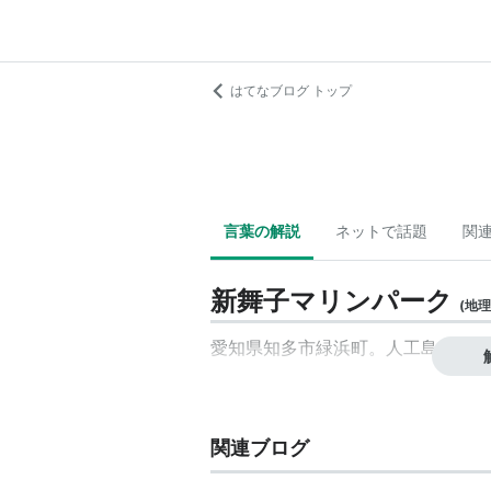
はてなブログ トップ
言葉の解説
ネットで話題
関
新舞子マリンパーク
(
地理
愛知県知多市緑浜町。人工島に設け
関連ブログ