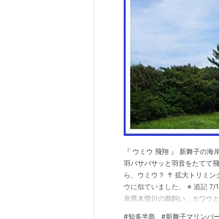
『 ウミウ 飛翔 』 新舞子
羽バサバサッと羽音をたてて飛
ら、ウミウ？ ↑ 拡大トリミ
ウに似ていました。 ※ 追記 7
阜県木曽川の鵜飼い、カワウと
（金） 久しぶりに所用で知多
#
知多半島
#
新舞子マリンパ