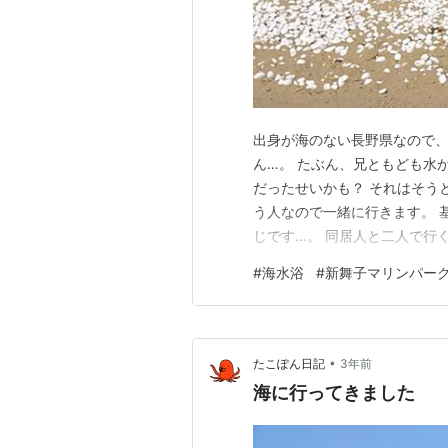
出身が海のない長野県なので
ん…。 たぶん、兄ともども水
だったせいかも？ それはそう
う人なので一緒に行きます。 
じです…。 同居人と二人で行
で。 新舞子マリンパークのブルーサ
#
海水浴
#
新舞子マリンパー
ルやおつまみっぽいものは自宅
きそばも購入。 海には入らず
•
たこぽん日記
3年前
海に行ってきました