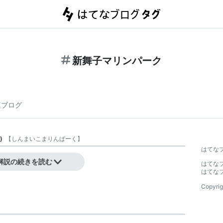
新舞子マリンパーク
連ブログ
)
【
しんまいこまりんぱーく
】
はてな
られた公園。
解説の続きを読む
はてな
はてな
Copyrig