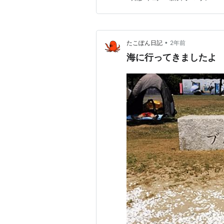
て、、、海が見たくなって、車
日/￥500）を利用。 人工島
•
たこぽん日記
2年前
海に行ってきましたよ