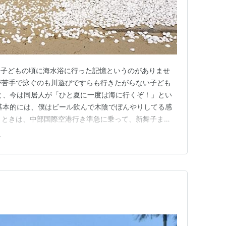
、子どもの頃に海水浴に行った記憶というのがありませ
が苦手で泳ぐのも川遊びですらも行きたがらない子ども
と、今は同居人が「ひと夏に一度は海に行くぞ！」とい
基本的には、僕はビール飲んで木陰でぼんやりしてる感
くときは、中部国際空港行き準急に乗って、新舞子ま
ンビーチが定番です。 www.marine-park.jp ビー
ク
から持参。 今回はキッチンカーが出店していたので焼
帰ってきま…