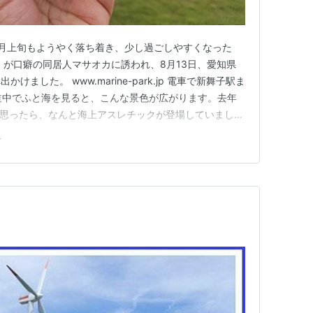
月上旬もようやく落ち着き、少し過ごしやすくなった
」が口癖の同居人マサオカに誘われ、8月13日、愛知県
ました。 www.marine-park.jp 電車で新舞子駅ま
道中でふと海を見ると、こんな景色が広がります。去年
と思ったら、なんと海上アスレチックが登場していまし
tic.com このアスレチックの受付小屋が芝生広場にできたため、
ク
く、どこにシートを広げるか少し迷いました。結局、ほど