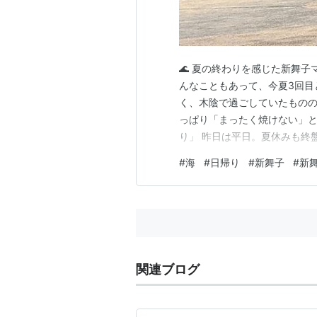
🌊 夏の終わりを感じた新舞
んなこともあって、今夏3回目
く、木陰で過ごしていたもの
っぱり「まったく焼けない」とい
り」 昨日は平日。夏休みも終
す。 そのせいか、前の2回に
#
海
#
日帰り
#
新舞子
#
新
終わりを感じさせました。 さ
た。 水上バイクでアイテムを
関連ブログ