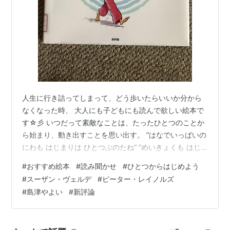
人生に行き詰ってしまって、どう歩いたらいいか分から
なくなった時、 大人にも子どもにも読んで欲しい絵本で
す☆彡 いつだって素敵なことは、たったひとつのことか
ら始まり、動き出すことを思い出す。 ”はなでいっぱいの
にわも はじまりは ひとつぶのたね” ”めいきょくも はじ
まりは ひとつのおんぷ” 最初の一歩から人生は始まり、
#
おすすめ絵本
#
読み聞かせ
#
ひとつからはじめよう
ひと声から友達になり、 水面に一滴のしずくが落ちれ
#
スーザン・ヴェルデ
#
ピーター・レイノルズ
ば、波紋が広がり、 やがてさざ波から大波になる。 波は
#
島津やよい
#
新評論
国境を越えて、あらゆる境も超えていく。繋がる。 そし
て誰かの一つの行動が、また誰かの心を動かすきっかけ
になるかもしれない。 一人一人が力を合わせれば、大き