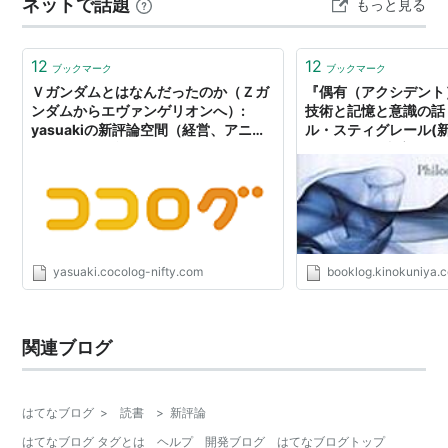
ネットで話題
もっと見る
な１（いち）になる。…
12
12
ブックマーク
ブックマーク
Ｖガンダムとはなんだったのか（Ｚガ
『偶有（アクシデント
ンダムからエヴァンゲリオンへ）:
技術と記憶と意識の話
yasuakiの新評論空間（経営、アニ
ル・スティグレール(新評
メ、ゲーム、旅行）
間::紀伊國屋書店
KINOKUNIYA::BOOK
yasuaki.cocolog-nifty.com
booklog.kinokuniya.c
関連ブログ
はてなブログ
>
読書
>
新評論
はてなブログ タグとは
ヘルプ
開発ブログ
はてなブログトップ