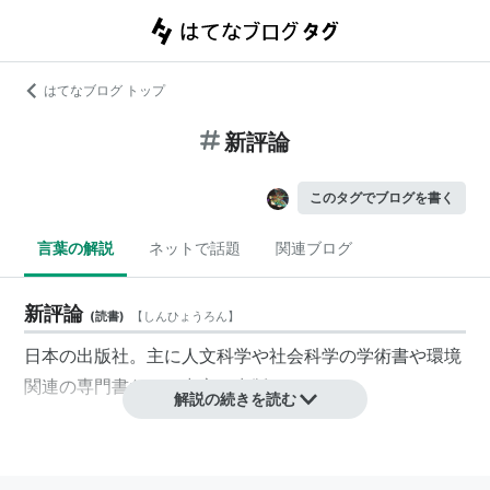
はてなブログ トップ
新評論
このタグでブログを書く
言葉の解説
ネットで話題
関連ブログ
新評論
(
読書
)
【
しんひょうろん
】
日本の出版社。主に人文科学や社会科学の学術書や環境
関連の専門書などを中心に出版している。
解説の続きを読む