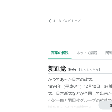
はてなブログ トップ
言葉の解説
ネットで話題
関
新進党
(
社会
)
【
しんしんとう
】
かつてあった日本の
政党
。
1994年（平成6年）12月10日、
細
党
、
日本新党
などが合同して出来た
小沢一郎
と
羽田孜
グループの確執で
脱をきっかけに崩壊する。