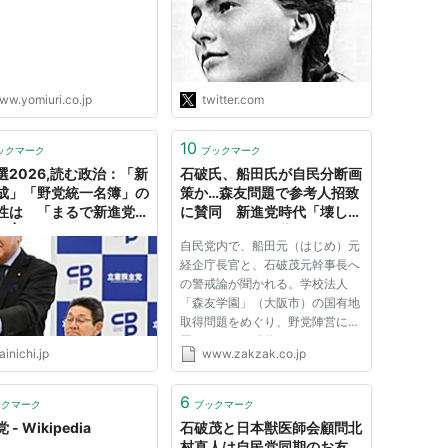
戦争の謝罪の問題に言及し、
「少なくとも私自身は、当事
者とは言えない世代ですか
ら、反省なんかしておりませ
んし、反省を求められる…
ww.yomiuri.co.jp
twitter.com
https://t.co/XrQ04zxczb"
10
ックマーク
ブックマーク
選2026,読む政治：「新
石破氏、船田氏が自民分断画
成」「野党統一名簿」の
策か…森友問題で参考人招致
性は 「まるで新進党」
に賛同 新進党時代「壊し
 | 毎日新聞
屋」小沢氏から薫陶
自民党内で、船田元（はじめ）元
経企庁長官と、石破茂元幹事長へ
の警戒論が聞かれる。学校法人
「森友学園」（大阪市）の国有地
取得問題をめぐり、野党陣営に賛
同するような発信をしているの
inichi.jp
www.zakzak.co.jp
だ。２人はかつて自民党を離党し
た同士で、新進党時代には小沢一
郎氏（現・自由党党首）の薫陶を
6
ックマーク
ブックマーク
受けている。何か背景があるの
- Wikipedia
石破茂と日本獣医師会顧問北
か...
村直人は自民党同期のお友