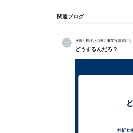
1997年（平成9年）12月31日、解
自由党
、
改革クラブ
、
新党平和
、
新
関連ブログ
新党友愛
などはのちに
民主党
に合流
帰するものもいた。
挫折と棚ぼたの末に兼業投資家にな
どうするんだろ？