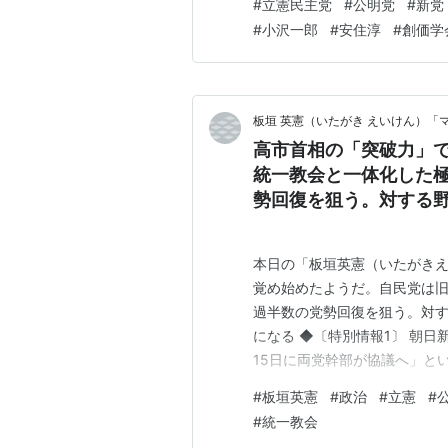
#
立憲民主党
#
公明党
#
新党
選挙区から撤退する方針を固
#
小沢一郎
#
安住淳
#
創価学
選挙の準備が整わず、連立を解
板垣 英憲（いたがき えいけん）「
高市首相の「突破力」
統一教会と一体化した
勢回復を狙う。対する
することになる
本日の「板垣英憲（いたがきえ
覚め始めたようだ。自民党は
過半数の党勢回復を狙う。対
になる ◆〔特別情報1〕 朝
15日に両党幹部が協議へ」と
と公明党が14日、新党結成を
#
板垣英憲
#
政治
#
立憲
#
会冒頭での衆院解散が迫る中、
#
統一教会
通しだ。ともに『中道』を掲げ