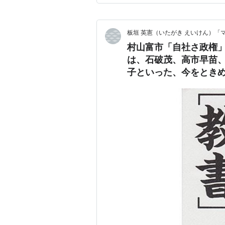
板垣 英憲（いたがき えいけん）「
村山富市「自社さ政権
は、石破茂、高市早苗
子といった、今をとき
熱心だった