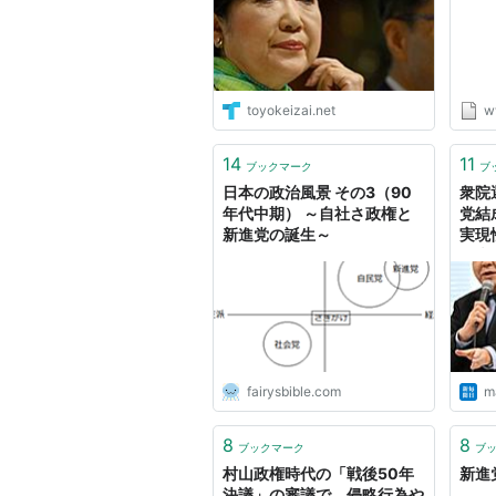
toyokeizai.net
w
14
11
ブックマーク
ブ
日本の政治風景 その3（90
衆院
年代中期） ～自社さ政権と
党結
新進党の誕生～
実現
の声も
fairysbible.com
ma
8
8
ブックマーク
ブ
村山政権時代の「戦後50年
新進党 
決議」の審議で、侵略行為や