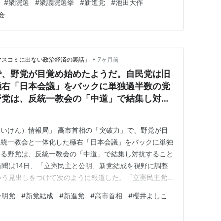
#
衆院選
#
衆議院選挙
#
新進党
#
池田大作
めていて複数の公明関係者が明らかにしていて早期解散で
会
消した自民党の支援も見込…
•
マスコミに出ない政治経済の裏話」
7ヶ月前
で、野党が目覚め始めたようだ。自民党は旧
極右「日本会議」をバックに単独過半数の党
野党は、反統一教会の「中道」で結集し対抗
いけん）情報局」 高市首相の「突破力」で、野党が目
旧統一教会と一体化した極右「日本会議」をバックに単独
する野党は、反統一教会の「中道」で結集し対抗すること
日新聞は14日、「立憲民主と公明、新党結成を視野に調整
いう見出しをつけて次のように報道した。「立憲民主党
視野に調整に入ったことが分かった。23日召集の通常国
公明党
#
新党結成
#
新進党
#
高市首相
#
櫻井よしこ
15日に両党幹部が協議し、今後の方向性を決定する見
る両党による新党結…