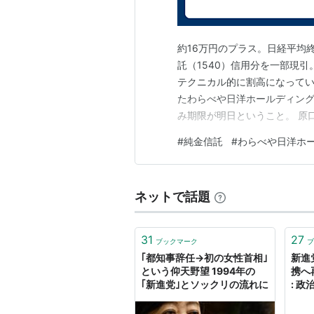
約16万円のプラス。日経平均終値
託（1540）信用分を一部現引。
テクニカル的に割高になって
たわらべや日洋ホールディング
み期限が明日ということ。 原
は行くも地獄、戻るも地獄で
#
純金信託
#
わらべや日洋ホ
進党とか知らないんだろうな
ネットで話題
31
27
ブックマーク
ブ
｢都知事辞任→初の女性首相｣
新進
という仰天野望 1994年の
携へ
｢新進党｣とソックリの流れに
: 政
ONL