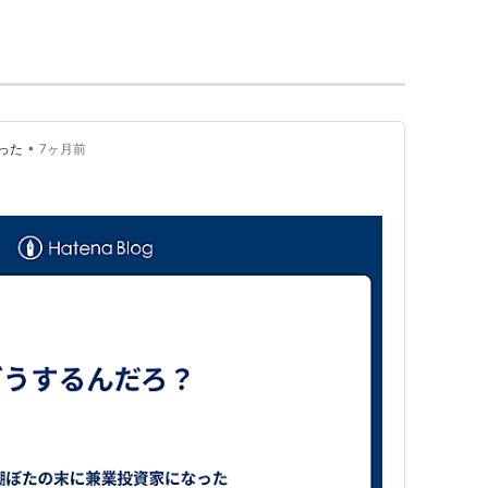
党。
党友愛
、
黎明クラブ
、
国民の声
の6党に分裂した。
した。また、保守系の議員の中には
自由民主党
に復
•
った
7ヶ月前