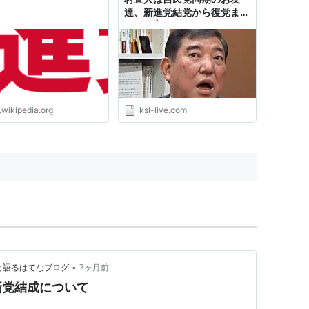
達、新進党結党から復党まで
同時期 | KSL-Live!
.wikipedia.org
ksl-live.com
•
々と語るはてなブログ
7ヶ月前
新党結成について