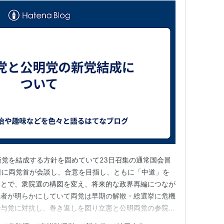
新党を結成する方針を固めていて23日召集の通常国会冒
日に両党首が会談し、合意を目指し、ともに「中道」を
ことで、衆院選の構図を変え、将来的な政界再編につなが
係者が明らかにしていて両党は早期の解散・総選挙に危機
で与党に対抗し、巻き返しを図り立憲と公明両党の参院議
で新党を立ち上げる方向で公明はこの日、次の衆院選で小