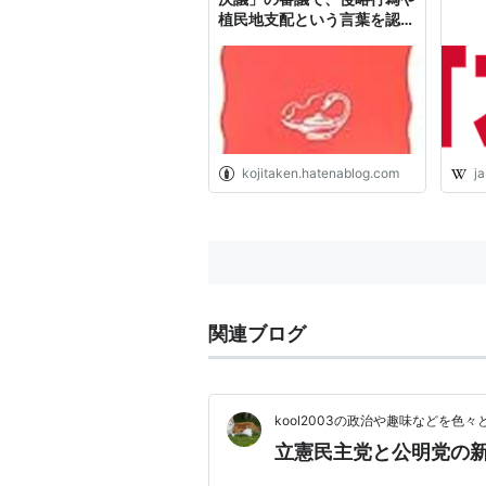
植民地支配という言葉を認め
ず、「おわび」も削除せよと
強硬に主張していた小沢一郎
の新進党（呆） - kojitaken
の日記
kojitaken.hatenablog.com
ja
関連ブログ
kool2003の政治や趣味などを色
立憲民主党と公明党の