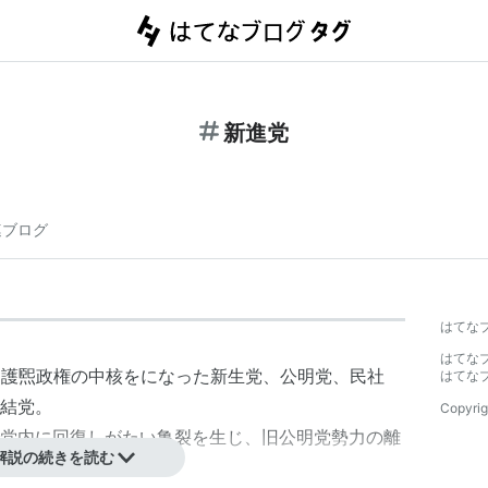
新進党
連ブログ
はてな
はてな
川護煕
政権の中核をになった
新生党
、
公明党
、
民社
はてな
結党。
Copyrig
党内に回復しがたい亀裂を生じ、旧
公明党
勢力の離
解説の続きを読む