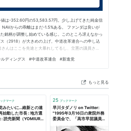
は-352.60円の53,583.57円。少し上げてきた純金信
NAVからの乖離はまだ-1.5%ある。 ファンダは良いが
いた銘柄が調整し始めている感じ。このところ冴えなかっ
ス（2918）が大きめの上げ。中道改革連合への申し込
口さんはここを先途と大暴れしてるし、立憲の議員さん
しょう。何も考えていない人もいそうだけど。若い人は新
ールディングス
#
中道改革連合
#
新進党
ぁ。
もっと見る
25
ックマーク
ブックマーク
党みたいに…維新との連
早川タダノリ on Twitter:
再始動した市長 : 地方選
"1995年3月16日の衆院外務
治 : 読売新聞（YOMIURI
委員会で、「高市早苗議員
INE）
（新進党）は、「不戦決議」
に反対する立場からかっての