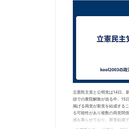
立憲民主党と公明党は14日、
頭での衆院解散が迫る中、15
掲げる両党が新党を結成する
る可能性があり複数の両党関
感を募らせており、新党結成
員は残したまま衆院議員のみ