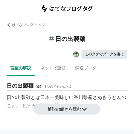
はてなブログ トップ
日の出製麺
このタグでブログを書く
言葉の解説
ネットで話題
関連ブログ
日の出製麺
(
食
)
【
ひのでせいめん
】
日の出製麺とは日本一美味しい香川県産さぬきうどんの
こと。またその販売会社。
解説の続きを読む