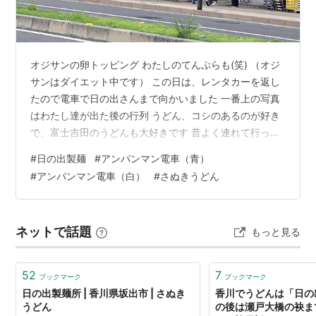
オジサンの卵トッピング わたしのてんぷらも(笑) （オジ
サンはダイエット中です） この日は、レンタカーを返し
たので電車で日の出さんまで向かいました 一番上の写真
はわたし達が出た後の行列 うどん、コシのあるのが好き
で、富士吉田のうどんも大好きです 昔よく連れて行って
貰ったけど、大好きなお店が閉店したそうで 人気店だっ
#
日の出製麺
#
アンパンマン電車（青）
たのに、、、、我が町もそうですが、 高齢化をそうい所
#
アンパンマン電車（白）
#
さぬきうどん
にも感じます そして、、、 行きで会った青のアンパンマ
ン電車 イベントをやってた、ゆるキャラ 帰りにいた白の
アンパンマン電車 可愛いので、しつこく載せました＾
ネットで話題
もっと見る
＾； ３種類あるみたいで、赤のアンパンマン電車は会え
なかった ＊ 今日も裏…
52
7
ブックマーク
ブックマーク
日の出製麺所 | 香川県坂出市 | さぬき
香川でうどんは「日の
うどん
の後は瀬戸大橋の袂まで