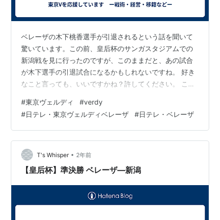
ベレーザの木下桃香選手が引退されるという話を聞いて
驚いています。この前、皇后杯のサンガスタジアムでの
新潟戦を見に行ったのですが、このままだと、あの試合
が木下選手の引退試合になるかもしれないですね。 好き
なこと言っても、いいですかね？許してください。 この
件で、他の人の意見では、怒り心頭の人、困っている
#
東京ヴェルディ
#
verdy
人、そういう人もいるかもしれないです、クラブの中で
#
日テレ・東京ヴェルディベレーザ
#
日テレ・ベレーザ
は、もしかすると。でも、温かく、見守ってあげてほし
いと思っています。 We .リーグは秋冬制ですが、一つ気
になっていることがありました。９番の神谷選手の去就
のことです。今シーズン始まる前に神谷選手も突然の契
•
T's Whisper
2年前
約解除がありました。 https://ne…
【皇后杯】準決勝 ベレーザ―新潟