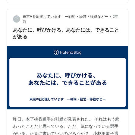
たようです。 ウルフジェシカ結吏選手が移籍するノーザ
ン・スーパーリーグというのは２０２５年４月、つまり
•
東京Vを応援しています ー戦術・経営・移籍などー
2年
今年の春から開設されるリーグで全６チームで構成され
前
るリーグで、まだ序列などはわからないですね。ア…
あなたに、呼びかける、あなたには、できること
がある
昨日、木下桃香選手の引退が発表された。 それはもう終
わったことだと思っている。ただ、気になっている選手
がいる。正直に書いていいのだろうか？、小林里歌子選