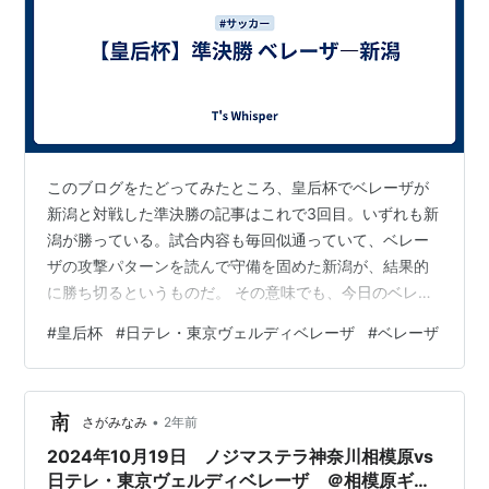
このブログをたどってみたところ、皇后杯でベレーザが
新潟と対戦した準決勝の記事はこれで3回目。いずれも新
潟が勝っている。試合内容も毎回似通っていて、ベレー
ザの攻撃パターンを読んで守備を固めた新潟が、結果的
に勝ち切るというものだ。 その意味でも、今日のベレー
ザは残念だった。相手の堅い守備に苦しんだとはいえ、
#
皇后杯
#
日テレ・東京ヴェルディベレーザ
#
ベレーザ
前半の早い時間に先制。前線の選手が前を向いてボール
を受けるシーンがほとんどない中、ビルドアップできず
に戻してはやり直す展開ではあるものの、後半の中盤以
•
降はオープンなスペースも生まれていた。 しかし、詰め
さがみなみ
2年前
将棋のようなビルドアップを想定し、この試合もここま
2024年10月19日 ノジマステラ神奈川相模原vs
でそれで対処してきた選手たちにとって、オープ…
日テレ・東京ヴェルディベレーザ ＠相模原ギオ