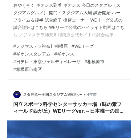
おやくそく ギオンス到着 ギオンス 今日のスタグル（ス
タジアムグルメ） 開門・スタジアム入場 試合開始 ハー
フタイム＆後半 試合終了 復習コーナー WEリーグ公式の
試合詳細はこちら WEリーグ公式のハイライト動画はこち
ら ノジマステラ神奈川相模原公式サイトの試合結果・監
督・選手コメントはこちら 予習コーナー おやくそく ギ
#
ノジマステラ神奈川相模原
#
WEリーグ
オンス到着 10時半頃に到着して、今日も無事に、スタジ
#
ギオンスタジアム
#
ギオンス
アム前の第5駐車場にとめることができました。 ギオン
#
日テレ・東京ヴェルディベレーザ
#
相模原市
スタジアムの駐車場案内はこちら 駐車場にあるカワヅザ
#
相模原市南区
クラがきれいでした。 南寄りの方から順に花が咲いて葉
桜になっていくんですねぇ。 現在の時刻は10時40分で
す。 微妙な…
•
スタ辞苑〜全国スタジアム観戦記〜
4年前
国立スポーツ科学センターサッカー場（味の素フ
ィールド西が丘）WEリーグver.～日本唯一の国立
サッカースタジアム～