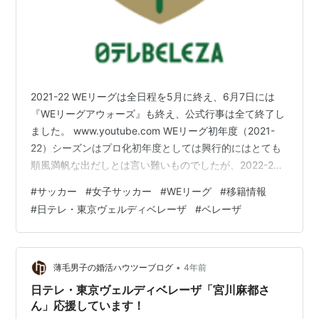
2021-22 WEリーグは全日程を5月に終え、6月7日には
『WEリーグアウォーズ』も終え、公式行事は全て終了し
ました。 www.youtube.com WEリーグ初年度（2021-
22）シーズンはプロ化初年度としては興行的にはとても
順風満帆な出だしとは言い難いものでしたが、2022-23
シーズンに向けて各チームは始動しはじめています。 6
#
サッカー
#
女子サッカー
#
WEリーグ
#
移籍情報
月22日に2022年10月22日に開幕し2023年6月11日に終
#
日テレ・東京ヴェルディベレーザ
#
ベレーザ
了する2022-23シーズン大会概要も公式発表されていま
す。 weleague.jp 7月8日にはリーグ戦に先立って実施さ
れる『WEリーグカップ』大会要項も発表されています。
weleague.…
•
薄毛男子の婚活ハウツーブログ
4年前
日テレ・東京ヴェルディベレーザ「宮川麻都さ
ん」応援しています！