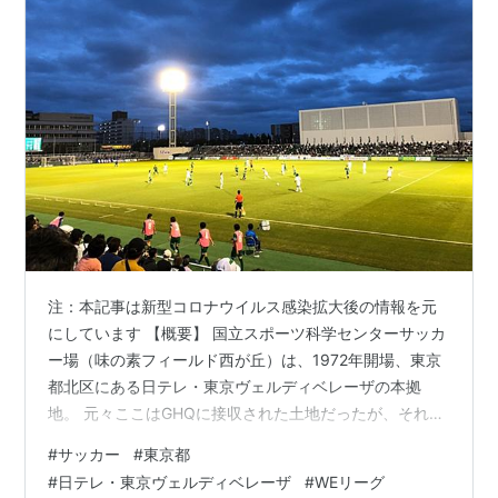
注：本記事は新型コロナウイルス感染拡大後の情報を元
にしています 【概要】 国立スポーツ科学センターサッカ
ー場（味の素フィールド西が丘）は、1972年開場、東京
都北区にある日テレ・東京ヴェルディベレーザの本拠
地。 元々ここはGHQに接収された土地だったが、それが
返還される際に国立競技場として整備されたうちの一つ
#
サッカー
#
東京都
がこのスタジアム。 現状では唯一の国立サッカー場であ
#
日テレ・東京ヴェルディベレーザ
#
WEリーグ
り、また私の知る限りはJリーグが開催できる規模の東京