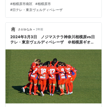
に！ステラの試合が！雨じゃない！！ そして、これだけ
#
相模原市南区
#
相模原市
何度も来ていてもちょっとレアに見える、風ベタ凪のギ
#
日テレ・東京ヴェルディベレーザ
オンスです。 晴れてれば南風だし、雨降るときは北風だ
し、それもそこそこ強いのがデフォですからね。 ステラ
の試合で影が出る…
•
さがみなみ
2年前
2024年3月3日 ノジマステラ神奈川相模原vs日
テレ・東京ヴェルディベレーザ ＠相模原ギオン
スタジアム