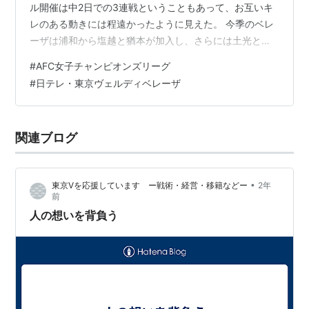
ル開催は中2日での3連戦ということもあって、お互いキ
レのある動きには程遠かったように見えた。 今季のベレ
ーザは浦和から塩越と猶本が加入し、さらには土光と隅
田も久しぶりに復帰したので、大幅に入れ替わった印象
#
AFC女子チャンピオンズリーグ
がある。個人的には好きな選手が集まってくれたので、
#
日テレ・東京ヴェルディベレーザ
ますます応援するモチベーションが高まっていた。 試合
は水原の寄せの早い守備にベレーザは手を焼き、ポゼッ
ションはするもののチャンスを作り出せない。短いパス
関連ブログ
をつなぐのだが、相手を背負った形でボールを受けてし
まって前を向けないし、ピッチ状態もよくない…
•
東京Vを応援しています ー戦術・経営・移籍などー
2年
前
人の想いを背負う