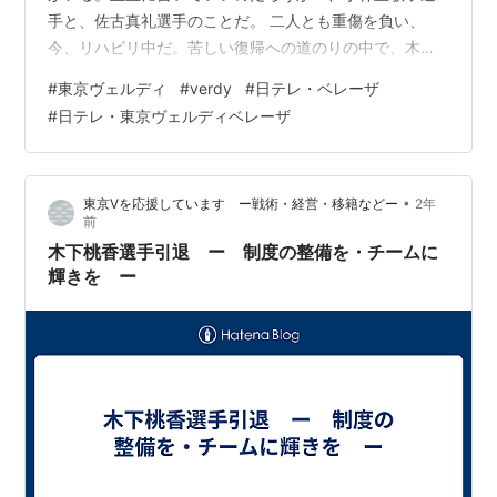
手と、佐古真礼選手のことだ。 二人とも重傷を負い、
今、リハビリ中だ。苦しい復帰への道のりの中で、木下
選手の引退を聞いて、どう考えただろう、自分のこと
#
東京ヴェルディ
#
verdy
#
日テレ・ベレーザ
を、どう考えただろう。 今、二人に呼びかける。 あなた
#
日テレ・東京ヴェルディベレーザ
たちには、大切な価値がある、それを生かして。 僕も足
の靭帯を痛めた経験があって、手術も経験した。幸い、
普通の生活を暮らすことができているが、怪我は怖い、
•
東京Vを応援しています ー戦術・経営・移籍などー
2年
そしてさらに復帰のためのリハビリは過酷だ。 自分が手
前
術を受けた時に、当時のラグビー日本代表候補…
木下桃香選手引退 ー 制度の整備を・チームに
輝きを ー