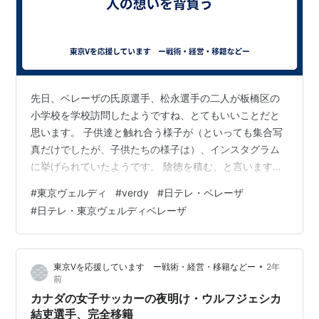
先日、ベレーザの氏原選手、松永選手の二人が板橋区の
小学校を学校訪問したようですね、とてもいいことだと
思います。 子供達と触れ合う様子が（といっても集合写
真だけでしたが、子供たちの様子は）、インスタグラム
に挙げられていたようです。 陰徳を積む、と言います。
見えないところで、人に尽くしたものが返ってくる、も
#
東京ヴェルディ
#
verdy
#
日テレ・ベレーザ
ちろん返ってくる目当てでやるわけではないのですが、
#
日テレ・東京ヴェルディベレーザ
人にいいことをすると、必ず返ってくるという譬えで
す。 ベレーザはファンミーティングなども行ったよう
で、このように人と触れ合う接点ができことはいいこと
•
東京Vを応援しています ー戦術・経営・移籍などー
2年
ではないでしょうか。 氏原選手、松永選手ともまだ若
前
く、代表への道もあると思います。ますます努力して…
カナダの女子サッカーの夜明け・ウルフジェシカ
結吏選手、完全移籍