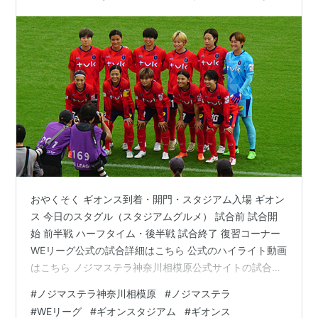
ンスタジアム
おやくそく ギオンス到着・開門・スタジアム入場 ギオン
ス 今日のスタグル（スタジアムグルメ） 試合前 試合開
始 前半戦 ハーフタイム・後半戦 試合終了 復習コーナー
WEリーグ公式の試合詳細はこちら 公式のハイライト動画
はこちら ノジマステラ神奈川相模原公式サイトの試合結
果・監督・選手コメントはこちら 予習コーナー おやくそ
#
ノジマステラ神奈川相模原
#
ノジマステラ
く ギオンス到着・開門・スタジアム入場 今日は！つい
#
WEリーグ
#
ギオンスタジアム
#
ギオンス