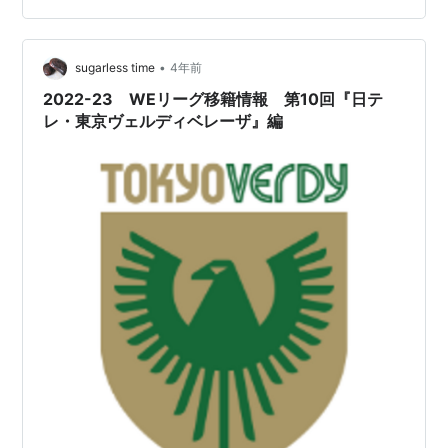
23区内唯一のサッカー場である（多分）。 収容人数は
7000人ちょっとしかないスタジアムであるが、そういっ
た長い歴史を持つゆえいろいろな試合に活用されてい
•
sugarless time
4年前
る。 なぜかこけら落としはサッカ…
2022-23 WEリーグ移籍情報 第10回『日テ
レ・東京ヴェルディベレーザ』編