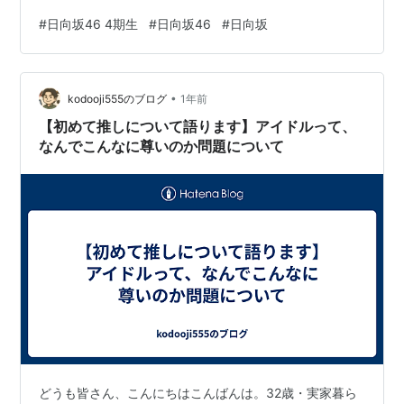
めてでした。４期生ライブは熱気がすごいというか、今
#
日向坂46 4期生
#
日向坂46
#
日向坂
まさに人気最高潮なんだなと思わせるようなガチのおひ
さまが多かったのが印象的でした。 特に最終日、ダブア
ンのあと終演放送のあとも4期生コールが止まらない状態
•
で、オーバーザレインボーの新生日向坂公演よりも熱量
kodooji555のブログ
1年前
が凄かったです！4期生ライブが開催されたら、また参加
【初めて推しについて語ります】アイドルって、
したいです！！
なんでこんなに尊いのか問題について
どうも皆さん、こんにちはこんばんは。32歳・実家暮ら