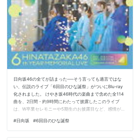
日向坂46の全てが詰まった──そう言っても過言ではな
い、伝説のライブ「6回目のひな誕祭」がついにBlu-ray
化されました。 けやき坂46時代の楽曲まで含めた全114
曲を、2日間・約9時間にわたって披露したこのライブ
は、W卒業セレモニーや5期生のお披露目など、感情が押
し寄せる場面の連続。 それが今、Blu-rayという“カタ
#
日向坂
#
6回目のひな誕祭
チ”で、何度でも繰り返し体感できるチャンスに変わりま
した。 映像でしか味わえないアングル、音、演出。そし
て、特典アクリルスタンドやブックレットまで付いた完