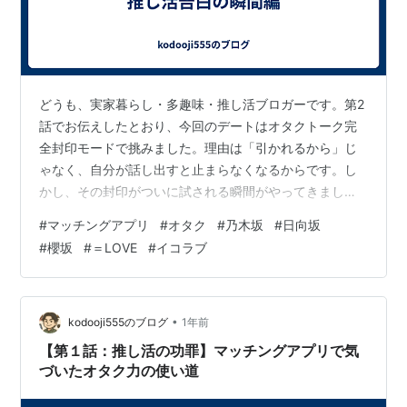
どうも、実家暮らし・多趣味・推し活ブロガーです。第2
話でお伝えしたとおり、今回のデートはオタクトーク完
全封印モードで挑みました。理由は「引かれるから」じ
ゃなく、自分が話し出すと止まらなくなるからです。し
かし、その封印がついに試される瞬間がやってきまし
た。 「趣味って何ですか？」 昼下がりのハンバーガー屋
#
マッチングアプリ
#
オタク
#
乃木坂
#
日向坂
さん。2時間ほど結婚観や過去の恋愛、仕事の話で盛り上
#
櫻坂
#
＝LOVE
#
イコラブ
がり、場は完全に和んでいました。そんなタイミング
で、相手からの一言。 「そういえば、趣味って何です
か？」 その瞬間、私の脳内でカーンとゴングが鳴る。封
印を守るか、破るか。理性「まだやめとけ」本能「開け
•
kodooji555のブログ
1年前
ろ…沼の扉を開けろ…」 逡巡の数秒が長い 相…
【第１話：推し活の功罪】マッチングアプリで気
づいたオタク力の使い道