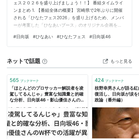
ェス２０２６を盛り上げましょう！！】 番組タイムライ
ンまとめ 1. 【番組全体の概要】 宮崎県で2年ぶりに開催
される「ひなたフェス2026」を盛り上げるため、メンバ
ーが考案した「ひなあいブース」のオリジナル企画をオ
ードリーにプレゼンする前半戦。 過去の成功実績やメン
#
日向坂
#
ひなあい
#
ひなたフェス
#
日向坂46
バー自身の「シューマイつむつむ女王」などのエピソー
ドを交えつつ、ファン（おひさま）同士の交流や絆を深
めるための様々なアイデアが出される。 定番のゲーム型
ネットで話題
もっと見る
ブースからメンバーのガヤ聞き分け、学力テストの黒歴
史展示、さらにはオードリー若林を巻き込んだ恐怖の聴
力検査シミュレーション…
565
424
ブックマーク
ブックマーク
「ほとんどのプロサッカー解説者を凌
枝野幸男さんが語る紅
駕してるんじゃ」豊富な知識量と的確
復活し、日向坂が涙を
な分析、日向坂46・影山優佳さんのW
政論（番外編）
杯での活躍が異次元