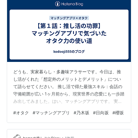
どうも、実家暮らし・多趣味アラサーです。今日は、推
し活がくれた「想定外のメリットとデメリット」につい
て語らせてください。 推し活で得た最強スキル：会話の
守備範囲が広い 1ヶ月前から、現実世界の恋愛にも一歩踏
み出してみました。はい、マッチングアプリです。 実際
にやってみて気づいたんですが…雑記ブログを書けるく
#
オタク
#
マッチングアプリ
#
乃木坂
#
日向坂
#
櫻坂
らい守備範囲が広い私、会話の引き出し量が異常なんで
すよ。 J-POP？K-POP？アイドル？→即深掘りOK 趣味
トーク？→大体のジャンルに噛める 現場話？→一晩中い
•