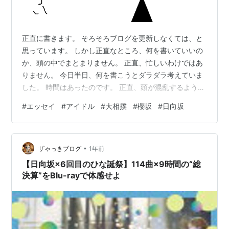
正直に書きます。 そろそろブログを更新しなくては、と
思っています。 しかし正直なところ、何を書いていいの
か、頭の中でまとまりません。 正直、忙しいわけではあ
りません。 今日半日、何を書こうとダラダラ考えていま
した。 時間はあったのです。 正直、頭が混乱するような
出来事があったわけでもありません。 今だって心穏やか
#
エッセイ
#
アイドル
#
大相撲
#
櫻坂
#
日向坂
に、大相撲中継を見ています。 熱海富士、勝ち越しでき
てとても嬉しそうです。 放送学科卒ですが、正直あまり
テレビは観ていませんでした 正直、今日の晩御飯は鰻で
•
す。 贈り物としていただいた浜名湖産の上物です。 鰻は
ザゃっきブログ
1年前
大好物です。楽しみです。 ところがどっこい、お昼の冷
【日向坂×6回目のひな誕祭】114曲×9時間の“総
やし中華を食べ過ぎました…
決算”をBlu-rayで体感せよ