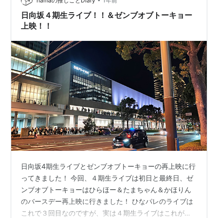
ける 特にアイドル・K-POPは、推し活してて良かったと
hamaの推しごとDiary
1年前
思える瞬間が多すぎる。これまでのオタク活動が丸ごと
日向坂４期生ライブ！！＆ゼンブオブトーキョー
会話スキルに転換されて…
上映！！
日向坂4期生ライブとゼンブオブトーキョーの再上映に行
ってきました！ 今回、４期生ライブは初日と最終日、ゼ
ンブオブトーキョーはひらほー＆たまちゃん＆かほりん
のバースデー再上映に行きました！ ひなパレのライブは
これで３回目なのですが、実は４期生ライブはこれが初