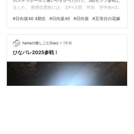
川ステラボールで通いやすかったので、3組ゼンブ参戦し
ました。 座席位置的には、２F×２回、1F左、1F中央×2
回、1F右×2回でした。 アニメの第１シリーズを舞台化し
#
日向坂46 4期生
#
日向坂46
#
日向坂
#
五等分の花嫁
ているので、公演前日に６時間かけてアニメをゼンブ見
ました。 ♦チーム ♦チームは、アニメによく似せてるリア
ルさが特徴的でした。特に、すみれちゃんの三玖がまん
•
まアニメという感じで、よく作品研究してるなと思いま
hamaの推しごとDiary
1年前
した。 あと、りおたむの二乃がまあまあツ…
ひなパレ2025参戦！