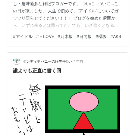
し・趣味過多な雑記ブロガーです。 ついに…ついに…こ
の日が来ました。 人生で初めて、“アイドル”についてガ
ッツリ語らせてください！！！ ブログを始めた瞬間か
ら、いずれ来るとは思ってた。でも、いざ書くとなると
語りが止まらん。もはや手がキーボードを追い越してま
#
アイドル
#
＝LOVE
#
乃木坂
#
日向坂
#
櫻坂
#
AKB
す。 【原点】全ては「ヘビーローテーション」から始ま
った あれは中学生だったか高校生だったか…。気づけば
私は、テレビの前でAKB48の「会いたかった」を口ずさ
•
み、「推し」という概念をまだ知らないまま、大島優子
ダンディ男バニーの限界手記
1年前
に心を撃ち抜かれていました。 あの瞬間が、オタクの胎
誰よりも正直に書く回
動だったと今なら言える。 【青春…