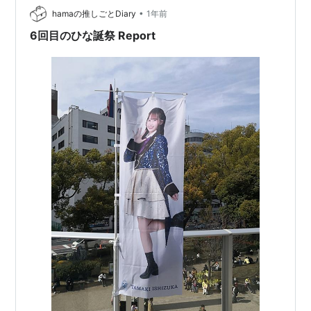
•
全生産限定盤。 この記事では、このBlu-rayの魅力や内容
hamaの推しごとDiary
1年前
のボリューム、そして買うべき理由を、未購入の方にも
6回目のひな誕祭 Report
わかりやす…