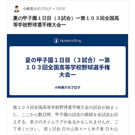
形の2番手・滝口琉偉投手が投じた142キロ直球に詰ま
•
り、遊ゴロに倒れ試合終了のサイレンが球場に響き渡っ
小林英介のブログ
5年前
た。 1991年に27歳の若さで監督に就任。2013年の選抜
夏の甲子園１日目（３試合）ー第１０３回全国高
優勝など、これまで…
等学校野球選手権大会ー
第１０３回全国高等学校野球選手権大会の試合が始まっ
た。ここから数日間、甲子園の試合の模様を全試合お伝
えする。多少のタイムラグがあるかもしれませんが、ご
了承ください。 第１試合 日大山形４ー１米子東 日大山