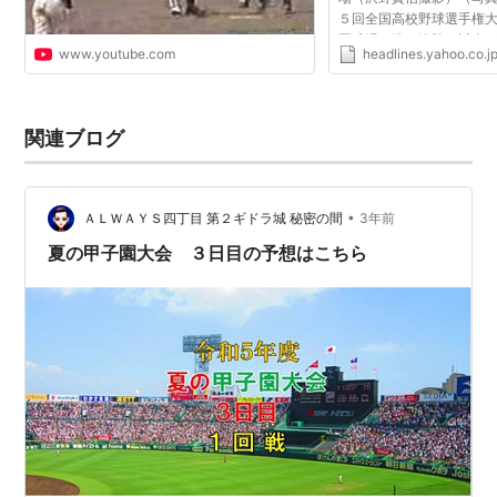
５回全国高校野球選手権
園球場で準々決勝４試合
www.youtube.com
headlines.yahoo.co.j
（岩手）と日大山形が準
東北勢２校が４強入...
関連ブログ
•
ＡＬＷＡＹＳ四丁目 第２ギドラ城 秘密の間
3年前
夏の甲子園大会 ３日目の予想はこちら