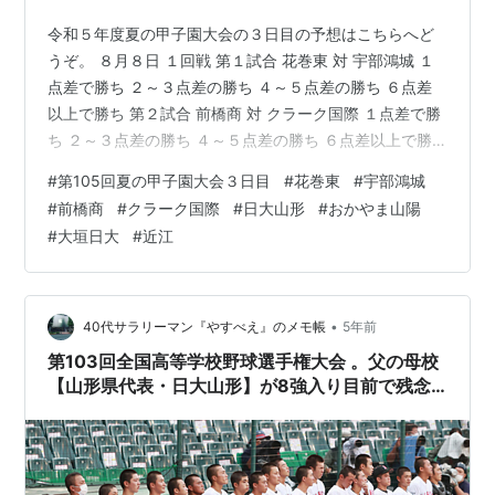
令和５年度夏の甲子園大会の３日目の予想はこちらへど
うぞ。 ８月８日 １回戦 第１試合 花巻東 対 宇部鴻城 １
点差で勝ち ２～３点差の勝ち ４～５点差の勝ち ６点差
以上で勝ち 第２試合 前橋商 対 クラーク国際 １点差で勝
ち ２～３点差の勝ち ４～５点差の勝ち ６点差以上で勝
ち 第３試合 日大山形 対 おかやま山陽 １点差で勝ち ２～
#
第105回夏の甲子園大会３日目
#
花巻東
#
宇部鴻城
３点差の勝ち ４～５点差の勝ち ６点差以上で勝ち 第４
#
前橋商
#
クラーク国際
#
日大山形
#
おかやま山陽
試合 大垣日大 対 近 江 １点差で勝ち ２～３点差の勝ち
#
大垣日大
#
近江
４～５点差の勝ち ６点差以上で勝ち 締切りは８日午前７
時です。 予想を済ませたらギドラのお城に戻ってお知ら
せ下さい。
•
40代サラリーマン『やすべえ』のメモ帳
5年前
第103回全国高等学校野球選手権大会 。父の母校
【山形県代表・日大山形】が8強入り目前で残念
ながら敗退…。