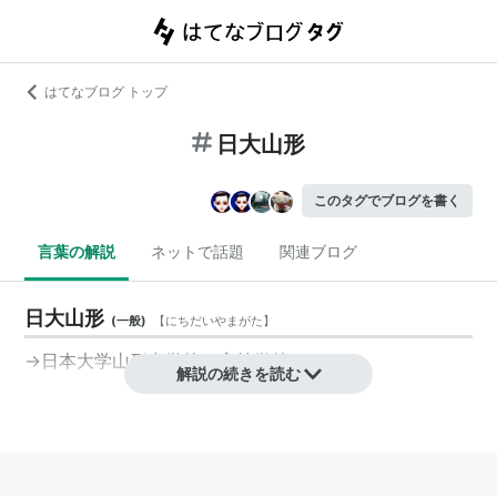
はてなブログ トップ
日大山形
このタグでブログを書く
言葉の解説
ネットで話題
関連ブログ
日大山形
(
一般
)
【
にちだいやまがた
】
→
日本大学山形中学校・高等学校
解説の続きを読む