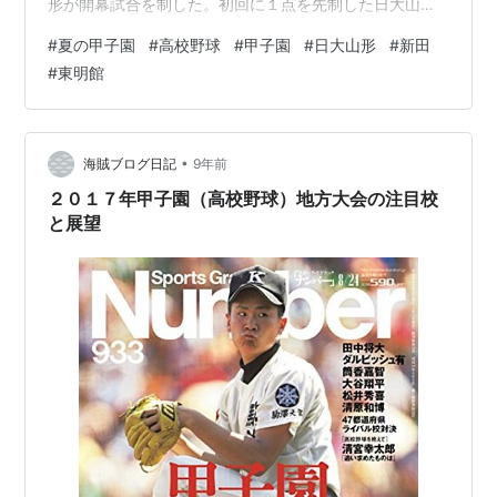
形が開幕試合を制した。初回に１点を先制した日大山形
は３回、佐藤・伊藤の連続タイムリーで２点を追加し３
#
夏の甲子園
#
高校野球
#
甲子園
#
日大山形
#
新田
ー０とリードを広げ、６回にも斎藤のタイムリーで４－
#
東明館
１として勝負を決めた。日大山形先発の斎藤はヒットを
許すものの、要所を締めて８回無失点だった。 一方敗れ
た米子東は、初回のチャンスを生かせず、相手に先制さ
れて流れを失った。 米子東、長尾選手「大応援団の前で
•
海賊ブログ日記
9年前
野球ができるのは幸せだと思った。応援が力と…
２０１７年甲子園（高校野球）地方大会の注目校
と展望