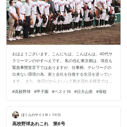
おはようございます。こんにちは。こんばんは。40代サ
ラリーマンのやすべえです。 私の住む東京都は、現在も
緊急事態宣言下ではありますが、仕事柄、テレワークの
出来ない環境の為、家と会社を往復する生活を送ってい
ます。 また、休日だからといって動き回れる状況ではな
いため、自ずと行動範囲が狭くなり、新しい話しのネタ
#
高校野球
#
甲子園
#
ベスト16
#
日大山形
#
母校
を手に入れる機会も残念ながら無くなってきます…。涙
とは言うものの、折角続いている連続更新を1年を超えた
直後に止めるのも何なので、今回は、昨日開会式を向か
•
えたパラリンピックの話しではなく、8月9日（月）から
ぼくらのサイトⅢ
5年前
開幕している第103回全国高等学校野球選手権大会 の話
高校野球あれこれ 第6号