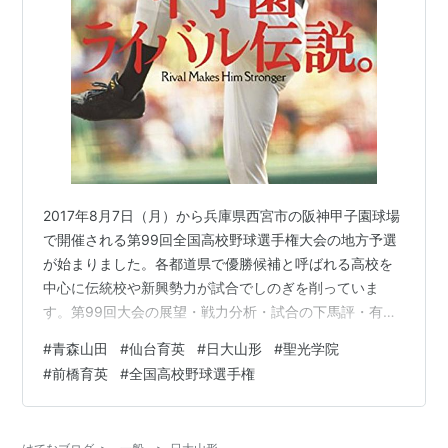
2017年8月7日（月）から兵庫県西宮市の阪神甲子園球場
で開催される第99回全国高校野球選手権大会の地方予選
が始まりました。各都道県で優勝候補と呼ばれる高校を
中心に伝統校や新興勢力が試合でしのぎを削っていま
す。第99回大会の展望・戦力分析・試合の下馬評・有力
選手の評価・トーナメント優勝予想とともに、予選を勝
#
青森山田
#
仙台育英
#
日大山形
#
聖光学院
ち抜いた優勝校（甲子園出場校）も一覧にしてまとめま
#
前橋育英
#
全国高校野球選手権
した。