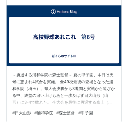
しについて書きたいと思います。 因…
～勇退する浦和学院の森士監督～ 夏の甲子園、本日は天
候に恵まれ4試合を実施。 全49校最後の登場となった浦
和学院（埼玉）。県大会決勝から3週間と実戦から遠ざか
る中、終盤の追い上げもあと一歩及ばず日大山形（山
形）に3-4で敗れた。 今大会を最後に勇退する森士（も
り・おさむ）監督は30年間の監督生活に別れを告げた。
#
日大山形
#
浦和学院
#
森士監督
#
甲子園
1点を追う9回。2本の安打と四球で2死満塁、打席には4
番・吉田瑞樹捕手（3年）と舞台は整った。だが、日大山