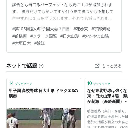
試合とも当てるパーフェクトなら更に１点が追加されま
す。 勝敗だけでも良いですが何点差で勝つかも予想して
的中すれば１点をプラスします。外れても減点されませ
んので安心してどうぞ。点差の予想はしてもしなくても
#
第105回夏の甲子園大会３日目
#
花巻東
#
宇部鴻城
自由です。 ８月８日 １回戦 第１試合 花巻東 対 宇部鴻城
#
前橋商
#
クラーク国際
#
日大山形
#
おかやま山陽
１点差で勝ち ２～３点差の勝ち ４～５点差の勝ち ６点
#
大垣日大
#
近江
差以上で勝ち 第２試合 前橋商 対 クラーク国際 １点差で
勝ち ２～３点差の勝ち ４～５点差の勝ち ６点差以上で
勝ち 第３試合 日大山形 対 おかやま山陽 １点差で勝ち ２
ネットで話題
もっと見る
～３点…
14
10
ブックマーク
ブックマーク
甲子園 高校野球 日大山形 ドラクエ3の
なぜ東北野球は強くな
演奏
東・日大山形４強 県
が刺激 （産経新聞） - 
ス
明徳義塾（高知）を破り
の準決勝進出を果たした
北勢の活躍が目立つ大会
場（沢野貴信撮影）（写真