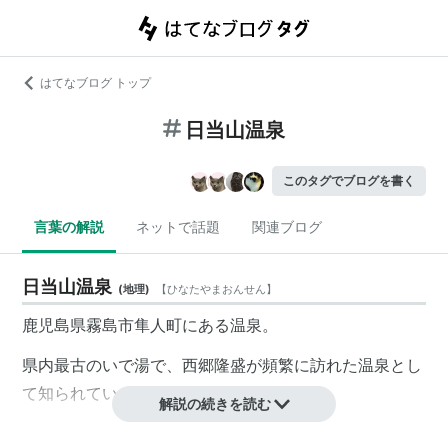
はてなブログ トップ
日当山温泉
このタグでブログを書く
言葉の解説
ネットで話題
関連ブログ
日当山温泉
(
地理
)
【
ひなたやまおんせん
】
鹿児島県霧島市隼人町にある温泉。
県内最古のいで湯で、西郷隆盛が頻繁に訪れた温泉とし
て知られている。
解説の続きを読む