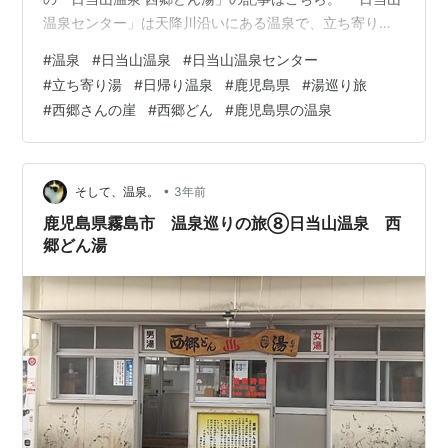
温泉センター」は天降川沿いにある温泉で、立ち寄り湯
だけでなく宿泊も出来る施設です。 素泊まり3700円（税
#
温泉
#
日当山温泉
#
日当山温泉センター
込み）、1泊朝食付4200円（税込み）、1泊2食付き5250
#
立ち寄り湯
#
日帰り温泉
#
鹿児島県
#
湯巡り旅
円（税込み)と、とてもリーズナブルな価格で宿泊が出来
#
西郷さんの崖
#
西郷どん
#
鹿児島県の温泉
ます。 建物の前には「西郷さんの崖」があります。 西郷
隆盛がこの崖の下に筵（むしろ）を敷いて、よく草鞋を
作っていたそうです。 建物に入ると、広いロビーがあり
ます。正面に…
•
そして、温泉。
3年前
鹿児島県霧島市 温泉巡りの旅⑧日当山温泉 西
郷どん湯