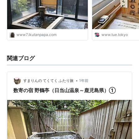
www7.ikutanpapa.com
www.tue.tokyo
関連ブログ
•
すまりんの てくてく ふたり旅
1年前
数寄の宿 野鶴亭（日当山温泉～鹿児島県）①