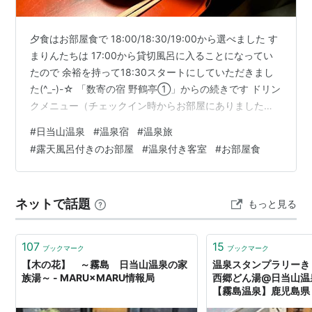
夕食はお部屋食で 18:00/18:30/19:00から選べました す
まりんたちは 17:00から貸切風呂に入ることになってい
たので 余裕を持って18:30スタートにしていただきまし
た(^_-)-☆ 「数寄の宿 野鶴亭①」からの続きです ドリン
クメニュー（チェックイン時からお部屋にありました）
すまきは「今月のお任せ焼酎」 銘柄は 薩摩茶屋（芋焼
#
日当山温泉
#
温泉宿
#
温泉旅
酎）でした メニューには 360ml 1650円とだけ書かれて
#
露天風呂付きのお部屋
#
温泉付き客室
#
お部屋食
いましたが 半量の1合も選べたので 1合で ロックにして
いただきました 料金は さすがに半額とまではいきません
でしたが 1100円でした くせがなくて飲みやすい焼酎だ
ネットで話題
もっと見る
ったそうです 「鉄瓶が重…
107
15
ブックマーク
ブックマーク
【木の花】 ～霧島 日当山温泉の家
温泉スタンプラリーきり
族湯～ - MARU×MARU情報局
西郷どん湯@日当山温
【霧島温泉】鹿児島県 - 