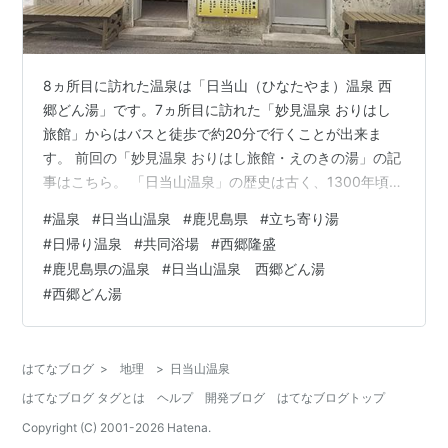
8ヵ所目に訪れた温泉は「日当山（ひなたやま）温泉 西
郷どん湯」です。7ヵ所目に訪れた「妙見温泉 おりはし
旅館」からはバスと徒歩で約20分で行くことが出来ま
す。 前回の「妙見温泉 おりはし旅館・えのきの湯」の記
事はこちら。 「日当山温泉」の歴史は古く、1300年頃に
開湯した鹿児島県最古の温泉です。鹿児島の英雄・西郷
#
温泉
#
日当山温泉
#
鹿児島県
#
立ち寄り湯
隆盛や小松帯刀、坂本龍馬など歴史的な偉人も多く訪れ
#
日帰り温泉
#
共同浴場
#
西郷隆盛
た温泉地です。 「西郷どん湯」は「日当山温泉」の中で
#
鹿児島県の温泉
#
日当山温泉 西郷どん湯
最も古くからある温泉で、「元湯」と呼ばれていた地元
#
西郷どん湯
の方も多く利用する共同浴場です。 温泉施設の前には素
泊まりできる宿泊施設があり、宿泊すると何回でも無料
で温泉が楽しめます。しかも1泊1…
はてなブログ
>
地理
>
日当山温泉
はてなブログ タグとは
ヘルプ
開発ブログ
はてなブログトップ
Copyright (C) 2001-
2026
Hatena.