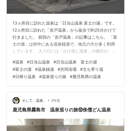
13ヵ所目に訪れた温泉は「日当山温泉 富士の湯」です。
12ヵ所目に訪れた「岩戸温泉」から徒歩で約25分かけて
行きました。 前回の「岩戸温泉」の記事はこちら。 「富
士の湯」は街中にある温泉銭湯で、地元の方が多く利用
しています。 入り口には「かけ流し温泉」の掲示が。温
泉への期待値が上がります。 建物の中に入り、右側にあ
#
温泉
#
日当山温泉
#
日当山温泉 富士の湯
る靴箱に靴を入れ、左側にある受付で入浴料を支払いま
#
富士の湯
#
温泉銭湯
#
共同浴場
#
立ち寄り湯
す。 入浴料： 大人（中学生以上）350円 小人（小学生以
#
日帰り温泉
#
温泉巡りの旅
#
鹿児島県の温泉
下）150円 営業時間：14時～22時半 定休日：不定休 受
付から男女別の入り口の前は広々とした休憩所があり、
入浴後もゆっくりと出来ます。 脱衣所は少々、レトロな
雰囲気がありま…
•
そして、温泉。
3年前
鹿児島県霧島市 温泉巡りの旅⑩侏儒どん温泉