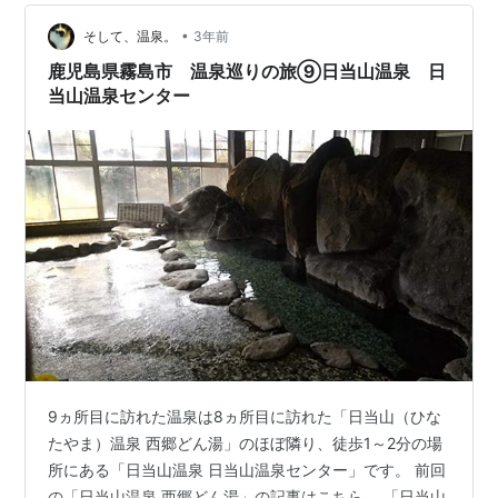
建物の入り口に番台のようなものがありますが、ここに
は誰もいなくて、建物の中に受付が…
•
そして、温泉。
3年前
鹿児島県霧島市 温泉巡りの旅⑨日当山温泉 日
当山温泉センター
9ヵ所目に訪れた温泉は8ヵ所目に訪れた「日当山（ひな
たやま）温泉 西郷どん湯」のほぼ隣り、徒歩1～2分の場
所にある「日当山温泉 日当山温泉センター」です。 前回
の「日当山温泉 西郷どん湯」の記事はこちら。 「日当山