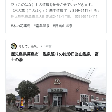
花（このはな）】の情報を紹介させていただきます。
【木の花（このはな）】基本情報 〒 ：899-5111 住 所：
鹿児島県霧島市隼人町姫城2-43-1 TEL：(0995)43-1113
営業時間：10:00〜23:00 定休日：第4木曜日 鹿児島県内
#
木の花霧島
#
霧島温泉
#
日当山温泉
でも古い歴史を日当山(ひなたやま）温泉郷。 美肌効果の
あるナトリウム一炭酸水素塩のお湯が肌の不要な角質や
汚れを取り、 肌をツルツルにしてくれます。 湯の温度は
•
高く、露天と足湯は源泉100％かけ流し温泉。 地下水を
そして、温泉。
3年前
混ぜたい方はお好みで温度を…
鹿児島県霧島市 温泉巡りの旅⑬日当山温泉 富
士の湯