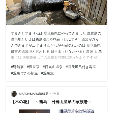
すまきとすまりんは 鹿児島県にやってきました 鹿児島の
温泉地といえば霧島温泉や指宿（いぶすき）温泉が浮か
んできますが... すまりんたちが今回訪れたのは 鹿児島県
最古の温泉地と言われる 日当山（ひなたやま）温泉 ♨ 幕
末には 西郷隆盛もこの温泉を頻繁に訪れたようです 伝説
によれば ... 生まれつき（ふにゃふにゃで）立つことがで
#
野鶴亭
#
温泉宿
#
日当山温泉
#
露天風呂付き客室
きなかった 蛭子命 ヒルコノミコト (＝後の恵比須さま
#
温泉付きの部屋
#
温泉旅
✨）を その両親であるイザナギとイザナミが この地に送
り 療養させたといわれます♨ 一方では 蛭子命は 早々に
船に乗せられ捨てられてしまったとも言われます💦 本日
のお宿は鹿児島空港に近いので着陸ルート上空から望む
•
MARU×MARU情報局
1年前
こと…
【木の花】 ～霧島 日当山温泉の家族湯～