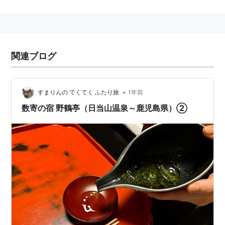
アクセス
鉄道：日豊本線隼人駅下車、バスで10分。または肥
薩線日当山駅下車、徒歩5分。
関連ブログ
車：九州自動車道溝辺鹿児島空港ICより15分。
•
すまりんの てくてく ふたり旅
1年前
数寄の宿 野鶴亭（日当山温泉～鹿児島県）②