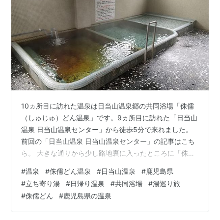
10ヵ所目に訪れた温泉は日当山温泉郷の共同浴場「侏儒
（しゅじゅ）どん温泉」です。9ヵ所目に訪れた「日当山
温泉 日当山温泉センター」から徒歩5分で来れました。
前回の「日当山温泉 日当山温泉センター」の記事はこち
ら。 大きな通りから少し路地裏に入ったところに「侏儒
どん温泉」があります。 名前の由来 「侏儒どん温泉」の
#
温泉
#
侏儒どん温泉
#
日当山温泉
#
鹿児島県
名前は藩政時代日当山の地頭だった「徳田大兵衛」とい
#
立ち寄り湯
#
日帰り温泉
#
共同浴場
#
湯巡り旅
う頭の回転が早く、男気があり、ユーモアのある愛嬌あ
#
侏儒どん
#
鹿児島県の温泉
る人物の愛称「侏儒どん」から名づけられています。ち
なみに「侏儒」は身体の小さい人を意味するそうです。