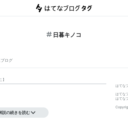
日暮キノコ
連ブログ
こ
】
はてな
はてな
はてな
Copyrig
解説の続きを読む