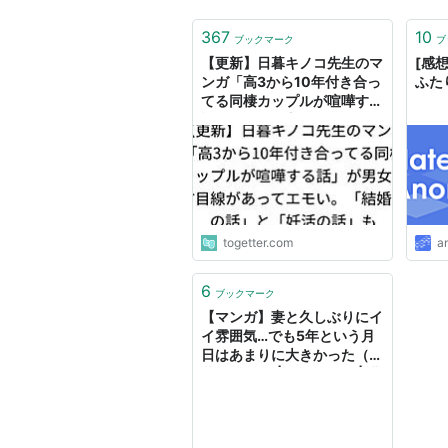
367
10
ブックマーク
ブ
【更新】日暮キノコ先生のマ
[感
ンガ「高3から10年付き合っ
ふた
てる同棲カップルが喧嘩する
話」が男女双方目線があって
エモい。「結婚後の話」と
「妊活の話」も
togetter.com
a
6
ブックマーク
【マンガ】妻と久しぶりにイ
イ雰囲気…でも5年という月
日はあまりに大きかった（日
暮 キノコ） | マネー現代 | 講
談社