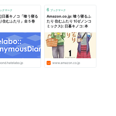
6
ックマーク
ブックマーク
想]日暮キノコ「喰う寝る
Amazon.co.jp: 喰う寝るふ
り住むふたり」全５巻
たり 住むふたり 1(ゼノンコ
ミックス): 日暮キノコ: 本
nond.hatelabo.jp
www.amazon.co.jp