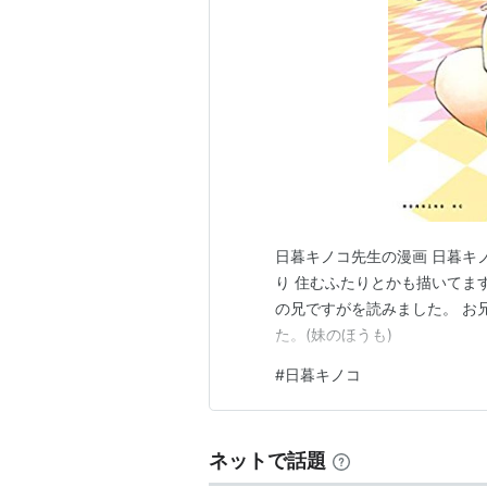
日暮キノコ先生の漫画 日暮キ
り 住むふたりとかも描いてま
の兄ですがを読みました。 お
た。(妹のほうも)
#
日暮キノコ
ネットで話題