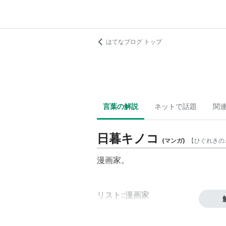
はてなブログ トップ
言葉の解説
ネットで話題
関
日暮キノコ
(
マンガ
)
【
ひぐれきの
漫画家。
リスト::漫画家