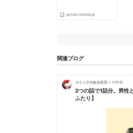
gendai.ismedia.jp
関連ブログ
•
コミックのある生活
14年前
2つの話で1話分。男性
ふたり】