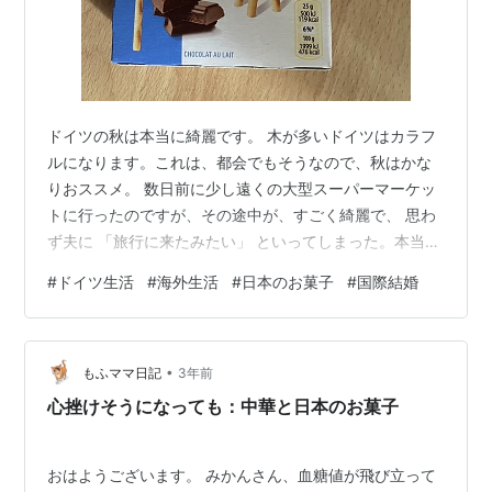
ドイツの秋は本当に綺麗です。 木が多いドイツはカラフ
ルになります。これは、都会でもそうなので、秋はかな
りおススメ。 数日前に少し遠くの大型スーパーマーケッ
トに行ったのですが、その途中が、すごく綺麗で、 思わ
ず夫に 「旅行に来たみたい」 といってしまった。本当に
綺麗です。 東京にいたときは季節を感じることがなく、
#
ドイツ生活
#
海外生活
#
日本のお菓子
#
国際結婚
気が付いたらもう夏か冬かという感じでしたが、ドイツ
では季節を感じます。 写真撮りたかったけど、珍しくス
マホを忘れていました（汗） ところで、ここ最近、煎餅
•
が食べたくて、注文しようかと思っていたのですが、煎
もふママ日記
3年前
餅を見つけました。煎餅はたまに売られていることがあ
心挫けそうになっても：中華と日本のお菓子
るけど、たまになので、食べたくても…