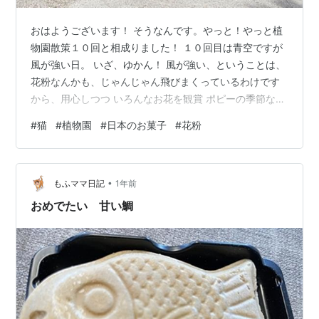
おはようございます！ そうなんです。やっと！やっと植
物園散策１０回と相成りました！ １０回目は青空ですが
風が強い日。 いざ、ゆかん！ 風が強い、ということは、
花粉なんかも、じゃんじゃん飛びまくっているわけです
から、用心しつつ いろんなお花を観賞 ポピーの季節なん
ですね～。 この度、ひょんなことから植物園散策をする
#
猫
#
植物園
#
日本のお菓子
#
花粉
ことになったわけですが、植物園て、あれですね。 立て
続けに来ても あまり変化がない 当たり前のことではあり
ますが、植物さんの方にも、季節の事情というものがあ
•
りますものね。これが、月一くらいで来れれば、ちょっ
もふママ日記
1年前
と変化があって、更に楽しいかもな、と思っているので
おめでたい 甘い鯛
す。 見事な藤棚 ここを借りて…