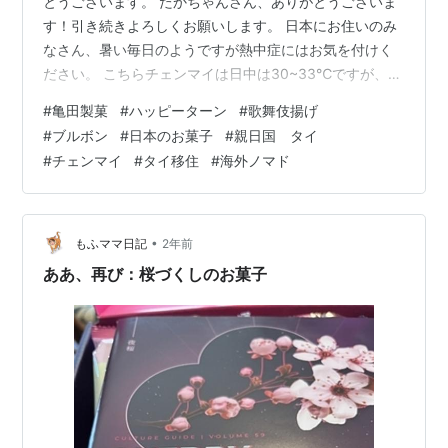
とうございます。 たかちゃんさん、ありがとうございま
す！引き続きよろしくお願いします。 日本にお住いのみ
なさん、暑い毎日のようですが熱中症にはお気を付けく
ださい。 こちらチェンマイは日中は30~33℃ですが、屋
内にいる分にはエアコンなしでも大丈夫です。 ７月も半
#
亀田製菓
#
ハッピーターン
#
歌舞伎揚げ
ばを過ぎましたが、私は扇風機のみでエアコンはほとん
#
ブルボン
#
日本のお菓子
#
親日国 タイ
ど点けていません。 さて、主食はお弁当＆おかずの毎日
#
チェンマイ
#
タイ移住
#
海外ノマド
です。 実は、私はそれ以外のおやつも案外食べているん
ですよ💦 色々食べるんですが、最近ドはまりしたのが日
本ではおなじみの米菓です。 米菓、米と言えば私の地元
の新潟県です。 地元新…
•
もふママ日記
2年前
ああ、再び：桜づくしのお菓子