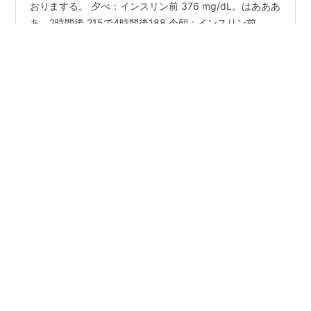
おはようございます。 みかんさん、血糖値が飛び立って
おりまする。 夕べ：インスリン前 376 mg/dL。はあああ
あ。2時間後 215で4時間後188 今朝：インスリン前