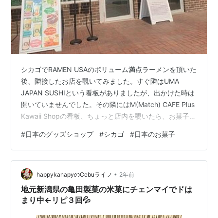
シカゴでRAMEN USAのボリューム満点ラーメンを頂いた
後、隣接したお店を覗いてみました。すぐ隣はUMA
JAPAN SUSHIという看板がありましたが、出かけた時は
開いていませんでした。その隣にはM(Match) CAFE Plus
Kawaii Shopの看板、ちょっと店内を覗いたら、お菓子や
キャラクターグッズ、そしてカフェラテとかドリンクが
#
日本のグッズショップ
#
シカゴ
#
日本のお菓子
飲めるコーナーもあって、オープンしたばかりのようで
す。日本のお菓子が沢山あって、イチゴチョコパイとか
美味しそうなのを買って帰りました。
•
happykanapyのCebuライフ
2年前
地元新潟県の亀田製菓の米菓にチェンマイでドは
まり中←リピ３回💦