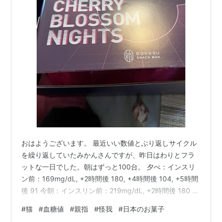
おはようございます。 最近いい数値とぶり返しサイクル
を繰り返していたみかんさんですが、昨日はわりとフラ
ットな一日でした。朝はずっと100台。 夕べ：インスリ
ン前：169mg/dL, +2時間後 180, +4時間後 104, +5時間
後 91 今朝：インスリン前：219mg/dL, +2時間後 180 穏
やかなカーブは嬉しいですね。 みかんは穏やかな子なの
#
猫
#
血糖値
#
親指
#
怪我
#
日本のお菓子
よ おっと、そうきましたか。結構気ぃの強い子なんです