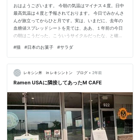
おはようございます。 今朝の気温はマイナス４度。日中
最高気温は４度と予報されております。 今日でみかんさ
んが旅立ってからひと月です。実は、いまだに、去年の
血糖値スプレッドシートを見ては、ああ、１年前の今日
の朝はこうだった、こういうサイクルだったな、と確認
し続けてるワタクシです。 まま、シツコイよ はい、すみ
#
猫
#
日本のお菓子
#
サラダ
ません。習慣がなかなか抜けなくて。 昨日、ようやっ
と、例のスープを片付けることができました。酵素のお
かげか、問題は全くなし。 今日のサラダ ほうれん草中心
•
に、レタス、マッシュルーム、りんご、ドライクランベ
レキシン丼 in レキシントン ブログ
2年前
リーとピーカンナッツ。リンゴ酢ベースのドレッシング
Ramen USAに隣接してあったM CAFE
です。 食後のおやつに、日本からサブス…