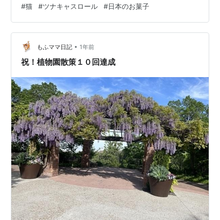
#
猫
#
ツナキャスロール
#
日本のお菓子
に、アメリカ的おふくろの味（おやじ、でもよい）ツナ
キャスロールを作ることに。もうこれは、テキトーの簡
単レシピでして キャンベルのクリームマッシュルームス
•
ープの素とミルク うちは、ワタクシの乳糖関係のため、
もふママ日記
1年前
アーモンドMalk（哺乳類の乳、以外のものをミルクと呼
祝！植物園散策１０回達成
ぶのはけしからん、と言う人がいる…