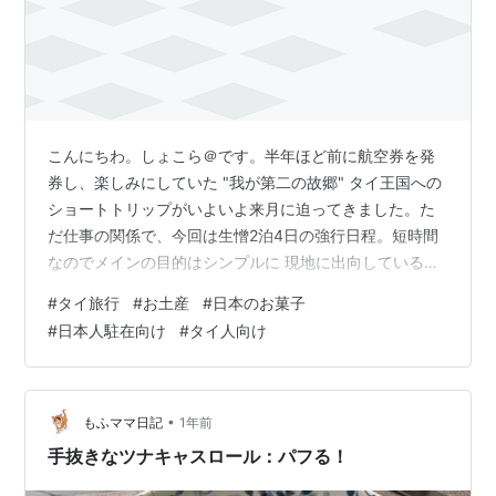
こんにちわ。しょこら＠です。半年ほど前に航空券を発
券し、楽しみにしていた "我が第二の故郷" タイ王国への
ショートトリップがいよいよ来月に迫ってきました。た
だ仕事の関係で、今回は生憎2泊4日の強行日程。短時間
なのでメインの目的はシンプルに 現地に出向している前
職メーカーの日本人同僚と食事＆飲みながら 同じく前職
#
タイ旅行
#
お土産
#
日本のお菓子
で、私の駐在時一緒に働いていたタイ人の同僚と食事を
#
日本人駐在向け
#
タイ人向け
しながら 近況を語らい合うこと、です。そしてサブ目的
として現地飯を堪能したり大好きなフットマッサージを
してもらったり（もちろん普通の足のほうですよ←）あ
とはお土産をたくさん買い込んだり、みたいな。今回は
•
もふママ日記
1年前
私1人だけだしせいぜい5～6時間程度…
手抜きなツナキャスロール：パフる！