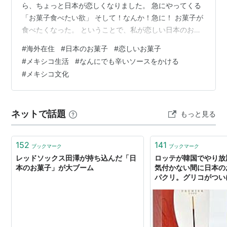
ら、ちょっと日本が恋しくなりました。 急にやってくる
「お菓子食べたい欲」 そして！なんか！急に！ お菓子が
食べたくなった。 ということで、私が恋しい日本のお菓
子たち。 恋しいお菓子リスト ・パイの実・ふんわり名人
#
海外在住
#
日本のお菓子
#
恋しいお菓子
きなこ餅・こつぶっこ・しみチョコ・ロングポテト・雪
#
メキシコ生活
#
なんにでも辛いソースをかける
見大福（冬限定だけど）・えび満月・アルフォート・そ
#
メキシコ文化
してミスド全部 あぁぁぁぁぁぁ！ 食べたい！！！ 日本
のお菓子ってすごい 改めて思うんですけど、 日本のお菓
子って完成度が高すぎる。 パッケージも、味も、見た目
ネットで話題
もっと見る
も、全…
152
141
ブックマーク
ブックマーク
レッドソックス田澤が持ち込んだ「日
ロッテが韓国でやり放
本のお菓子」が大ブーム
気付かない間に日本の
パクリ。グリコがついに
ュース(ﾉ∀`)