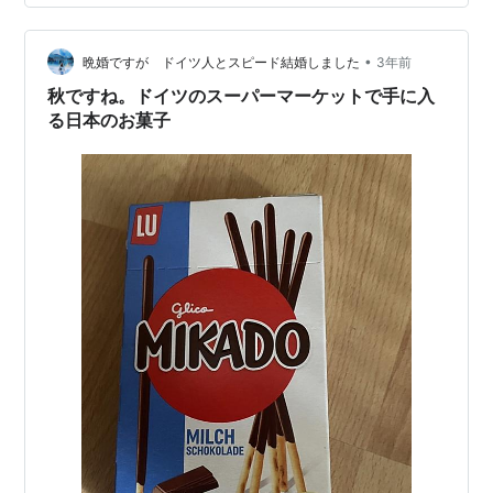
けどね、こう見えて。 先日マンゴーを切っている時に、
ついでに自分の親指の腹を切腹してしまったワタクシ。
•
ずーっとバンドエイドを貼り、テニスの時はその上から
晩婚ですが ドイツ人とスピード結婚しました
3年前
メディカルテープでぐるぐる巻きにしてい…
秋ですね。ドイツのスーパーマーケットで手に入
る日本のお菓子