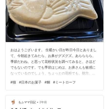
おはようございます。 生暖かい日が昨日今日とありまし
て、今朝起きてみたら、お鼻がグズグズ。あらららら、
季節だわね、と思って花粉状況を調べてみると、さほど
でもないのです。でも季節はじめは、お鼻さんも敏感に
なっているのでしょう、ちょっとの花粉でも、朝方、ツ
ツーってさらさら系なるお鼻グズグズが出ちゃう季節で
#
猫
#
日本のお菓子
#
鯛
#
ミートローフ
すね。 花粉さんはどこかな 退治してくれませんか、ゆず
君。 お鼻はぐずぐずしてても、仕事はせんとなりませ
ぬ。週初め、月曜日は特に忙しい日なのです。だからお
•
夕飯は手抜きの、これも、前に作って冷凍してあった ミ
もふママ日記
2年前
ートローフ こういうの、本当に助かります。 そして、晩