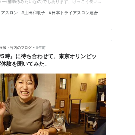
ラー(補助係みたいなの)でもあります。けっこう長い
ンに挑戦しだしてからなので、数年間、ハンドラーを務め
イアスロン
#
土田和歌子
#
日本トライアスロン連合
ラリンピックを最後に、土田さんがトライアスロンを引退
•
根誠・竹内のブログ
5年前
で5時』に待ち合わせて、東京オリンピッ
実体験を聞いてみた。