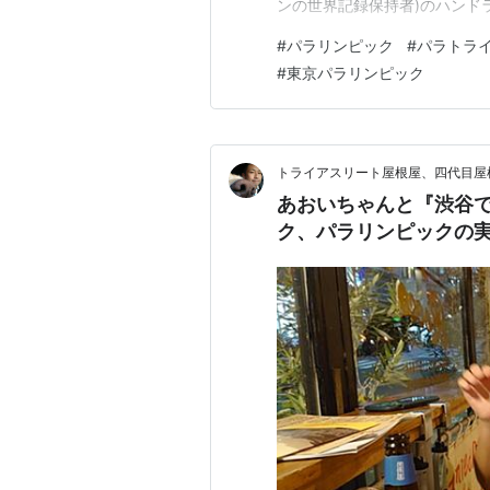
ンの世界記録保持者)のハンド
間、土田さんがトライアスロ
#
パラリンピック
#
パラトラ
ていましたが、東京2020パ
#
東京パラリンピック
する(陸上選手に…
トライアスリート屋根屋、四代目屋
あおいちゃんと『渋谷
ク、パラリンピックの