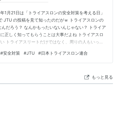
年1月21日は「トライアスロンの安全対策を考える日」
k で JTU の投稿を見て知ったのだがｗ トライアスロンの
なんだろう？ なんかもったいないんじゃない？ トライア
に正しく知ってもらうことは大事だよね トライアスロ
い トライアスリートだけではなく、周りの人もいっし
 今シーズンもみんな安全にトライアスロンを楽しみま
#
安全対策
#
JTU
#
日本トライアスロン連合
全対策を考える日 これってなんだろう？ 日本トライアス
もっと見る