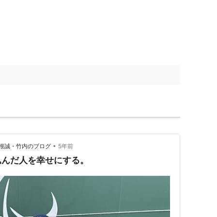
•
根誠・竹内のブログ
5年前
込んだ人を幸せにする。