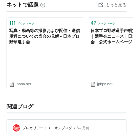
7
井
ネットで話題
もっと見る
真相を語る。 一野球人だったものが、大きな親会社にタ
代
貴
浩
テをついて交渉を始める。最初は大人と子供のケンカ如
く相手にもされなった、食い下がり食い下…
111
47
ブックマーク
ブックマーク
写真・動画等の撮影および配信・送信
日本プロ野球選手声明
このほか、各球団ごとに選手会長が存在する。
規程についての当会の見解 - 日本プロ
｜選手会ニュース｜日
野球選手会
会 公式ホームページ
*1
:
選手会会長は、大学出身か社会人経験者が務め、ほと
んどの場合、選手が引退まで務める事が慣習となってい
る。また、セ・リーグ出身の選手が務めているが、パ・
リーグの選手も務めるように選手会で問題となってい
jpbpa.net
jpbpa.net
る。
関連ブログ
•
プレカリアートユニオンブログ
6ヶ月前