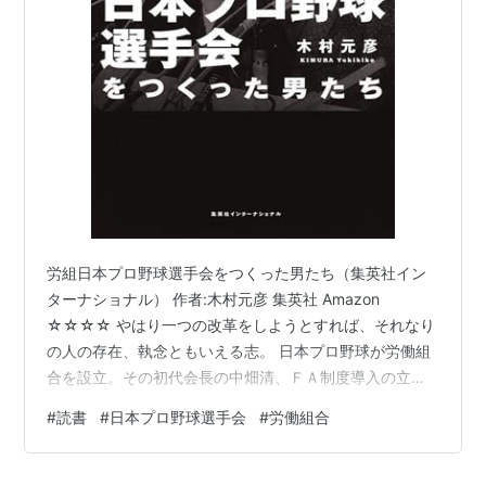
2
辰
年-1992
代
徳
年
第
岡
1992
大学
阪神タイガース→オリック
3
田
年-1995
ス・ブルーウェーブ
代
彰
年
布
第
正
1996
社会人
広島東洋カープ
4
田
年-1998
代
耕
年
三
第
古
1998
大学・
ヤクルトスワローズ
労組日本プロ野球選手会をつくった男たち（集英社イン
5
田
年-2005
社会人
ターナショナル） 作者:木村元彦 集英社 Amazon
代
敦
年
☆☆☆☆ やはり一つの改革をしようとすれば、それなり
也
の人の存在、執念ともいえる志。 日本プロ野球が労働組
第
宮
2006
大学・
東京ヤクルトスワローズ
合を設立。その初代会長の中畑清、ＦＡ制度導入の立役
6
本
年-2008
社会人
者・岡田彰布、球界再編成問題で奮闘した古田敦也、Ｆ
代
慎
年
#
読書
#
日本プロ野球選手会
#
労働組合
Ａ権取得期間の短縮を勝ち取った宮本慎也、東日本大震
也
災時に開幕延期を訴えた・新井貴裕、そして現会長の會
第
新
2009年-
大学
阪神タイガース
沢翼など歴代の会長が球界で巻き起こった様々の事件の