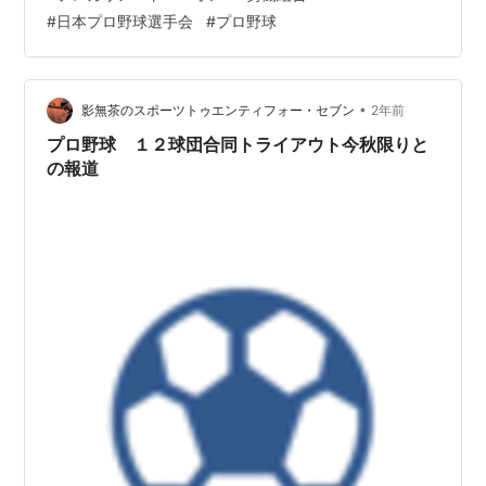
を闘っているという事をご存じだろうか。 この冒頭の一
#
日本プロ野球選手会
#
プロ野球
文だけで本レビューの役目はあらかた果たされたともい
える。『労組 日本プロ野球選手会をつくった男たち』
は、そんな日本最強の「産別」労働運動とも称すること
ができるプロ野球界における労働組合の結成とその歩み
•
影無茶のスポーツトゥエンティフォー・セブン
2年前
について記した一冊であ…
プロ野球 １２球団合同トライアウト今秋限りと
の報道