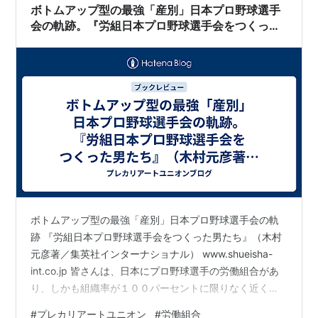
ボトムアップ型の最強「産別」日本プロ野球選手
会の軌跡。『労組日本プロ野球選手会をつくった
男たち』（木村元彦著／集英社インターナショナ
ル）
ボトムアップ型の最強「産別」日本プロ野球選手会の軌
跡 『労組日本プロ野球選手会をつくった男たち』（木村
元彦著／集英社インターナショナル） www.shueisha-
int.co.jp 皆さんは、日本にプロ野球選手の労働組合があ
り、しかも組織率が１００パーセントに限りなく近く、
また、時にはストライキを敢行して労働条件の維持向上
#
プレカリアートユニオン
#
労働組合