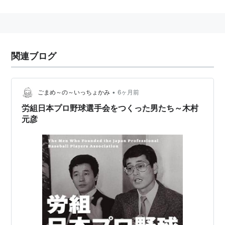
的として設立され、1980年に社団法人として法人格を
取得した後、1985年には東京都地方労働委員会に労働
組合としての認定を受け、労働組合となりました。現在
は、社団法人日本
プロ野球
選手会と労働組合日本
プロ野
関連ブログ
球
選手会の2つが併存し、選手の地位向上に関する諸問
題への取り組みのみならず、全国各地での野球教室や各
種チャリティ活動など公益的な活動にも精力的に取り組
•
ごまめ～の～いっちょかみ
6ヶ月前
んでいます。
労組日本プロ野球選手会をつくった男たち～木村
元彦
歴代の日本プロ野球
選手会
会長
*1
年
選手名
任期
キャリア
所属
代
球団
初
中
1985
大学
読売ジャイアンツ
代
畑
年-1989
清
年
第
原
1989
大学
読売ジャイアンツ