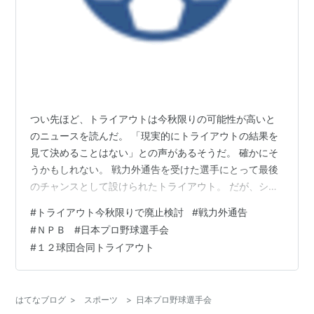
つい先ほど、トライアウトは今秋限りの可能性が高いと
のニュースを読んだ。 「現実的にトライアウトの結果を
見て決めることはない」との声があるそうだ。 確かにそ
うかもしれない。 戦力外通告を受けた選手にとって最後
のチャンスとして設けられたトライアウト。 だが、シー
トノック形式で行われるテストは、投手も打者も僅かの
#
トライアウト今秋限りで廃止検討
#
戦力外通告
チャンスしかない。 これだけで能力を見極め、採用を決
#
ＮＰＢ
#
日本プロ野球選手会
定するのは無理がある。 過去に再契約を勝ち取った選手
#
１２球団合同トライアウト
も、形の上ではトライアウトで採用を決めたことになっ
ていても、実際は事前に調査が行われているだろう。 プ
ロの世界は厳しい。 普通の社会人だって厳しいのだ。 ま
はてなブログ
>
スポーツ
>
日本プロ野球選手会
して野球で飯を食ってる選手達。 …