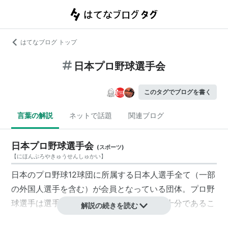
はてなブログ トップ
日本プロ野球選手会
このタグでブログを書く
言葉の解説
ネットで話題
関連ブログ
日本プロ野球選手会
(
スポーツ
)
【
にほんぷろやきゅうせんしゅかい
】
日本のプロ野球12球団に所属する日本人選手全て（一部
の外国人選手を含む）が会員となっている団体。プロ野
球選手は選手寿命も短い上に社会保障も不十分であるこ
解説の続きを読む
となどの問題を受け、主にプロ野球選手の地位向上を目